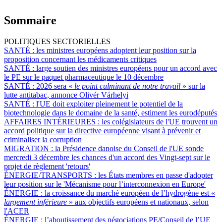
Sommaire
POLITIQUES SECTORIELLES
SANTÉ :
les ministres européens adoptent leur position sur la
proposition concernant les médicaments critiques
SANTÉ :
large soutien des ministres européens pour un accord avec
le PE sur le paquet pharmaceutique le 10 décembre
SANTÉ :
2026 sera «
le point culminant de notre travail
» sur la
lutte antitabac, annonce Olivér Várhelyi
SANTÉ :
l'UE doit exploiter pleinement le potentiel de la
biotechnologie dans le domaine de la santé, estiment les eurodéputés
AFFAIRES INTÉRIEURES :
les colégislateurs de l'UE trouvent un
accord politique sur la directive européenne visant à prévenir et
criminaliser la corruption
MIGRATION :
la Présidence danoise du Conseil de l'UE sonde
mercredi 3 décembre les chances d'un accord des Vingt-sept sur le
projet de règlement 'retours'
ÉNERGIE/TRANSPORTS :
les États membres en passe d'adopter
leur position sur le 'Mécanisme pour l’interconnexion en Europe'
ÉNERGIE :
la croissance du marché européen de l’hydrogène est «
largement inférieure
» aux objectifs européens et nationaux, selon
l'ACER
ÉNERGIE :
l’aboutissement des négociations PE/Conseil de l’UE