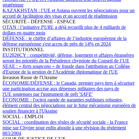
stratégique
KAZAKHSTAN :
l’UE et Astana ouvrent les négociations pour un
accord de facilitation des visas et un accord de réadmission
SÉCURITÉ - DÉFENSE - ESPACE
OTAN :
l’initiative
PURL
a déjà recueilli plus de 4 milliards de
dollars en quatre mois
DÉFENSE :
le chiffre d’affaires de l’industrie européenne de la
défense européenne s'est accru de près de 14% en 2024
INSTITUTIONNEL
EU2026CY :
compétitivité, défense, logement et affaires étrangères
seront les priorités de la Présidence chypriote du Conseil de l’UE
SEAE :
«
forts soupçons
» de fraude dans l'attribution au Collège
d'Europe de la gestion de l'Académie diplomatique de l'UE
Invasion Russe de l'Ukraine
ÉCONOMIE/DÉFENSE :
le Canada, premier pays tiers à sécuriser
une participation accrue aux dépenses militaires des pays de
l'UE soutenues par l'instrument de prêt '
SAFE
'
ÉCONOMIE :
l'octroi rapide de garanties publiques robustes,
élément central des négociations sur le futur mécanisme européen de
soutien financier à l'Ukraine
SOCIAL - EMPLOI
SOCIAL :
coordination des règles de sécurité sociale - la France
mise sur Chypre pour enfin aboutir à une révision du règlement
883/2004
COUR DE JUSTICE DE L'UE