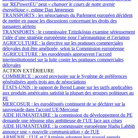
sur
'REPowerEU'
peut «
changer le cours de notre avenir
énergétique
», estime Dan Jørgensen
TRANSPORTS :
les négociateurs du Parlement européen décident
de mettre en pause les discussions concernant les droits des
passagers aériens
TRANSPORTS :
le commissaire Tzitzikóstas examine sérieusement
l’idée d’une stratégie européenne pour l’aéronautique et l’aviation
AGRICULTURE :
la directive sur les pratiques commerciales
déloyales doit être améliorée, selon la Commission européenne
AGRICULTURE :
les eurodéputés approuvent l’accord
interinstitutionnel sur la lutte contre les pratiques commerciales
déloyales
ACTION EXTÉRIEURE
COMMERCE :
accord provisoire sur le Système de préférences
généralisées après trois ans de négociations
ÉTATS-UNIS :
le rapport de Bernd Lange sur les tarifs applicables
aux produits américains satisfait la plupart des groupes politiques au
PE
MERCOSUR :
les eurodéputés continuent de se déchirer sur la
sauvegarde dans l'accord UE/Mercosur
AIDE HUMANITAIRE :
la commission du développement du PE
demande une réponse plus ambitieuse de l’UE face aux crises
AIDE HUMANITAIRE :
la commissaire européenne Hadja Lahbib
annonce une «
nouvelle communication
» de l'UE
ARMÉNIE :
l’UE et l’Arménie adoptent leur nouvel agenda