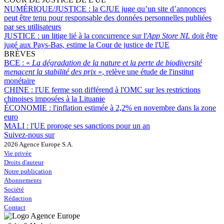
NUMÉRIQUE/JUSTICE :
la CJUE juge qu’un site d’annonces
peut être tenu pour responsable des données personnelles publiées
par ses utilisateurs
JUSTICE :
un litige lié à la concurrence sur l'
App Store NL
doit être
jugé aux Pays-Bas, estime la Cour de justice de l'UE
BRÈVES
BCE :
«
La dégradation de la nature et la perte de biodiversité
menacent la stabilité des prix
», relève une étude de l'institut
monétaire
CHINE :
l'UE ferme son différend à l'OMC sur les restrictions
chinoises imposées à la Lituanie
ÉCONOMIE :
l'inflation estimée à 2,2% en novembre dans la zone
euro
MALI :
l'UE proroge ses sanctions pour un an
Suivez-nous sur
2026 Agence Europe S.A.
Vie privée
Droits d'auteur
Notre publication
Abonnements
Société
Rédaction
Contact