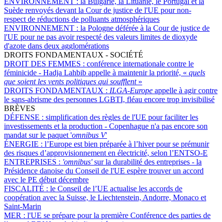
ENVIRONNEMENT :
la Bulgarie, la Lituanie, le Portugal et la
Suède renvoyés devant la Cour de justice de l'UE pour non-
respect de réductions de polluants atmosphériques
ENVIRONNEMENT :
la Pologne déférée à la Cour de justice de
l'UE pour ne pas avoir respecté des valeurs limites de dioxyde
d'azote dans deux agglomérations
DROITS FONDAMENTAUX - SOCIÉTÉ
DROIT DES FEMMES :
conférence internationale contre le
féminicide - Hadja Lahbib appelle à maintenir la priorité, «
quels
que soient les vents politiques qui soufflent
»
DROITS FONDAMENTAUX :
ILGA-Europe
appelle à agir contre
le sans-abrisme des personnes LGBTI, fléau encore trop invisibilisé
BRÈVES
DÉFENSE :
simplification des règles de l'UE pour faciliter les
investissements et la production - Copenhague n'a pas encore son
mandat sur le paquet '
omnibus V
'
ÉNERGIE :
l’Europe est bien préparée à l’hiver pour se prémunir
des risques d’approvisionnement en électricité, selon l’ENTSO-E
ENTREPRISES :
'omnibus'
sur la durabilité des entreprises - la
Présidence danoise du Conseil de l'UE espère trouver un accord
avec le PE début décembre
FISCALITÉ :
le Conseil de l’UE actualise les accords de
coopération avec la Suisse, le Liechtenstein, Andorre, Monaco et
Saint-Marin
MER :
l'UE se prépare pour la première Conférence des parties de