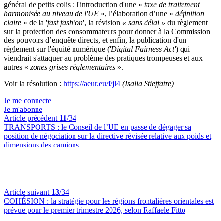
général de petits colis : l'introduction d'une «
taxe de traitement
harmonisée au niveau de l'UE
», l’élaboration d’une «
définition
claire
» de la '
fast fashion
', la révision
« sans délai »
du règlement
sur la protection des consommateurs pour donner à la Commission
des pouvoirs d’enquête directs, et enfin, la publication d'un
règlement sur l'équité numérique (
'Digital Fairness Act'
) qui
viendrait s'attaquer au problème des pratiques trompeuses et aux
autres «
zones grises réglementaires
».
Voir la résolution :
https://aeur.eu/f/jl4
(Isalia Stieffatre)
Je me connecte
Je m'abonne
Article précédent
11
/34
TRANSPORTS :
le Conseil de l’UE en passe de dégager sa
position de négociation sur la directive révisée relative aux poids et
dimensions des camions
Article suivant
13
/34
COHÉSION :
la stratégie pour les régions frontalières orientales est
prévue pour le premier trimestre 2026, selon Raffaele Fitto