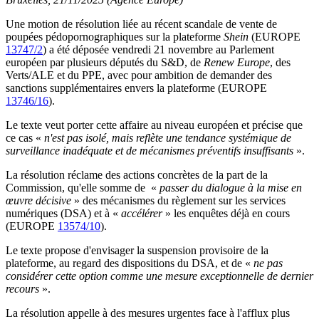
Une motion de résolution liée au récent scandale de vente de
poupées pédopornographiques sur la plateforme
Shein
(EUROPE
13747/2
) a été déposée vendredi 21 novembre au Parlement
européen par plusieurs députés du S&D, de
Renew Europe
, des
Verts/ALE et du PPE, avec pour ambition de demander des
sanctions supplémentaires envers la plateforme (EUROPE
13746/16
).
Le texte veut porter cette affaire au niveau européen et précise que
ce cas «
n'est pas isolé, mais reflète une tendance systémique de
surveillance inadéquate et de mécanismes préventifs insuffisants
».
La résolution réclame des actions concrètes de la part de la
Commission, qu'elle somme de «
passer du dialogue à la mise en
œuvre décisive
» des mécanismes du règlement sur les services
numériques (DSA) et à «
accélérer
» les enquêtes déjà en cours
(EUROPE
13574/10
).
Le texte propose d'envisager la suspension provisoire de la
plateforme, au regard des dispositions du DSA, et de «
ne pas
considérer cette option comme une mesure exceptionnelle de dernier
recours
».
La résolution appelle à des mesures urgentes face à l'afflux plus