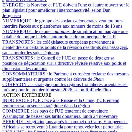
ÉNERGIE :
la Norvège et l’UE doivent l'une et l'autre œuvrer sur le
plan législatif pour améliorer l'interconnectivité, selon Dan
Jørgensen
NUMÉRIQUE :
le groupe des sociaux-démocrates veut toujours
interdire l'accès aux plateformes aux mineurs de moins de 13 ans
NUMÉRIQUE :
le paquet '
omnibus
' de simplification inaugure une
bataille de longue haleine autour du cadre numérique de l'UE
TRANSPORTS :
les colégislateurs européens parviennent à
s’entendre sur certains points de la révision des droits des passagers,
sans aborder les sujets épineux
TRANSPORTS :
le Conseil de l’UE en passe de dégager sa
position de négociation sur la directive révisée relative aux poids et
dimensions des camions
CONSOMMATEURS :
le Parlement européen réclame des mesures
supplémentaires et urgentes contre les dérives de
Shein
COHÉSION :
la stratégie pour les régions frontalières orientales est
prévue pour le premier trimestre 2026, selon Raffaele Fitto
ACTION EXTÉRIEURE
INDO-PACIFIQUE :
face à la Russie et la Chine, l’UE entend
renforcer sa présence stratégique dans la région
COMMERCE :
les pays de l'UE tenteront de convaincre
Washington de baisser ses tarifs douaniers, lundi 24 novembre
AFRIQUE :
vingt-cinq ans après le sommet du Caire, Européens et
Africains se retrouvent à Luanda pour renouveler leur partenariat