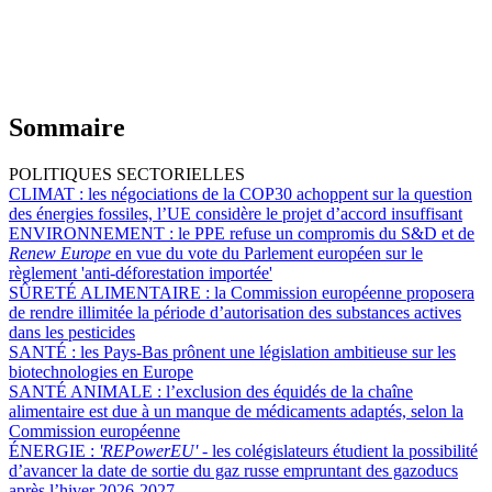
Sommaire
POLITIQUES SECTORIELLES
CLIMAT :
les négociations de la COP30 achoppent sur la question
des énergies fossiles, l’UE considère le projet d’accord insuffisant
ENVIRONNEMENT :
le PPE refuse un compromis du S&D et de
Renew Europe
en vue du vote du Parlement européen sur le
règlement 'anti-déforestation importée'
SÛRETÉ ALIMENTAIRE :
la Commission européenne proposera
de rendre illimitée la période d’autorisation des substances actives
dans les pesticides
SANTÉ :
les Pays-Bas prônent une législation ambitieuse sur les
biotechnologies en Europe
SANTÉ ANIMALE :
l’exclusion des équidés de la chaîne
alimentaire est due à un manque de médicaments adaptés, selon la
Commission européenne
ÉNERGIE :
'REPowerEU' -
les colégislateurs étudient la possibilité
d’avancer la date de sortie du gaz russe empruntant des gazoducs
après l’hiver 2026-2027