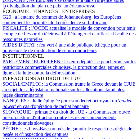
UKRAINE :
les Européens se concertent dans l'urgence après
la divulgation du 'plan de paix' américano-russe
ÉCONOMIE - FINANCES - ENTREPRISES
G20 :
à l'entame du sommet de Johannesburg, les Européens
soutiennent les priorités de la présidence sud-africaine
FISCALITÉ :
l’OCDE actualise le modèle de convention pour tenir
compte de l’essor du télétravail à l’étranger et clarifier la fiscalité des
ressources naturelles
AIDES D'ÉTAT :
feu vert à une aide publique tchèque pour un
nouveau site de production de semi‑conducteurs
INSTITUTIONNEL
PARLEMENT EUROPÉEN :
les eurodéputés se pencheront sur les
restrictions commerciales chinoises, la protection des jeunes en
ligne et la lutte contre la déforestation
INFRACTIONS AU DROIT DE L'UE
SOCIAL/EMPLOI :
la Commission traîne la Grèce devant la CJUE
au sujet de sa législation nationale sur les allocations familiales,
jugée discriminatoire
BANQUES :
l'Italie épinglée pour son décret octroyant un '
golden
power
' en cas d'opération de rachat bancaire
SLOVAQUIE :
primauté du droit de l'UE - la Commission ouvre
une procédure d'infraction contre les récents amendements
constitutionnels slovaques
PÊCHE :
les Pays-Bas sommés de garantir le respect des règles de
pesée et d’inspection des captures