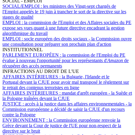
SOCIAL - EMPLOI
SOCIAL/EMPLOI :
les ministres des Vingt-sept chargés de
l'Emploi appelés le 19 juin à trancher le sort de la directive sur les
stages de qualité
EMPLOI :
la commission de l'Emploi et des Affaires sociales du PE
expose ses vues quant à une future directive encadrant la gestion
algorithmique du travail
EMPLOI :
socle européen des droits sociaux - la Commission ouvre
une consultation pour préparer son prochain plan d'action
INSTITUTIONNEL
PARLEMENT EUROPÉEN :
la commission de l'Emploi du PE
évalue à nouveau l'opportunité pour les représentants d'
Amazon
de
récupérer des accès permanents
INFRACTIONS AU DROIT DE L'UE
AFFAIRES INTÉRIEURES :
la Bulgarie, l'Irlande et le
Portugal devant la CJUE pour avoir mal transposé le règlement sur
le retrait des contenus terroristes en ligne
AFFAIRES INTÉRIEURES :
mandat d'arrêt européen - la Suède et
la Pologne traînées devant la CJUE
JUSTICE :
accès à la justice dans les affaires environnementales - la
Commission européenne a décidé de saisir la CJUE d'un recours
contre la Pologne
ENVIRONNEMENT :
la Commission européenne renvoie la
Grèce devant la Cour de justice de l'UE pour non-respect de la
directive sur le bruit