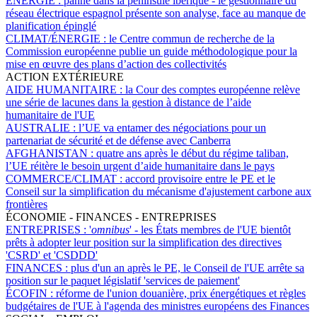
ÉNERGIE :
panne dans la péninsule ibérique - le gestionnaire du
réseau électrique espagnol présente son analyse, face au manque de
planification épinglé
CLIMAT/ÉNERGIE :
le Centre commun de recherche de la
Commission européenne publie un guide méthodologique pour la
mise en œuvre des plans d’action des collectivités
ACTION EXTÉRIEURE
AIDE HUMANITAIRE :
la Cour des comptes européenne relève
une série de lacunes dans la gestion à distance de l’aide
humanitaire de l'UE
AUSTRALIE :
l’UE va entamer des négociations pour un
partenariat de sécurité et de défense avec Canberra
AFGHANISTAN :
quatre ans après le début du régime taliban,
l’UE réitère le besoin urgent d’aide humanitaire dans le pays
COMMERCE/CLIMAT :
accord provisoire entre le PE et le
Conseil sur la simplification du mécanisme d'ajustement carbone aux
frontières
ÉCONOMIE - FINANCES - ENTREPRISES
ENTREPRISES :
'
omnibus
' - les États membres de l'UE bientôt
prêts à adopter leur position sur la simplification des directives
'CSRD' et 'CSDDD'
FINANCES :
plus d'un an après le PE, le Conseil de l'UE arrête sa
position sur le paquet législatif 'services de paiement'
ÉCOFIN :
réforme de l'union douanière, prix énergétiques et règles
budgétaires de l'UE à l'agenda des ministres européens des Finances