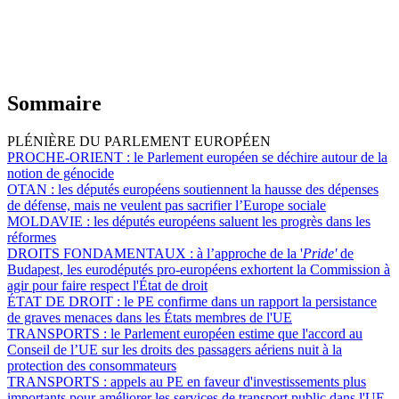
Sommaire
PLÉNIÈRE DU PARLEMENT EUROPÉEN
PROCHE-ORIENT :
le Parlement européen se déchire autour de la
notion de génocide
OTAN :
les députés européens soutiennent la hausse des dépenses
de défense, mais ne veulent pas sacrifier l’Europe sociale
MOLDAVIE :
les députés européens saluent les progrès dans les
réformes
DROITS FONDAMENTAUX :
à l’approche de la '
Pride'
de
Budapest, les eurodéputés pro-européens exhortent la Commission à
agir pour faire respect l'État de droit
ÉTAT DE DROIT :
le PE confirme dans un rapport la persistance
de graves menaces dans les États membres de l'UE
TRANSPORTS :
le Parlement européen estime que l'accord au
Conseil de l’UE sur les droits des passagers aériens nuit à la
protection des consommateurs
TRANSPORTS :
appels au PE en faveur d'investissements plus
importants pour améliorer les services de transport public dans l'UE