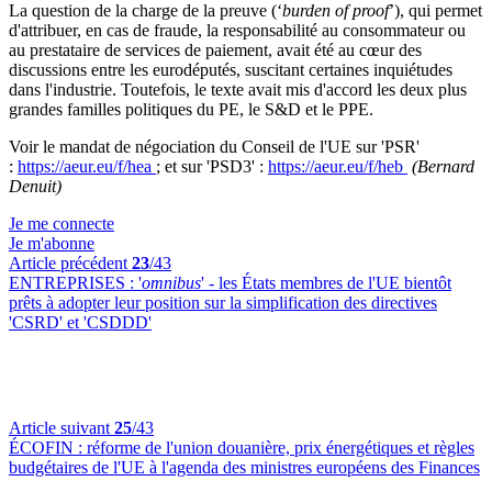
La question de la charge de la preuve (‘
burden of proof
’), qui permet
d'attribuer, en cas de fraude, la responsabilité au consommateur ou
au prestataire de services de paiement, avait été au cœur des
discussions entre les eurodéputés, suscitant certaines inquiétudes
dans l'industrie. Toutefois, le texte avait mis d'accord les deux plus
grandes familles politiques du PE, le S&D et le PPE.
Voir le mandat de négociation du Conseil de l'UE sur 'PSR'
:
https://aeur.eu/f/hea
; et sur 'PSD3' :
https://aeur.eu/f/heb
(Bernard
Denuit)
Je me connecte
Je m'abonne
Article précédent
23
/43
ENTREPRISES :
'
omnibus
' - les États membres de l'UE bientôt
prêts à adopter leur position sur la simplification des directives
'CSRD' et 'CSDDD'
Article suivant
25
/43
ÉCOFIN :
réforme de l'union douanière, prix énergétiques et règles
budgétaires de l'UE à l'agenda des ministres européens des Finances