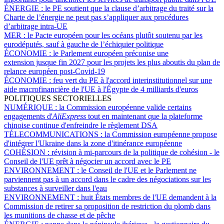
ÉNERGIE :
le PE soutient que la clause d’arbitrage du traité sur la
Charte de l’énergie ne peut pas s’appliquer aux procédures
d’arbitrage intra-UE
MER :
le Pacte européen pour les océans plutôt soutenu par les
eurodéputés, sauf à gauche de l’échiquier politique
ÉCONOMIE :
le Parlement européen préconise une
extension jusque fin 2027 pour les projets les plus aboutis du plan de
relance européen post-Covid-19
ÉCONOMIE :
feu vert du PE à l'accord interinstitutionnel sur une
aide macrofinancière de l'UE à l'Égypte de 4 milliards d'euros
POLITIQUES SECTORIELLES
NUMÉRIQUE :
la Commission européenne valide certains
engagements d'
AliExpress
tout en maintenant que la plateforme
chinoise continue d'enfreindre le règlement DSA
TÉLECOMMUNICATIONS :
la Commission européenne propose
d'intégrer l'Ukraine dans la zone d'itinérance européenne
COHÉSION :
révision à mi-parcours de la politique de cohésion - le
Conseil de l'UE prêt à négocier un accord avec le PE
ENVIRONNEMENT :
le Conseil de l'UE et le Parlement ne
parviennent pas à un accord dans le cadre des négociations sur les
substances à surveiller dans l'eau
ENVIRONNEMENT :
huit États membres de l'UE demandent à la
Commission de retirer sa proposition de restriction du plomb dans
les munitions de chasse et de pêche