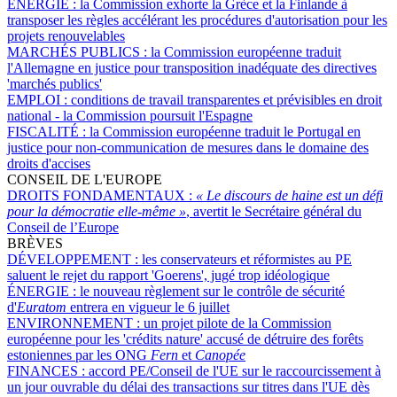
ÉNERGIE :
la Commission exhorte la Grèce et la Finlande à
transposer les règles accélérant les procédures d'autorisation pour les
projets renouvelables
MARCHÉS PUBLICS :
la Commission européenne traduit
l'Allemagne en justice pour transposition inadéquate des directives
'marchés publics'
EMPLOI :
conditions de travail transparentes et prévisibles en droit
national - la Commission poursuit l'Espagne
FISCALITÉ :
la Commission européenne traduit le Portugal en
justice pour non-communication de mesures dans le domaine des
droits d'accises
CONSEIL DE L'EUROPE
DROITS FONDAMENTAUX :
« Le discours de haine est un défi
pour la démocratie elle-même »
, avertit le Secrétaire général du
Conseil de l’Europe
BRÈVES
DÉVELOPPEMENT :
les conservateurs et réformistes au PE
saluent le rejet du rapport 'Goerens', jugé trop idéologique
ÉNERGIE :
le nouveau règlement sur le contrôle de sécurité
d'
Euratom
entrera en vigueur le 6 juillet
ENVIRONNEMENT :
un projet pilote de la Commission
européenne pour les 'crédits nature' accusé de détruire des forêts
estoniennes par les ONG
Fern
et
Canopée
FINANCES :
accord PE/Conseil de l'UE sur le raccourcissement à
un jour ouvrable du délai des transactions sur titres dans l'UE dès