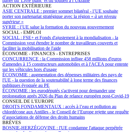
parler du 'Livre blanc' et du soutien à l’Ukraine
ACTION EXTÉRIEURE
ASIE CENTRALE :
premier sommet bilatéral - l’UE souhaite
porter son partenariat stratégique avec la région «
à un niveau
supérieur
»
SYRIE :
l’UE salue la formation du nouveau gouvernement
SOCIAL - EMPLOI
SOCIAL :
FSE+ et Fonds d'ajustement à la mondialisation - la
Commission veut étendre le nombre de travailleurs couverts et
faciliter la mobilisation de l'aide
ÉCONOMIE - FINANCES - ENTREPRISES
CONCURRENCE :
la Commission inflige 458 millions d'euros
d'amendes à 15 constructeurs automobiles et à l'ACEA pour entente
sur les véhicules hors d'usage
ÉCONOMIE :
augmentation des dépenses militaires des pays de
l'UE - la question de la soutenabilité à long terme des finances
publiques évoquée au PE
ÉCONOMIE :
les eurodéputés s'activent pour demander une
prolongation après 2026 du Plan de relance européen post-Covid-19
CONSEIL DE L'EUROPE
DROITS FONDAMENTAUX :
accès à l’eau et pollution au
chlordécone aux Antilles - le Conseil de l’Europe rejette une requête
d’associations de défense des droits humains
BRÈVES
BOSNIE-HERZÉGOVINE :
l'UE condamne l'attaque perpétrée