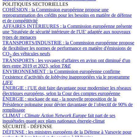
POLITIQUES SECTORIELLES
COHÉSION :
la Commission européenne propose une
reprogrammation des crédits pour les besoins en matière de défense
et de compétitivité
AFFAIRES INTÉRIEURES :
la Commission européenne présente
une 'Stratégie de sécurité intérieure de l'UE' adaptée aux nouveaux
types de menaces
TRANSPORTS/INDUSTRIE :
la Commission européenne propose
de flexibiliser les normes de performance en matière d'émissions de
CO
des véhicules neufs
2
TRANSPORTS :
les voyages d'affaires en avion ont diminué d'un
tiers entre 2019 et 2023, selon
T&E
ENVIRONNEMENT :
la Commission européenne confirme
l’existence d’activités de
lobbying
inappropriées via le programme
LIFE
ÉNERGIE :
l’UE doit faire davantage pour moderniser les réseaux
électriques européens, selon la Cour des comptes européenne
ÉNERGIE :
stockage de gaz - la nouvelle proposition de la
Présidence polonaise pour dévier davantage de l’objectif de 90% de
remplissage
CLIMAT :
Climate Action Network Europe
fait part de ses
inquiétudes quant aux plans nationaux énergie-climat
SÉCURITÉ - DÉFENSE
DÉFENSE :
les ministres européens de la Défense à Varsovie pour