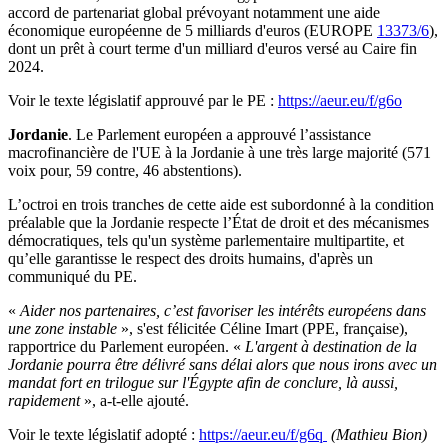
accord de partenariat global prévoyant notamment une aide
économique européenne de 5 milliards d'euros (EUROPE
13373/6
),
dont un prêt à court terme d'un milliard d'euros versé au Caire fin
2024.
Voir le texte législatif approuvé par le PE :
https://aeur.eu/f/g6o
Jordanie
. Le Parlement européen a approuvé l’assistance
macrofinancière de l'UE à la Jordanie à une très large majorité (571
voix pour, 59 contre, 46 abstentions).
L’octroi en trois tranches de cette aide est subordonné à la condition
préalable que la Jordanie respecte l’État de droit et des mécanismes
démocratiques, tels qu'un système parlementaire multipartite, et
qu’elle garantisse le respect des droits humains, d'après un
communiqué du PE.
«
Aider nos partenaires, c’est favoriser les intérêts européens dans
une zone instable
», s'est félicitée Céline Imart (PPE, française),
rapportrice du Parlement européen. «
L'argent à destination de la
Jordanie pourra être délivré sans délai alors que nous irons avec un
mandat fort en trilogue sur l'Égypte afin de conclure, là aussi,
rapidement
», a-t-elle ajouté.
Voir le texte législatif adopté :
https://aeur.eu/f/g6q
(Mathieu Bion)