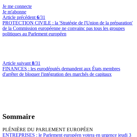
Je me connecte
Je m'abonne
Article précédent
6
/31
PROTECTION CIVILE :
la 'Stratégie de l'Union de la préparation'
de la Commission européenne ne convainc pas tous les groupes
politiques au Parlement européen
Article suivant
8
/31
FINANCES :
les eurodéputés demandent aux États membres
d'arrêter de bloquer l'intégration des marchés de capitaux
Sommaire
PLÉNIÈRE DU PARLEMENT EUROPÉEN
ENTREPRISES :
le Parlement européen votera en urgence jeudi 3