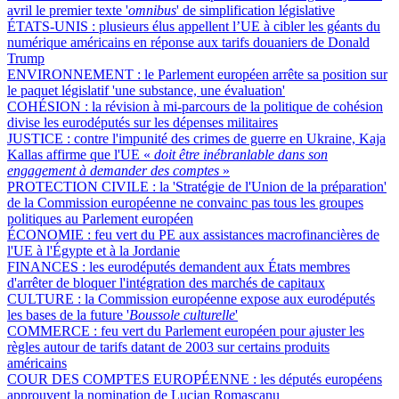
avril le premier texte '
omnibus
' de simplification législative
ÉTATS-UNIS :
plusieurs élus appellent l’UE à cibler les géants du
numérique américains en réponse aux tarifs douaniers de Donald
Trump
ENVIRONNEMENT :
le Parlement européen arrête sa position sur
le paquet législatif 'une substance, une évaluation'
COHÉSION :
la révision à mi-parcours de la politique de cohésion
divise les eurodéputés sur les dépenses militaires
JUSTICE :
contre l'impunité des crimes de guerre en Ukraine, Kaja
Kallas affirme que l'UE «
doit être inébranlable dans son
engagement à demander des comptes
»
PROTECTION CIVILE :
la 'Stratégie de l'Union de la préparation'
de la Commission européenne ne convainc pas tous les groupes
politiques au Parlement européen
ÉCONOMIE :
feu vert du PE aux assistances macrofinancières de
l'UE à l'Égypte et à la Jordanie
FINANCES :
les eurodéputés demandent aux États membres
d'arrêter de bloquer l'intégration des marchés de capitaux
CULTURE :
la Commission européenne expose aux eurodéputés
les bases de la future '
Boussole culturelle
'
COMMERCE :
feu vert du Parlement européen pour ajuster les
règles autour de tarifs datant de 2003 sur certains produits
américains
COUR DES COMPTES EUROPÉENNE :
les députés européens
approuvent la nomination de Lucian Romaşcanu