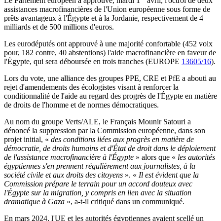
Le Parlement européen a approuvé, mardi 1
avril, l'octroi de deux
assistances macrofinancières de l'Union européenne sous forme de
prêts avantageux à l'Égypte et à la Jordanie, respectivement de 4
milliards et de 500 millions d'euros.
Les eurodéputés ont approuvé à une majorité confortable (452 voix
pour, 182 contre, 40 abstentions) l'aide macrofinancière en faveur de
l'Égypte, qui sera déboursée en trois tranches (EUROPE
13605/16
).
Lors du vote, une alliance des groupes PPE, CRE et PfE a abouti au
rejet d'amendements des écologistes visant à renforcer la
conditionnalité de l'aide au regard des progrès de l'Égypte en matière
de droits de l'homme et de normes démocratiques.
Au nom du groupe Verts/ALE, le Français Mounir Satouri a
dénoncé la suppression par la Commission européenne, dans son
projet initial, «
des conditions liées aux progrès en matière de
démocratie, de droits humains et d'État de droit dans le déploiement
de l'assistance macrofinancière à l'Égypte
» alors que «
les autorités
égyptiennes s'en prennent régulièrement aux journalistes, à la
société civile et aux droits des citoyens
». «
Il est évident que la
Commission prépare le terrain pour un accord douteux avec
l'Égypte sur la migration, y compris en lien avec la situation
dramatique à Gaza
», a-t-il critiqué dans un communiqué.
En mars 2024, l'UE et les autorités égyptiennes avaient scellé un