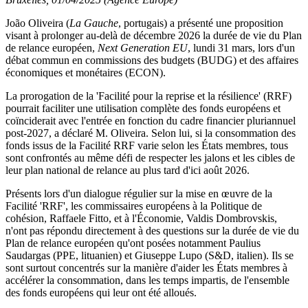
João Oliveira (
La Gauche
, portugais) a présenté une proposition
visant à prolonger au-delà de décembre 2026 la durée de vie du Plan
de relance européen,
Next Generation EU
, lundi 31 mars, lors d'un
débat commun en commissions des budgets (BUDG) et des affaires
économiques et monétaires (ECON).
La prorogation de la 'Facilité pour la reprise et la résilience' (RRF)
pourrait faciliter une utilisation complète des fonds européens et
coïnciderait avec l'entrée en fonction du cadre financier pluriannuel
post-2027, a déclaré M. Oliveira. Selon lui, si la consommation des
fonds issus de la Facilité RRF varie selon les États membres, tous
sont confrontés au même défi de respecter les jalons et les cibles de
leur plan national de relance au plus tard d'ici août 2026.
Présents lors d'un dialogue régulier sur la mise en œuvre de la
Facilité 'RRF', les commissaires européens à la Politique de
cohésion, Raffaele Fitto, et à l'Économie, Valdis Dombrovskis,
n'ont pas répondu directement à des questions sur la durée de vie du
Plan de relance européen qu'ont posées notamment Paulius
Saudargas (PPE, lituanien) et Giuseppe Lupo (S&D, italien). Ils se
sont surtout concentrés sur la manière d'aider les États membres à
accélérer la consommation, dans les temps impartis, de l'ensemble
des fonds européens qui leur ont été alloués.