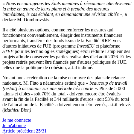
«
Nous encourageons les États membres à réexaminer attentivement
la mise en œuvre de leurs plans et à prendre des mesures
immédiates, le cas échéant, en demandant une révision ciblée
», a
déclaré M. Dombrovskis.
Il a cité plusieurs options, comme renforcer les mesures qui
fonctionnent convenablement, élargir des instruments financiers
performants, transférer des fonds issus de la Facilité 'RRF' vers
d'autres initiatives de l'UE (programme
InvestEU
et plateforme
STEP
pour les technologies stratégiques) et/ou réduire l'ampleur des
projets afin de conserver les parties réalisables d'ici août 2026. Et les
projets retirés peuvent être financés par d'autres politiques de l'UE,
telles que la politique de cohésion, a-t-il indiqué.
Notant une accélération de la mise en œuvre des plans de relance
nationaux, M. Fitto a néanmoins estimé que «
beaucoup de travail
[restait] à accomplir sur une période très courte
». Plus de 5 000
jalons et cibles - soit 70% du total - doivent encore être évalués
avant la fin de la Facilité et 344 milliards d'euros - soit 53% du total
de l'allocation de la Facilité - doivent encore être versés, a-t-il relevé.
(Mathieu Bion)
Je me connecte
Je m'abonne
Article précédent
25
/31