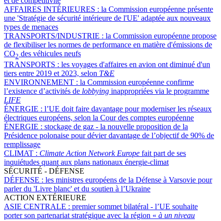
et de compétitivité
AFFAIRES INTÉRIEURES :
la Commission européenne présente
une 'Stratégie de sécurité intérieure de l'UE' adaptée aux nouveaux
types de menaces
TRANSPORTS/INDUSTRIE :
la Commission européenne propose
de flexibiliser les normes de performance en matière d'émissions de
CO
des véhicules neufs
2
TRANSPORTS :
les voyages d'affaires en avion ont diminué d'un
tiers entre 2019 et 2023, selon
T&E
ENVIRONNEMENT :
la Commission européenne confirme
l’existence d’activités de
lobbying
inappropriées via le programme
LIFE
ÉNERGIE :
l’UE doit faire davantage pour moderniser les réseaux
électriques européens, selon la Cour des comptes européenne
ÉNERGIE :
stockage de gaz - la nouvelle proposition de la
Présidence polonaise pour dévier davantage de l’objectif de 90% de
remplissage
CLIMAT :
Climate Action Network Europe
fait part de ses
inquiétudes quant aux plans nationaux énergie-climat
SÉCURITÉ - DÉFENSE
DÉFENSE :
les ministres européens de la Défense à Varsovie pour
parler du 'Livre blanc' et du soutien à l’Ukraine
ACTION EXTÉRIEURE
ASIE CENTRALE :
premier sommet bilatéral - l’UE souhaite
porter son partenariat stratégique avec la région «
à un niveau