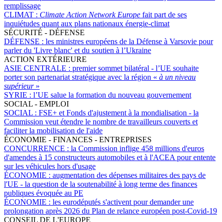
remplissage
CLIMAT :
Climate Action Network Europe
fait part de ses
inquiétudes quant aux plans nationaux énergie-climat
SÉCURITÉ - DÉFENSE
DÉFENSE :
les ministres européens de la Défense à Varsovie pour
parler du 'Livre blanc' et du soutien à l’Ukraine
ACTION EXTÉRIEURE
ASIE CENTRALE :
premier sommet bilatéral - l’UE souhaite
porter son partenariat stratégique avec la région «
à un niveau
supérieur
»
SYRIE :
l’UE salue la formation du nouveau gouvernement
SOCIAL - EMPLOI
SOCIAL :
FSE+ et Fonds d'ajustement à la mondialisation - la
Commission veut étendre le nombre de travailleurs couverts et
faciliter la mobilisation de l'aide
ÉCONOMIE - FINANCES - ENTREPRISES
CONCURRENCE :
la Commission inflige 458 millions d'euros
d'amendes à 15 constructeurs automobiles et à l'ACEA pour entente
sur les véhicules hors d'usage
ÉCONOMIE :
augmentation des dépenses militaires des pays de
l'UE - la question de la soutenabilité à long terme des finances
publiques évoquée au PE
ÉCONOMIE :
les eurodéputés s'activent pour demander une
prolongation après 2026 du Plan de relance européen post-Covid-19
CONSEIL DE L'EUROPE