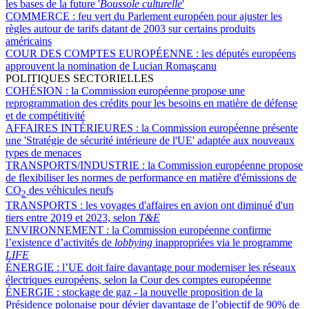
les bases de la future '
Boussole culturelle
'
COMMERCE :
feu vert du Parlement européen pour ajuster les
règles autour de tarifs datant de 2003 sur certains produits
américains
COUR DES COMPTES EUROPÉENNE :
les députés européens
approuvent la nomination de Lucian Romaşcanu
POLITIQUES SECTORIELLES
COHÉSION :
la Commission européenne propose une
reprogrammation des crédits pour les besoins en matière de défense
et de compétitivité
AFFAIRES INTÉRIEURES :
la Commission européenne présente
une 'Stratégie de sécurité intérieure de l'UE' adaptée aux nouveaux
types de menaces
TRANSPORTS/INDUSTRIE :
la Commission européenne propose
de flexibiliser les normes de performance en matière d'émissions de
CO
des véhicules neufs
2
TRANSPORTS :
les voyages d'affaires en avion ont diminué d'un
tiers entre 2019 et 2023, selon
T&E
ENVIRONNEMENT :
la Commission européenne confirme
l’existence d’activités de
lobbying
inappropriées via le programme
LIFE
ÉNERGIE :
l’UE doit faire davantage pour moderniser les réseaux
électriques européens, selon la Cour des comptes européenne
ÉNERGIE :
stockage de gaz - la nouvelle proposition de la
Présidence polonaise pour dévier davantage de l’objectif de 90% de