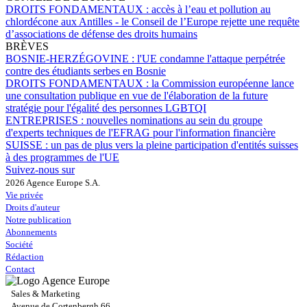
DROITS FONDAMENTAUX :
accès à l’eau et pollution au
chlordécone aux Antilles - le Conseil de l’Europe rejette une requête
d’associations de défense des droits humains
BRÈVES
BOSNIE-HERZÉGOVINE :
l'UE condamne l'attaque perpétrée
contre des étudiants serbes en Bosnie
DROITS FONDAMENTAUX :
la Commission européenne lance
une consultation publique en vue de l'élaboration de la future
stratégie pour l'égalité des personnes LGBTQI
ENTREPRISES :
nouvelles nominations au sein du groupe
d'experts techniques de l'EFRAG pour l'information financière
SUISSE :
un pas de plus vers la pleine participation d'entités suisses
à des programmes de l'UE
Suivez-nous sur
2026 Agence Europe S.A.
Vie privée
Droits d'auteur
Notre publication
Abonnements
Société
Rédaction
Contact
Sales & Marketing
Avenue de Cortenbergh 66