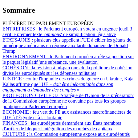
Sommaire
PLÉNIÈRE DU PARLEMENT EUROPÉEN
ENTREPRISES :
le Parlement européen votera en urgence jeudi 3
avril le premier texte '
omnibus
' de simplification législative
ÉTATS-UNIS :
plusieurs élus appellent l’UE à cibler les géants du
numérique américains en réponse aux tarifs douaniers de Donald
Trump
ENVIRONNEMENT :
le Parlement européen arrête sa position sur
le paquet législatif 'une substance, une évaluation'
COHÉSION :
la révision à mi-parcours de la politique de cohésion
divise les eurodéputés sur les dépenses militaires
JUSTICE :
contre l'impunité des crimes de guerre en Ukraine, Kaja
Kallas affirme que l'UE «
doit être inébranlable dans son
engagement à demander des comptes
»
PROTECTION CIVILE :
la 'Stratégie de l'Union de la préparation'
de la Commission européenne ne convainc pas tous les groupes
politiques au Parlement européen
ÉCONOMIE :
feu vert du PE aux assistances macrofinancières de
l'UE à l'Égypte et à la Jordanie
FINANCES :
les eurodéputés demandent aux États membres
d'arrêter de bloquer l'intégration des marchés de capitaux
CULTURE :
la Commission européenne expose aux eurodéputés