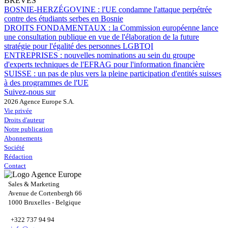
BRÈVES
BOSNIE-HERZÉGOVINE :
l'UE condamne l'attaque perpétrée
contre des étudiants serbes en Bosnie
DROITS FONDAMENTAUX :
la Commission européenne lance
une consultation publique en vue de l'élaboration de la future
stratégie pour l'égalité des personnes LGBTQI
ENTREPRISES :
nouvelles nominations au sein du groupe
d'experts techniques de l'EFRAG pour l'information financière
SUISSE :
un pas de plus vers la pleine participation d'entités suisses
à des programmes de l'UE
Suivez-nous sur
2026 Agence Europe S.A.
Vie privée
Droits d'auteur
Notre publication
Abonnements
Société
Rédaction
Contact
Sales & Marketing
Avenue de Cortenbergh 66
1000 Bruxelles - Belgique
+322 737 94 94