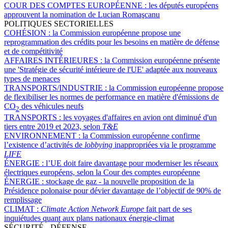
COUR DES COMPTES EUROPÉENNE :
les députés européens
approuvent la nomination de Lucian Romaşcanu
POLITIQUES SECTORIELLES
COHÉSION :
la Commission européenne propose une
reprogrammation des crédits pour les besoins en matière de défense
et de compétitivité
AFFAIRES INTÉRIEURES :
la Commission européenne présente
une 'Stratégie de sécurité intérieure de l'UE' adaptée aux nouveaux
types de menaces
TRANSPORTS/INDUSTRIE :
la Commission européenne propose
de flexibiliser les normes de performance en matière d'émissions de
CO
des véhicules neufs
2
TRANSPORTS :
les voyages d'affaires en avion ont diminué d'un
tiers entre 2019 et 2023, selon
T&E
ENVIRONNEMENT :
la Commission européenne confirme
l’existence d’activités de
lobbying
inappropriées via le programme
LIFE
ÉNERGIE :
l’UE doit faire davantage pour moderniser les réseaux
électriques européens, selon la Cour des comptes européenne
ÉNERGIE :
stockage de gaz - la nouvelle proposition de la
Présidence polonaise pour dévier davantage de l’objectif de 90% de
remplissage
CLIMAT :
Climate Action Network Europe
fait part de ses
inquiétudes quant aux plans nationaux énergie-climat
SÉCURITÉ - DÉFENSE