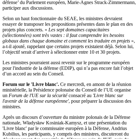
défense’ du Parlement européen, Marie-Agnes Strack-Zimmermann,
participer aux discussions.
Selon un haut fonctionnaire du SEAE, les ministres devraient
essayer de transposer les propositions présentes dans le plan en des
projets plus concrets. «
Les sept domaines capacitaires
(sélectionnées) sont très vastes : il faut comprendre les besoins
globaux dans chaque domaine et comment les traduire en projets
»,
a-t-il ajouté, rappelant que certains projets existaient déjà. Selon lui,
l’objectif serait d’arriver à sélectionner entre 10 et 30 projets.
Les ministres pourraient aussi revenir sur le programme européen
pour l'industrie de la défense (EDIP), qui n’a pas encore fait l’objet
d’un accord au sein du Conseil.
Forum sur le 'Livre blanc'.
Ce mercredi, en amont de la réunion
ministérielle, la Présidence polonaise du Conseil de l’UE organise
un
Forum de l'UE sur la sécurité
consacré au
'Livre blanc sur
l'avenir de la défense européenne'
, pour préparer la discussion des
ministres.
Après un discours d’ouverture du ministre polonais de la Défense
nationale, Władysław Kosiniak-Kamysz, et une présentation du
'Livre blanc' par le commissaire européen à la Défense, Andrius
Kubilius, les participants, y compris des ministres, discuteront du