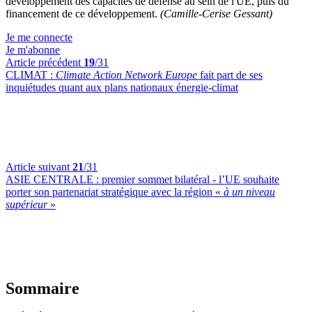
développement des capacités de défense au sein de l'UE, puis du
financement de ce développement.
(Camille-Cerise Gessant)
Je me connecte
Je m'abonne
Article précédent
19
/31
CLIMAT :
Climate Action Network Europe
fait part de ses
inquiétudes quant aux plans nationaux énergie-climat
Article suivant
21
/31
ASIE CENTRALE :
premier sommet bilatéral - l’UE souhaite
porter son partenariat stratégique avec la région «
à un niveau
supérieur
»
Sommaire