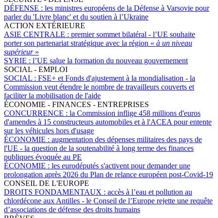
DÉFENSE :
les ministres européens de la Défense à Varsovie pour
parler du 'Livre blanc' et du soutien à l’Ukraine
ACTION EXTÉRIEURE
ASIE CENTRALE :
premier sommet bilatéral - l’UE souhaite
porter son partenariat stratégique avec la région «
à un niveau
supérieur
»
SYRIE :
l’UE salue la formation du nouveau gouvernement
SOCIAL - EMPLOI
SOCIAL :
FSE+ et Fonds d'ajustement à la mondialisation - la
Commission veut étendre le nombre de travailleurs couverts et
faciliter la mobilisation de l'aide
ÉCONOMIE - FINANCES - ENTREPRISES
CONCURRENCE :
la Commission inflige 458 millions d'euros
d'amendes à 15 constructeurs automobiles et à l'ACEA pour entente
sur les véhicules hors d'usage
ÉCONOMIE :
augmentation des dépenses militaires des pays de
l'UE - la question de la soutenabilité à long terme des finances
publiques évoquée au PE
ÉCONOMIE :
les eurodéputés s'activent pour demander une
prolongation après 2026 du Plan de relance européen post-Covid-19
CONSEIL DE L'EUROPE
DROITS FONDAMENTAUX :
accès à l’eau et pollution au
chlordécone aux Antilles - le Conseil de l’Europe rejette une requête
d’associations de défense des droits humains