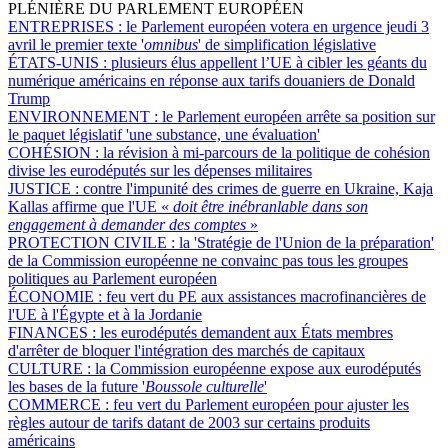
PLÉNIÈRE DU PARLEMENT EUROPÉEN
ENTREPRISES :
le Parlement européen votera en urgence jeudi 3
avril le premier texte '
omnibus
' de simplification législative
ÉTATS-UNIS :
plusieurs élus appellent l’UE à cibler les géants du
numérique américains en réponse aux tarifs douaniers de Donald
Trump
ENVIRONNEMENT :
le Parlement européen arrête sa position sur
le paquet législatif 'une substance, une évaluation'
COHÉSION :
la révision à mi-parcours de la politique de cohésion
divise les eurodéputés sur les dépenses militaires
JUSTICE :
contre l'impunité des crimes de guerre en Ukraine, Kaja
Kallas affirme que l'UE «
doit être inébranlable dans son
engagement à demander des comptes
»
PROTECTION CIVILE :
la 'Stratégie de l'Union de la préparation'
de la Commission européenne ne convainc pas tous les groupes
politiques au Parlement européen
ÉCONOMIE :
feu vert du PE aux assistances macrofinancières de
l'UE à l'Égypte et à la Jordanie
FINANCES :
les eurodéputés demandent aux États membres
d'arrêter de bloquer l'intégration des marchés de capitaux
CULTURE :
la Commission européenne expose aux eurodéputés
les bases de la future '
Boussole culturelle
'
COMMERCE :
feu vert du Parlement européen pour ajuster les
règles autour de tarifs datant de 2003 sur certains produits
américains