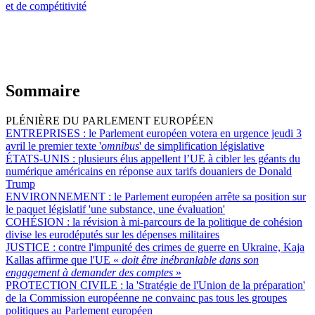
et de compétitivité
Sommaire
PLÉNIÈRE DU PARLEMENT EUROPÉEN
ENTREPRISES :
le Parlement européen votera en urgence jeudi 3
avril le premier texte '
omnibus
' de simplification législative
ÉTATS-UNIS :
plusieurs élus appellent l’UE à cibler les géants du
numérique américains en réponse aux tarifs douaniers de Donald
Trump
ENVIRONNEMENT :
le Parlement européen arrête sa position sur
le paquet législatif 'une substance, une évaluation'
COHÉSION :
la révision à mi-parcours de la politique de cohésion
divise les eurodéputés sur les dépenses militaires
JUSTICE :
contre l'impunité des crimes de guerre en Ukraine, Kaja
Kallas affirme que l'UE «
doit être inébranlable dans son
engagement à demander des comptes
»
PROTECTION CIVILE :
la 'Stratégie de l'Union de la préparation'
de la Commission européenne ne convainc pas tous les groupes
politiques au Parlement européen