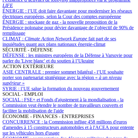
LIFE
ÉNERGIE :
l’UE doit faire davantage pour moderniser les réseaux
électriques européens, selon la Cour des comptes européenne
ÉNERGIE :
stockage de gaz - la nouvelle proposition de la
Présidence polonaise pour dévier davantage de l’objectif de 90% de
remplissage
CLIMAT :
Climate Action Network Europe
fait part de ses
inquiétudes quant aux plans nationaux énergie-climat
SÉCURITÉ - DÉFENSE
DÉFENSE :
les ministres européens de la Défense à Varsovie pour
parler du 'Livre blanc' et du soutien à l’Ukraine
ACTION EXTÉRIEURE
ASIE CENTRALE :
premier sommet bilatéral - l’UE souhaite
porter son partenariat stratégique avec la région «
à un niveau
supérieur
»
SYRIE :
l’UE salue la formation du nouveau gouvernement
SOCIAL - EMPLOI
SOCIAL :
FSE+ et Fonds d'ajustement à la mondialisation - la
Commission veut étendre le nombre de travailleurs couverts et
faciliter la mobilisation de l'aide
ÉCONOMIE - FINANCES - ENTREPRISES
CONCURRENCE :
la Commission inflige 458 millions d'euros
d'amendes à 15 constructeurs automobiles et à l'ACEA pour entente
sur les véhicules hors d'usage