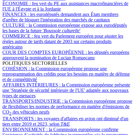
ÉCONOMIE :
feu vert du PE aux assistances macrofinancières de
l'UE à l'Égypte et à la Jordanie
FINANCES :
les eurodéputés demandent aux États membres
d'arrêter de bloquer l'intégration des marchés de capitaux
CULTURE :
la Commission européenne expose aux eurodéputés
les bases de la future '
Boussole culturelle
'
COMMERCE :
feu vert du Parlement européen pour ajuster les
règles autour de tarifs datant de 2003 sur certains produits
américains
COUR DES COMPTES EUROPÉENNE :
les députés européens
approuvent la nomination de Lucian Romaşcanu
POLITIQUES SECTORIELLES
COHÉSION :
la Commission européenne propose une
reprogrammation des crédits pour les besoins en matière de défense
et de compétitivité
AFFAIRES INTÉRIEURES :
la Commission européenne présente
une 'Stratégie de sécurité intérieure de l'UE' adaptée aux nouveaux
types de menaces
TRANSPORTS/INDUSTRIE :
la Commission européenne propose
de flexibiliser les normes de performance en matière d'émissions de
CO
des véhicules neufs
2
TRANSPORTS :
les voyages d'affaires en avion ont diminué d'un
tiers entre 2019 et 2023, selon
T&E
ENVIRONNEMENT :
la Commission européenne confirme
l’existence d’activités de
lobbying
inappropriées via le programme