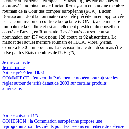
plénière du Parlement européen à Strasbourg, les eurodéputés ont
approuvé la nomination de Lucian Romaşcanu en tant que membre
roumain de la Cour des comptes européenne (ECA). Lucian
Romaşcanu, dont la nomination avait été précédemment approuvée
par la commission du contrôle budgétaire (CONT), a été ministre
roumain de la Culture et est actuellement président du conseil du
comté de Buzau, en Roumanie. Les députés ont soutenu sa
nomination par 437 voix pour, 128 contre et 92 abstentions. Le
mandat de l'actuel membre roumain de l'ECA, Viorel Ştefan,
expirera le 30 juin prochain. La décision finale doit désormais être
prise par les États membres de l'UE.
(IS)
Je me connecte
Je m'abonne
Article précédent
10
/31
COMMERCE :
feu vert du Parlement européen pour ajuster les
règles autour de tarifs datant de 2003 sur certains produits
américains
Article suivant
12
/31
COHÉSION :
la Commission européenne propose une
reprogrammation des crédits pour les besoins en matière de défense