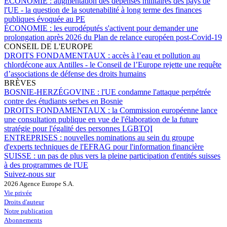
ÉCONOMIE :
augmentation des dépenses militaires des pays de
l'UE - la question de la soutenabilité à long terme des finances
publiques évoquée au PE
ÉCONOMIE :
les eurodéputés s'activent pour demander une
prolongation après 2026 du Plan de relance européen post-Covid-19
CONSEIL DE L'EUROPE
DROITS FONDAMENTAUX :
accès à l’eau et pollution au
chlordécone aux Antilles - le Conseil de l’Europe rejette une requête
d’associations de défense des droits humains
BRÈVES
BOSNIE-HERZÉGOVINE :
l'UE condamne l'attaque perpétrée
contre des étudiants serbes en Bosnie
DROITS FONDAMENTAUX :
la Commission européenne lance
une consultation publique en vue de l'élaboration de la future
stratégie pour l'égalité des personnes LGBTQI
ENTREPRISES :
nouvelles nominations au sein du groupe
d'experts techniques de l'EFRAG pour l'information financière
SUISSE :
un pas de plus vers la pleine participation d'entités suisses
à des programmes de l'UE
Suivez-nous sur
2026 Agence Europe S.A.
Vie privée
Droits d'auteur
Notre publication
Abonnements