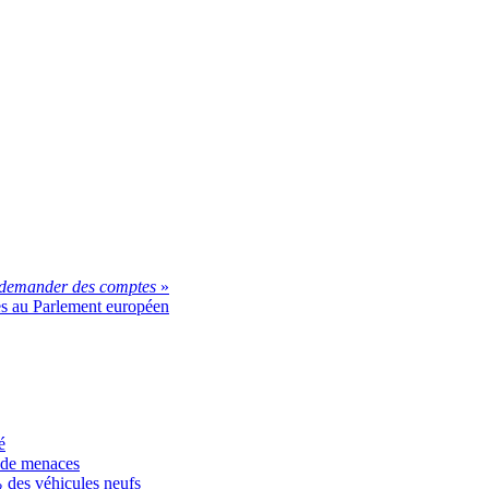
à demander des comptes
»
ues au Parlement européen
é
s de menaces
des véhicules neufs
2