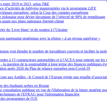
ers entre 2019 et 2023, selon
T&E
ce d’activités de
lobbying
inappropriées via le programme
LIFE
lectriques européens, selon la Cour des comptes européenne
ce polonaise pour dévier davantage de l’objectif de 90% de remplissage
des quant aux plans nationaux énergie-climat
ler du 'Livre blanc' et du soutien à l’Ukraine
son partenariat stratégique avec la région «
à un niveau supérieur
»
ion veut étendre le nombre de travailleurs couverts et faciliter la mobil
endes à 15 constructeurs automobiles et à l'ACEA pour entente sur les 
- la question de la soutenabilité à long terme des finances publiques 
ation après 2026 du Plan de relance européen post-Covid-19
écone aux Antilles - le Conseil de l’Europe rejette une requête d’associa
re des étudiants serbes en Bosnie
consultation publique en vue de l'élaboration de la future stratégie p
 techniques de l'EFRAG pour l'information financière
s à des programmes de l'UE