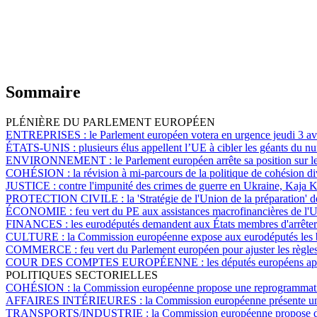
Sommaire
PLÉNIÈRE DU PARLEMENT EUROPÉEN
ENTREPRISES :
le Parlement européen votera en urgence jeudi 3 avri
ÉTATS-UNIS :
plusieurs élus appellent l’UE à cibler les géants du
ENVIRONNEMENT :
le Parlement européen arrête sa position sur le
COHÉSION :
la révision à mi-parcours de la politique de cohésion di
JUSTICE :
contre l'impunité des crimes de guerre en Ukraine, Kaja K
PROTECTION CIVILE :
la 'Stratégie de l'Union de la préparation
ÉCONOMIE :
feu vert du PE aux assistances macrofinancières de l'U
FINANCES :
les eurodéputés demandent aux États membres d'arrêter 
CULTURE :
la Commission européenne expose aux eurodéputés les ba
COMMERCE :
feu vert du Parlement européen pour ajuster les règles
COUR DES COMPTES EUROPÉENNE :
les députés européens a
POLITIQUES SECTORIELLES
COHÉSION :
la Commission européenne propose une reprogrammation 
AFFAIRES INTÉRIEURES :
la Commission européenne présente une
TRANSPORTS/INDUSTRIE :
la Commission européenne propose de