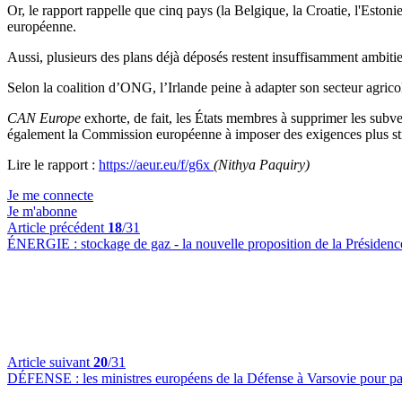
Or, le rapport rappelle que cinq pays (la Belgique, la Croatie, l'Esto
européenne.
Aussi, plusieurs des plans déjà déposés restent insuffisamment ambitie
Selon la coalition d’ONG, l’Irlande peine à adapter son secteur agricole,
CAN Europe
exhorte, de fait, les États membres à supprimer les subven
également la Commission européenne à imposer des exigences plus stric
Lire le rapport :
https://aeur.eu/f/g6x
(Nithya Paquiry)
Je me connecte
Je m'abonne
Article précédent
18
/31
ÉNERGIE :
stockage de gaz - la nouvelle proposition de la Présiden
Article suivant
20
/31
DÉFENSE :
les ministres européens de la Défense à Varsovie pour par