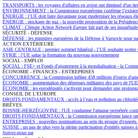
TRANSPORTS :
les voyages d'affaires en avion ont diminué d'un ti
ENVIRONNEMENT :
la Commission européenne confirme l’existen
ÉNERGIE :
l’UE doit faire davantage pour moderniser les réseaux é
ÉNERGIE :
stockage de gaz - la nouvelle proposition de la Présiden
CLIMAT :
Climate Action Network Europe
fait part de ses inquiétu
SÉCURITÉ - DÉFENSE
DÉFENSE :
les ministres européens de la Défense à Varsovie pour par
ACTION EXTÉRIEURE
ASIE CENTRALE :
premier sommet bilatéral - l’UE souhaite porter 
SYRIE :
l’UE salue la formation du nouveau gouvernement
SOCIAL - EMPLOI
SOCIAL :
FSE+ et Fonds d'ajustement à la mondialisation - la Commiss
ÉCONOMIE - FINANCES - ENTREPRISES
CONCURRENCE :
la Commission inflige 458 millions d'euros d'am
ÉCONOMIE :
augmentation des dépenses militaires des pays de l'UE 
ÉCONOMIE :
les eurodéputés s'activent pour demander une prolong
CONSEIL DE L'EUROPE
DROITS FONDAMENTAUX :
accès à l’eau et pollution au chlord
BRÈVES
BOSNIE-HERZÉGOVINE :
l'UE condamne l'attaque perpétrée cont
DROITS FONDAMENTAUX :
la Commission européenne lance une 
ENTREPRISES :
nouvelles nominations au sein du groupe d'experts
SUISSE :
un pas de plus vers la pleine participation d'entités suisse
Suivez-nous sur