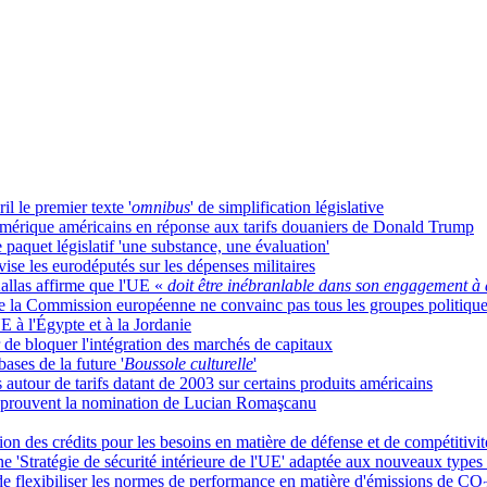
l le premier texte '
omnibus
' de simplification législative
 numérique américains en réponse aux tarifs douaniers de Donald Trump
 paquet législatif 'une substance, une évaluation'
vise les eurodéputés sur les dépenses militaires
allas affirme que l'UE «
doit être inébranlable dans son engagement 
' de la Commission européenne ne convainc pas tous les groupes politiq
E à l'Égypte et à la Jordanie
de bloquer l'intégration des marchés de capitaux
ses de la future '
Boussole culturelle
'
 autour de tarifs datant de 2003 sur certains produits américains
pprouvent la nomination de Lucian Romaşcanu
des crédits pour les besoins en matière de défense et de compétitivit
 'Stratégie de sécurité intérieure de l'UE' adaptée aux nouveaux type
 flexibiliser les normes de performance en matière d'émissions de CO