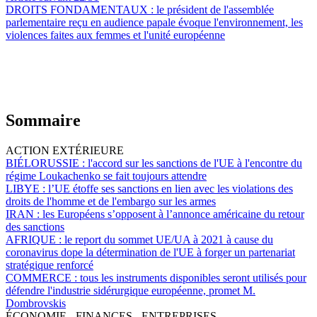
DROITS FONDAMENTAUX :
le président de l'assemblée
parlementaire reçu en audience papale évoque l'environnement, les
violences faites aux femmes et l'unité européenne
Sommaire
ACTION EXTÉRIEURE
BIÉLORUSSIE :
l'accord sur les sanctions de l'UE à l'encontre du
régime Loukachenko se fait toujours attendre
LIBYE :
l’UE étoffe ses sanctions en lien avec les violations des
droits de l'homme et de l'embargo sur les armes
IRAN :
les Européens s’opposent à l’annonce américaine du retour
des sanctions
AFRIQUE :
le report du sommet UE/UA à 2021 à cause du
coronavirus dope la détermination de l'UE à forger un partenariat
stratégique renforcé
COMMERCE :
tous les instruments disponibles seront utilisés pour
défendre l'industrie sidérurgique européenne, promet M.
Dombrovskis
ÉCONOMIE - FINANCES - ENTREPRISES