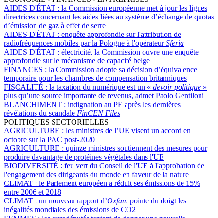
AIDES D'ÉTAT :
la Commission européenne met à jour les lignes
directrices concernant les aides liées au système d’échange de quotas
d’émission de gaz à effet de serre
AIDES D'ÉTAT :
enquête approfondie sur l'attribution de
radiofréquences mobiles par la Pologne à l'opérateur
Sferia
AIDES D'ÉTAT :
électricité, la Commission ouvre une enquête
approfondie sur le mécanisme de capacité belge
FINANCES :
la Commission adopte sa décision d’équivalence
temporaire pour les chambres de compensation britanniques
FISCALITÉ :
la taxation du numérique est un «
devoir politique
»
plus qu’une source importante de revenus, admet Paolo Gentiloni
BLANCHIMENT :
indignation au PE après les dernières
révélations du scandale
FinCEN Files
POLITIQUES SECTORIELLES
AGRICULTURE :
les ministres de l’UE visent un accord en
octobre sur la PAC post-2020
AGRICULTURE :
quinze ministres soutiennent des mesures pour
produire davantage de protéines végétales dans l'UE
BIODIVERSITÉ :
feu vert du Conseil de l'UE à l'approbation de
l'engagement des dirigeants du monde en faveur de la nature
CLIMAT :
le Parlement européen a réduit ses émissions de 15%
entre 2006 et 2018
CLIMAT :
un nouveau rapport d’
Oxfam
pointe du doigt les
inégalités mondiales des émissions de CO2