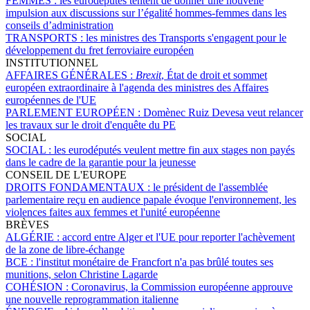
FEMMES :
les eurodéputés tentent de donner une nouvelle
impulsion aux discussions sur l’égalité hommes-femmes dans les
conseils d’administration
TRANSPORTS :
les ministres des Transports s'engagent pour le
développement du fret ferroviaire européen
INSTITUTIONNEL
AFFAIRES GÉNÉRALES :
Brexit
, État de droit et sommet
européen extraordinaire à l'agenda des ministres des Affaires
européennes de l'UE
PARLEMENT EUROPÉEN :
Domènec Ruiz Devesa veut relancer
les travaux sur le droit d'enquête du PE
SOCIAL
SOCIAL :
les eurodéputés veulent mettre fin aux stages non payés
dans le cadre de la garantie pour la jeunesse
CONSEIL DE L'EUROPE
DROITS FONDAMENTAUX :
le président de l'assemblée
parlementaire reçu en audience papale évoque l'environnement, les
violences faites aux femmes et l'unité européenne
BRÈVES
ALGÉRIE :
accord entre Alger et l'UE pour reporter l'achèvement
de la zone de libre-échange
BCE :
l'institut monétaire de Francfort n'a pas brûlé toutes ses
munitions, selon Christine Lagarde
COHÉSION :
Coronavirus, la Commission européenne approuve
une nouvelle reprogrammation italienne