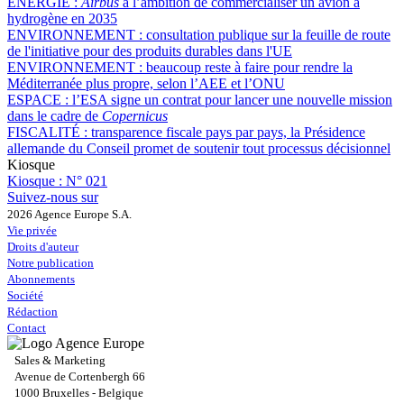
ÉNERGIE :
Airbus
a l’ambition de commercialiser un avion à
hydrogène en 2035
ENVIRONNEMENT :
consultation publique sur la feuille de route
de l'initiative pour des produits durables dans l'UE
ENVIRONNEMENT :
beaucoup reste à faire pour rendre la
Méditerranée plus propre, selon l’AEE et l’ONU
ESPACE :
l’ESA signe un contrat pour lancer une nouvelle mission
dans le cadre de
Copernicus
FISCALITÉ :
transparence fiscale pays par pays, la Présidence
allemande du Conseil promet de soutenir tout processus décisionnel
Kiosque
Kiosque :
N° 021
Suivez-nous sur
2026 Agence Europe S.A.
Vie privée
Droits d'auteur
Notre publication
Abonnements
Société
Rédaction
Contact
Sales & Marketing
Avenue de Cortenbergh 66
1000 Bruxelles - Belgique