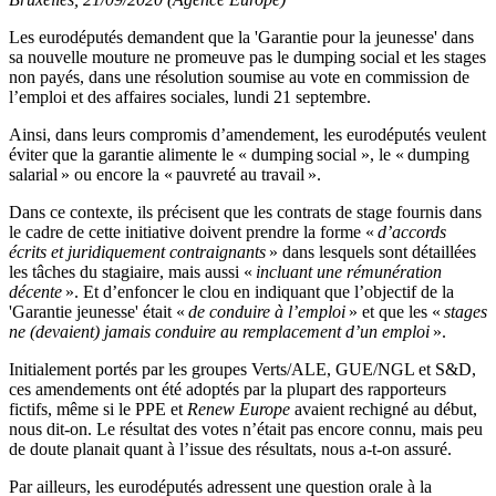
Les eurodéputés demandent que la 'Garantie pour la jeunesse' dans
sa nouvelle mouture ne promeuve pas le dumping social et les stages
non payés, dans une résolution soumise au vote en commission de
l’emploi et des affaires sociales, lundi 21 septembre.
Ainsi, dans leurs compromis d’amendement, les eurodéputés veulent
éviter que la garantie alimente le « dumping social », le « dumping
salarial » ou encore la « pauvreté au travail ».
Dans ce contexte, ils précisent que les contrats de stage fournis dans
le cadre de cette initiative doivent prendre la forme «
d’accords
écrits et juridiquement contraignants
» dans lesquels sont détaillées
les tâches du stagiaire, mais aussi «
incluant une rémunération
décente
». Et d’enfoncer le clou en indiquant que l’objectif de la
'Garantie jeunesse' était «
de conduire à l’emploi
» et que les «
stages
ne (devaient) jamais conduire au remplacement d’un emploi
».
Initialement portés par les groupes Verts/ALE, GUE/NGL et S&D,
ces amendements ont été adoptés par la plupart des rapporteurs
fictifs, même si le PPE et
Renew Europe
avaient rechigné au début,
nous dit-on. Le résultat des votes n’était pas encore connu, mais peu
de doute planait quant à l’issue des résultats, nous a-t-on assuré.
Par ailleurs, les eurodéputés adressent une question orale à la