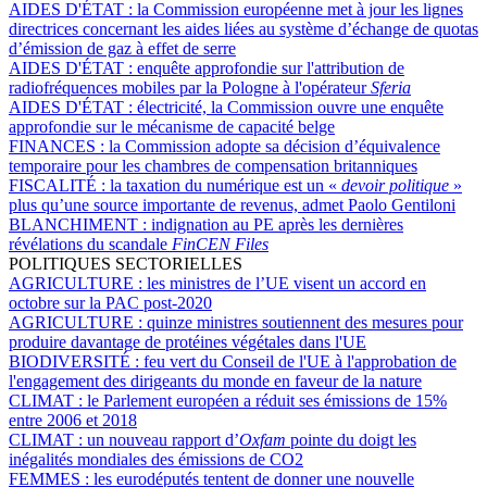
AIDES D'ÉTAT :
la Commission européenne met à jour les lignes
directrices concernant les aides liées au système d’échange de quotas
d’émission de gaz à effet de serre
AIDES D'ÉTAT :
enquête approfondie sur l'attribution de
radiofréquences mobiles par la Pologne à l'opérateur
Sferia
AIDES D'ÉTAT :
électricité, la Commission ouvre une enquête
approfondie sur le mécanisme de capacité belge
FINANCES :
la Commission adopte sa décision d’équivalence
temporaire pour les chambres de compensation britanniques
FISCALITÉ :
la taxation du numérique est un «
devoir politique
»
plus qu’une source importante de revenus, admet Paolo Gentiloni
BLANCHIMENT :
indignation au PE après les dernières
révélations du scandale
FinCEN Files
POLITIQUES SECTORIELLES
AGRICULTURE :
les ministres de l’UE visent un accord en
octobre sur la PAC post-2020
AGRICULTURE :
quinze ministres soutiennent des mesures pour
produire davantage de protéines végétales dans l'UE
BIODIVERSITÉ :
feu vert du Conseil de l'UE à l'approbation de
l'engagement des dirigeants du monde en faveur de la nature
CLIMAT :
le Parlement européen a réduit ses émissions de 15%
entre 2006 et 2018
CLIMAT :
un nouveau rapport d’
Oxfam
pointe du doigt les
inégalités mondiales des émissions de CO2
FEMMES :
les eurodéputés tentent de donner une nouvelle