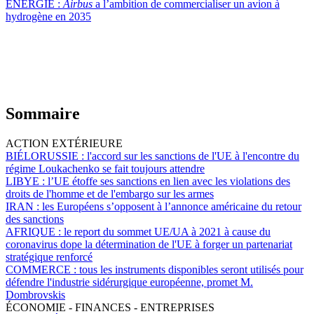
ÉNERGIE :
Airbus
a l’ambition de commercialiser un avion à
hydrogène en 2035
Sommaire
ACTION EXTÉRIEURE
BIÉLORUSSIE :
l'accord sur les sanctions de l'UE à l'encontre du
régime Loukachenko se fait toujours attendre
LIBYE :
l’UE étoffe ses sanctions en lien avec les violations des
droits de l'homme et de l'embargo sur les armes
IRAN :
les Européens s’opposent à l’annonce américaine du retour
des sanctions
AFRIQUE :
le report du sommet UE/UA à 2021 à cause du
coronavirus dope la détermination de l'UE à forger un partenariat
stratégique renforcé
COMMERCE :
tous les instruments disponibles seront utilisés pour
défendre l'industrie sidérurgique européenne, promet M.
Dombrovskis
ÉCONOMIE - FINANCES - ENTREPRISES