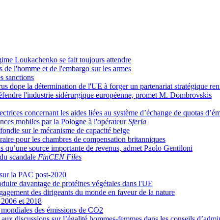
égime Loukachenko se fait toujours attendre
its de l'homme et de l'embargo sur les armes
s sanctions
 dope la détermination de l'UE à forger un partenariat stratégique ren
r défendre l'industrie sidérurgique européenne, promet M. Dombrovskis
ctrices concernant les aides liées au système d’échange de quotas d’émi
ences mobiles par la Pologne à l'opérateur
Sferia
fondie sur le mécanisme de capacité belge
raire pour les chambres de compensation britanniques
us qu’une source importante de revenus, admet Paolo Gentiloni
s du scandale
FinCEN Files
e sur la PAC post-2020
oduire davantage de protéines végétales dans l'UE
engagement des dirigeants du monde en faveur de la nature
e 2006 et 2018
és mondiales des émissions de CO2
 aux discussions sur l’égalité hommes-femmes dans les conseils d’admin