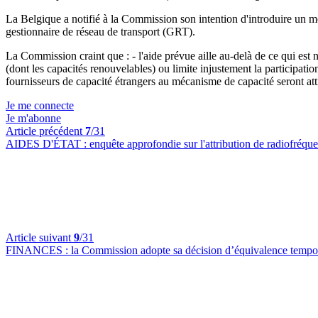
La Belgique a notifié à la Commission son intention d'introduire un méc
gestionnaire de réseau de transport (GRT).
La Commission craint que : - l'aide prévue aille au-delà de ce qui est 
(dont les capacités renouvelables) ou limite injustement la participatio
fournisseurs de capacité étrangers au mécanisme de capacité seront att
Je me connecte
Je m'abonne
Article précédent
7
/31
AIDES D'ÉTAT :
enquête approfondie sur l'attribution de radiofréqu
Article suivant
9
/31
FINANCES :
la Commission adopte sa décision d’équivalence tempo