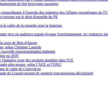
eloppement du fret ferroviaire européen
 extraordinaire à l'agenda des ministres des Affaires européennes de l'
 travaux sur le droit d'enquête du PE
s le cadre de la garantie pour la jeunesse
ntaire reçu en audience papale évoque l'environnement, les violences fa
 la zone de libre-échange
ions, selon Christine Lagarde
nouvelle reprogrammation italienne
gène en 2035
e l'initiative pour des produits durables dans l'UE
rranée plus propre, selon l’AEE et l’ONU
ans le cadre de
Copernicus
mande du Conseil promet de soutenir tout processus décisionnel