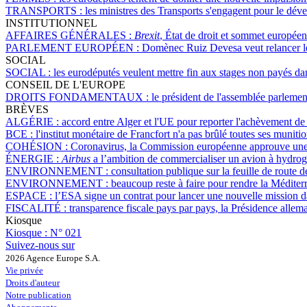
TRANSPORTS :
les ministres des Transports s'engagent pour le dév
INSTITUTIONNEL
AFFAIRES GÉNÉRALES :
Brexit
, État de droit et sommet européen
PARLEMENT EUROPÉEN :
Domènec Ruiz Devesa veut relancer les
SOCIAL
SOCIAL :
les eurodéputés veulent mettre fin aux stages non payés dan
CONSEIL DE L'EUROPE
DROITS FONDAMENTAUX :
le président de l'assemblée parleme
BRÈVES
ALGÉRIE :
accord entre Alger et l'UE pour reporter l'achèvement de
BCE :
l'institut monétaire de Francfort n'a pas brûlé toutes ses munit
COHÉSION :
Coronavirus, la Commission européenne approuve une 
ÉNERGIE :
Airbus
a l’ambition de commercialiser un avion à hydro
ENVIRONNEMENT :
consultation publique sur la feuille de route d
ENVIRONNEMENT :
beaucoup reste à faire pour rendre la Médite
ESPACE :
l’ESA signe un contrat pour lancer une nouvelle mission d
FISCALITÉ :
transparence fiscale pays par pays, la Présidence alle
Kiosque
Kiosque :
N° 021
Suivez-nous sur
2026 Agence Europe S.A.
Vie privée
Droits d'auteur
Notre publication