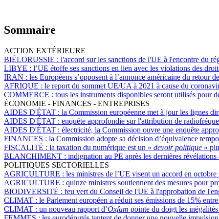
Sommaire
ACTION EXTÉRIEURE
BIÉLORUSSIE :
l'accord sur les sanctions de l'UE à l'encontre du r
LIBYE :
l’UE étoffe ses sanctions en lien avec les violations des dro
IRAN :
les Européens s’opposent à l’annonce américaine du retour de
AFRIQUE :
le report du sommet UE/UA à 2021 à cause du coronavirus
COMMERCE :
tous les instruments disponibles seront utilisés pou
ÉCONOMIE - FINANCES - ENTREPRISES
AIDES D'ÉTAT :
la Commission européenne met à jour les lignes dire
AIDES D'ÉTAT :
enquête approfondie sur l'attribution de radiofréqu
AIDES D'ÉTAT :
électricité, la Commission ouvre une enquête appro
FINANCES :
la Commission adopte sa décision d’équivalence tempo
FISCALITÉ :
la taxation du numérique est un «
devoir politique
» pl
BLANCHIMENT :
indignation au PE après les dernières révélation
POLITIQUES SECTORIELLES
AGRICULTURE :
les ministres de l’UE visent un accord en octobr
AGRICULTURE :
quinze ministres soutiennent des mesures pour pr
BIODIVERSITÉ :
feu vert du Conseil de l'UE à l'approbation de l'
CLIMAT :
le Parlement européen a réduit ses émissions de 15% entr
CLIMAT :
un nouveau rapport d’
Oxfam
pointe du doigt les inégalit
FEMMES :
les eurodéputés tentent de donner une nouvelle impulsion