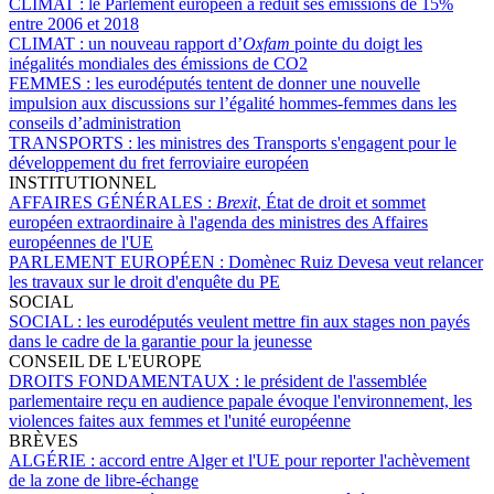
CLIMAT :
le Parlement européen a réduit ses émissions de 15%
entre 2006 et 2018
CLIMAT :
un nouveau rapport d’
Oxfam
pointe du doigt les
inégalités mondiales des émissions de CO2
FEMMES :
les eurodéputés tentent de donner une nouvelle
impulsion aux discussions sur l’égalité hommes-femmes dans les
conseils d’administration
TRANSPORTS :
les ministres des Transports s'engagent pour le
développement du fret ferroviaire européen
INSTITUTIONNEL
AFFAIRES GÉNÉRALES :
Brexit
, État de droit et sommet
européen extraordinaire à l'agenda des ministres des Affaires
européennes de l'UE
PARLEMENT EUROPÉEN :
Domènec Ruiz Devesa veut relancer
les travaux sur le droit d'enquête du PE
SOCIAL
SOCIAL :
les eurodéputés veulent mettre fin aux stages non payés
dans le cadre de la garantie pour la jeunesse
CONSEIL DE L'EUROPE
DROITS FONDAMENTAUX :
le président de l'assemblée
parlementaire reçu en audience papale évoque l'environnement, les
violences faites aux femmes et l'unité européenne
BRÈVES
ALGÉRIE :
accord entre Alger et l'UE pour reporter l'achèvement
de la zone de libre-échange