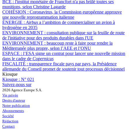
BCE :
l'institut monétaire de Francfort n'a pas brûlé toutes ses
munitions, selon Christine Lagarde
COHÉSION :
Coronavirus, la Commission européenne approuve
une nouvelle reprogrammation italienne
ÉNERGIE :
Airbus
a l’ambition de commercialiser un avion à
hydrogène en 2035
ENVIRONNEMENT :
consultation publique sur la feuille de route
de l'initiative pour des produits durables dans l'UE
ENVIRONNEMENT :
beaucoup reste à faire pour rendre la
Méditerranée plus propre, selon l’AEE et l’ONU
ESPACE :
l’ESA signe un contrat pour lancer une nouvelle mission
dans le cadre de
Copernicus
FISCALITÉ :
transparence fiscale pays par pays, la Présidence
allemande du Conseil promet de soutenir tout processus décisionnel
Kiosque
Kiosque :
N° 021
Suivez-nous sur
2026 Agence Europe S.A.
Vie privée
Droits d'auteur
Notre publication
Abonnements
Société
Rédaction
Contact