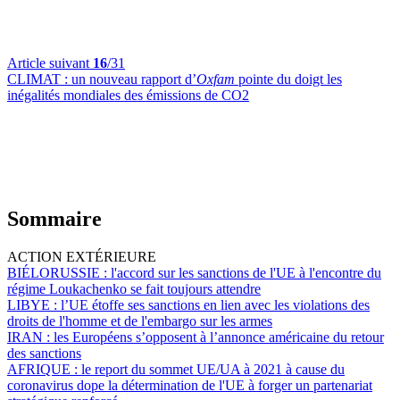
Article suivant
16
/31
CLIMAT :
un nouveau rapport d’
Oxfam
pointe du doigt les
inégalités mondiales des émissions de CO2
Sommaire
ACTION EXTÉRIEURE
BIÉLORUSSIE :
l'accord sur les sanctions de l'UE à l'encontre du
régime Loukachenko se fait toujours attendre
LIBYE :
l’UE étoffe ses sanctions en lien avec les violations des
droits de l'homme et de l'embargo sur les armes
IRAN :
les Européens s’opposent à l’annonce américaine du retour
des sanctions
AFRIQUE :
le report du sommet UE/UA à 2021 à cause du
coronavirus dope la détermination de l'UE à forger un partenariat