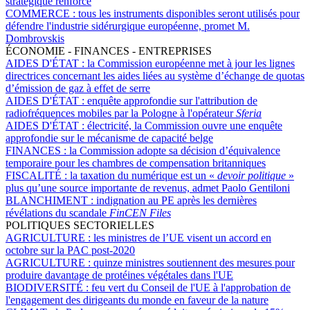
stratégique renforcé
COMMERCE :
tous les instruments disponibles seront utilisés pour
défendre l'industrie sidérurgique européenne, promet M.
Dombrovskis
ÉCONOMIE - FINANCES - ENTREPRISES
AIDES D'ÉTAT :
la Commission européenne met à jour les lignes
directrices concernant les aides liées au système d’échange de quotas
d’émission de gaz à effet de serre
AIDES D'ÉTAT :
enquête approfondie sur l'attribution de
radiofréquences mobiles par la Pologne à l'opérateur
Sferia
AIDES D'ÉTAT :
électricité, la Commission ouvre une enquête
approfondie sur le mécanisme de capacité belge
FINANCES :
la Commission adopte sa décision d’équivalence
temporaire pour les chambres de compensation britanniques
FISCALITÉ :
la taxation du numérique est un «
devoir politique
»
plus qu’une source importante de revenus, admet Paolo Gentiloni
BLANCHIMENT :
indignation au PE après les dernières
révélations du scandale
FinCEN Files
POLITIQUES SECTORIELLES
AGRICULTURE :
les ministres de l’UE visent un accord en
octobre sur la PAC post-2020
AGRICULTURE :
quinze ministres soutiennent des mesures pour
produire davantage de protéines végétales dans l'UE
BIODIVERSITÉ :
feu vert du Conseil de l'UE à l'approbation de
l'engagement des dirigeants du monde en faveur de la nature