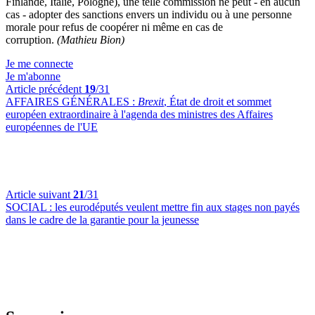
Finlande, Italie, Pologne), une telle commission ne peut - en aucun
cas - adopter des sanctions envers un individu ou à une personne
morale pour refus de coopérer ni même en cas de
corruption.
(Mathieu Bion)
Je me connecte
Je m'abonne
Article précédent
19
/31
AFFAIRES GÉNÉRALES :
Brexit
, État de droit et sommet
européen extraordinaire à l'agenda des ministres des Affaires
européennes de l'UE
Article suivant
21
/31
SOCIAL :
les eurodéputés veulent mettre fin aux stages non payés
dans le cadre de la garantie pour la jeunesse