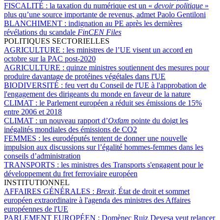
FISCALITÉ :
la taxation du numérique est un «
devoir politique
»
plus qu’une source importante de revenus, admet Paolo Gentiloni
BLANCHIMENT :
indignation au PE après les dernières
révélations du scandale
FinCEN Files
POLITIQUES SECTORIELLES
AGRICULTURE :
les ministres de l’UE visent un accord en
octobre sur la PAC post-2020
AGRICULTURE :
quinze ministres soutiennent des mesures pour
produire davantage de protéines végétales dans l'UE
BIODIVERSITÉ :
feu vert du Conseil de l'UE à l'approbation de
l'engagement des dirigeants du monde en faveur de la nature
CLIMAT :
le Parlement européen a réduit ses émissions de 15%
entre 2006 et 2018
CLIMAT :
un nouveau rapport d’
Oxfam
pointe du doigt les
inégalités mondiales des émissions de CO2
FEMMES :
les eurodéputés tentent de donner une nouvelle
impulsion aux discussions sur l’égalité hommes-femmes dans les
conseils d’administration
TRANSPORTS :
les ministres des Transports s'engagent pour le
développement du fret ferroviaire européen
INSTITUTIONNEL
AFFAIRES GÉNÉRALES :
Brexit
, État de droit et sommet
européen extraordinaire à l'agenda des ministres des Affaires
européennes de l'UE
PARLEMENT EUROPÉEN :
Domènec Ruiz Devesa veut relancer