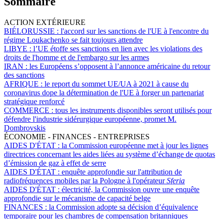
Sommaire
ACTION EXTÉRIEURE
BIÉLORUSSIE :
l'accord sur les sanctions de l'UE à l'encontre du
régime Loukachenko se fait toujours attendre
LIBYE :
l’UE étoffe ses sanctions en lien avec les violations des
droits de l'homme et de l'embargo sur les armes
IRAN :
les Européens s’opposent à l’annonce américaine du retour
des sanctions
AFRIQUE :
le report du sommet UE/UA à 2021 à cause du
coronavirus dope la détermination de l'UE à forger un partenariat
stratégique renforcé
COMMERCE :
tous les instruments disponibles seront utilisés pour
défendre l'industrie sidérurgique européenne, promet M.
Dombrovskis
ÉCONOMIE - FINANCES - ENTREPRISES
AIDES D'ÉTAT :
la Commission européenne met à jour les lignes
directrices concernant les aides liées au système d’échange de quotas
d’émission de gaz à effet de serre
AIDES D'ÉTAT :
enquête approfondie sur l'attribution de
radiofréquences mobiles par la Pologne à l'opérateur
Sferia
AIDES D'ÉTAT :
électricité, la Commission ouvre une enquête
approfondie sur le mécanisme de capacité belge
FINANCES :
la Commission adopte sa décision d’équivalence
temporaire pour les chambres de compensation britanniques