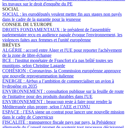
les travaux sur le droit d'enquête du PE
SOCIAL
SOCIAL :
les eurodéputés veulent mettre fin aux stages non payés
dans le cadre de la garantie pour la jeunesse
CONSEIL DE L'EUROPE
DROITS FONDAMENTAUX :
le président de l'assemblée
parlementaire reçu en audience papale évoque l'environnement, les
violences faites aux femmes et l'unité européenne
BRÈVES
ALGÉRIE :
accord entre Alger et l'UE pour reporter l'achèvement
de la zone de libre-échange
BCE :
l'institut monétaire de Francfort n'a pas brûlé toutes ses
munitions, selon Christine Lagarde
COHÉSION :
Coronavirus, la Commission européenne approuve
une nouvelle reprogrammation italienne
ÉNERGIE :
Airbus
a l’ambition de commercialiser un avion à
hydrogène en 2035
ENVIRONNEMENT :
consultation publique sur la feuille de route
de l'initiative pour des produits durables dans l'UE
ENVIRONNEMENT :
beaucoup reste à faire pour rendre la
Méditerranée plus propre, selon l’AEE et l’ONU
ESPACE :
l’ESA signe un contrat pour lancer une nouvelle mission
dans le cadre de
Copernicus
FISCALITÉ :
transparence fiscale pays par pays, la Présidence
allemande du Conseil promet de soutenir tout processus décisionnel