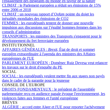
l'engagement des dirigeants du monde en faveur de la nature
CLIMAT :
le Parlement européen a réduit ses émissions de 15%
entre 2006 et 2018
CLIMAT :
un nouveau rapport d’
Oxfam
pointe du doigt les
inégalités mondiales des émissions de CO2
FEMMES :
les eurodéputés tentent de donner une nouvelle
impulsion aux discussions sur l’égalité hommes-femmes dans les
conseils d’administration
TRANSPORTS :
les ministres des Transports s'engagent pour le
développement du fret ferroviaire européen
INSTITUTIONNEL
AFFAIRES GÉNÉRALES :
Brexit
, État de droit et sommet
européen extraordinaire à l'agenda des ministres des Affaires
européennes de l'UE
PARLEMENT EUROPÉEN :
Domènec Ruiz Devesa veut relancer
les travaux sur le droit d'enquête du PE
SOCIAL
SOCIAL :
les eurodéputés veulent mettre fin aux stages non payés
dans le cadre de la garantie pour la jeunesse
CONSEIL DE L'EUROPE
DROITS FONDAMENTAUX :
le président de l'assemblée
parlementaire reçu en audience papale évoque l'environnement, les
violences faites aux femmes et l'unité européenne
BRÈVES
ALGÉRIE :
accord entre Alger et l'UE pour reporter l'achèvement