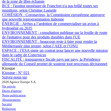
de la zone de libre-échange
BCE :
l'institut monétaire de Francfort n'a pas brûlé toutes ses
munitions, selon Christine Lagarde
COHÉSION :
Coronavirus, la Commission européenne approuve
une nouvelle reprogrammation italienne
ÉNERGIE :
Airbus
a l’ambition de commercialiser un avion à
hydrogène en 2035
ENVIRONNEMENT :
consultation publique sur la feuille de route
de l'initiative pour des produits durables dans l'UE
ENVIRONNEMENT :
beaucoup reste à faire pour rendre la
Méditerranée plus propre, selon l’AEE et l’ONU
ESPACE :
l’ESA signe un contrat pour lancer une nouvelle mission
dans le cadre de
Copernicus
FISCALITÉ :
transparence fiscale pays par pays, la Présidence
allemande du Conseil promet de soutenir tout processus décisionnel
Kiosque
Kiosque :
N° 021
Suivez-nous sur
2026 Agence Europe S.A.
Vie privée
Droits d'auteur
Notre publication
Abonnements
Société
Rédaction