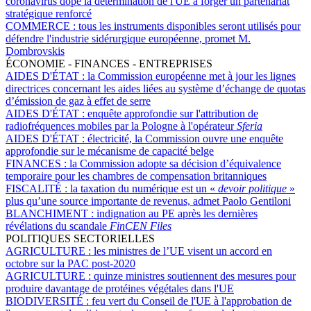
coronavirus dope la détermination de l'UE à forger un partenariat
stratégique renforcé
COMMERCE :
tous les instruments disponibles seront utilisés pour
défendre l'industrie sidérurgique européenne, promet M.
Dombrovskis
ÉCONOMIE - FINANCES - ENTREPRISES
AIDES D'ÉTAT :
la Commission européenne met à jour les lignes
directrices concernant les aides liées au système d’échange de quotas
d’émission de gaz à effet de serre
AIDES D'ÉTAT :
enquête approfondie sur l'attribution de
radiofréquences mobiles par la Pologne à l'opérateur
Sferia
AIDES D'ÉTAT :
électricité, la Commission ouvre une enquête
approfondie sur le mécanisme de capacité belge
FINANCES :
la Commission adopte sa décision d’équivalence
temporaire pour les chambres de compensation britanniques
FISCALITÉ :
la taxation du numérique est un «
devoir politique
»
plus qu’une source importante de revenus, admet Paolo Gentiloni
BLANCHIMENT :
indignation au PE après les dernières
révélations du scandale
FinCEN Files
POLITIQUES SECTORIELLES
AGRICULTURE :
les ministres de l’UE visent un accord en
octobre sur la PAC post-2020
AGRICULTURE :
quinze ministres soutiennent des mesures pour
produire davantage de protéines végétales dans l'UE
BIODIVERSITÉ :
feu vert du Conseil de l'UE à l'approbation de