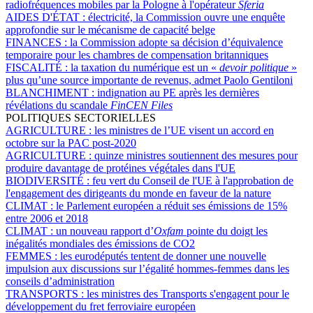
radiofréquences mobiles par la Pologne à l'opérateur
Sferia
AIDES D'ÉTAT :
électricité, la Commission ouvre une enquête
approfondie sur le mécanisme de capacité belge
FINANCES :
la Commission adopte sa décision d’équivalence
temporaire pour les chambres de compensation britanniques
FISCALITÉ :
la taxation du numérique est un «
devoir politique
»
plus qu’une source importante de revenus, admet Paolo Gentiloni
BLANCHIMENT :
indignation au PE après les dernières
révélations du scandale
FinCEN Files
POLITIQUES SECTORIELLES
AGRICULTURE :
les ministres de l’UE visent un accord en
octobre sur la PAC post-2020
AGRICULTURE :
quinze ministres soutiennent des mesures pour
produire davantage de protéines végétales dans l'UE
BIODIVERSITÉ :
feu vert du Conseil de l'UE à l'approbation de
l'engagement des dirigeants du monde en faveur de la nature
CLIMAT :
le Parlement européen a réduit ses émissions de 15%
entre 2006 et 2018
CLIMAT :
un nouveau rapport d’
Oxfam
pointe du doigt les
inégalités mondiales des émissions de CO2
FEMMES :
les eurodéputés tentent de donner une nouvelle
impulsion aux discussions sur l’égalité hommes-femmes dans les
conseils d’administration
TRANSPORTS :
les ministres des Transports s'engagent pour le
développement du fret ferroviaire européen