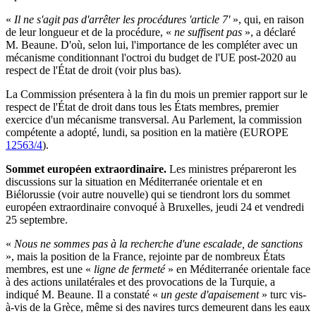
«
Il ne s'agit pas d'arrêter les procédures 'article 7'
», qui, en raison
de leur longueur et de la procédure, «
ne suffisent pas
», a déclaré
M. Beaune. D'où, selon lui, l'importance de les compléter avec un
mécanisme conditionnant l'octroi du budget de l'UE post-2020 au
respect de l'État de droit (voir plus bas).
La Commission présentera à la fin du mois un premier rapport sur le
respect de l'État de droit dans tous les États membres, premier
exercice d'un mécanisme transversal. Au Parlement, la commission
compétente a adopté, lundi, sa position en la matière (EUROPE
12563/4
).
Sommet européen extraordinaire.
Les ministres prépareront les
discussions sur la situation en Méditerranée orientale et en
Biélorussie (voir autre nouvelle) qui se tiendront lors du sommet
européen extraordinaire convoqué à Bruxelles, jeudi 24 et vendredi
25 septembre.
«
Nous ne sommes pas à la recherche d'une escalade, de sanctions
», mais la position de la France, rejointe par de nombreux États
membres, est une «
ligne de fermeté
» en Méditerranée orientale face
à des actions unilatérales et des provocations de la Turquie, a
indiqué M. Beaune. Il a constaté «
un geste d'apaisement
» turc vis-
à-vis de la Grèce, même si des navires turcs demeurent dans les eaux