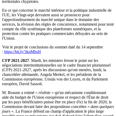
territoriales chypriotes.
En ce qui concerne le marché intérieur et la politique industrielle de
l'UE, les Vingt-sept devraient aussi se prononcer pour
l'approfondissement du marché unique dans le domaine des
services, la révision des règles de concurrence, notamment pour tenir
compte du rôle systémique des plateformes numériques, et la
protection contre les pratiques commerciales déloyales au sein de
l'Union.
Voir le projet de conclusions du sommet daté du 14 septembre
:
https://bit.ly/3knMbsH
CFP 2021-2027
. Mardi, les ministres feront le point sur les
négociations interinstitutionnelles sur le cadre financier pluriannuel
(CFP) 2021-2027, après les discussions qu'ont menées, lundi, la
chancelière allemande, Angela Merkel, et les présidents de la
Commission européenne, Ursula von der Leyen, et du Parlement
européen, David Sassoli.
M. Beaune a estimé «
réaliste
» qu'un mécanisme conditionnant
aide du budget de l'Union européenne et respect de l'État de droit
par les pays bénéficiaires puisse être en place d'ici la fin de 2020, la
Commission devant faire des propositions concrètes «
dans quelques
jours
». La France défend un champ d'application le plus large
possible pour ce mécanisme qui doit d'abord faire l'objet d'un accord