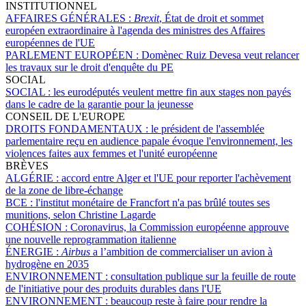
INSTITUTIONNEL
AFFAIRES GÉNÉRALES :
Brexit
, État de droit et sommet
européen extraordinaire à l'agenda des ministres des Affaires
européennes de l'UE
PARLEMENT EUROPÉEN :
Domènec Ruiz Devesa veut relancer
les travaux sur le droit d'enquête du PE
SOCIAL
SOCIAL :
les eurodéputés veulent mettre fin aux stages non payés
dans le cadre de la garantie pour la jeunesse
CONSEIL DE L'EUROPE
DROITS FONDAMENTAUX :
le président de l'assemblée
parlementaire reçu en audience papale évoque l'environnement, les
violences faites aux femmes et l'unité européenne
BRÈVES
ALGÉRIE :
accord entre Alger et l'UE pour reporter l'achèvement
de la zone de libre-échange
BCE :
l'institut monétaire de Francfort n'a pas brûlé toutes ses
munitions, selon Christine Lagarde
COHÉSION :
Coronavirus, la Commission européenne approuve
une nouvelle reprogrammation italienne
ÉNERGIE :
Airbus
a l’ambition de commercialiser un avion à
hydrogène en 2035
ENVIRONNEMENT :
consultation publique sur la feuille de route
de l'initiative pour des produits durables dans l'UE
ENVIRONNEMENT :
beaucoup reste à faire pour rendre la