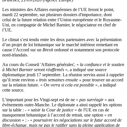
Les ministres des Affaires européennes de l’UE feront le point,
mardi 22 septembre, sur plusieurs dossiers d'importance, dont
celui de la future relation entre l’Union européenne et le Royaume-
Uni, en compagnie de Michel Barnier, le négociateur en chef de
l’UE.
Le climat s’est tendu entre les deux partenaires avec la présentation
d’un projet de loi britannique sur le marché intérieur remettant en
cause l’Accord sur un
Brexit
ordonné et notamment son protocole
nord-irlandais.
Au cours du Conseil 'Affaires générales', «
la confiance et le soutien
à Michel Barnier seront réaffirmés
», a indiqué une source
diplomatique jeudi 17 septembre. La réunion servira aussi à rappeler
qu’il reste environ
« trois semaines ensuite »
pour trouver un accord
sur la relation future. «
On verra si cela est possible
», a indiqué
cette source.
L’important pour les Vingt-sept est de ne «
pas surréagir
» aux
événements outre-Manche. Le diplomate a ainsi rappelé les options
sur la table : - «
saisir la Cour de justice
» de l'UE en cas de
manquement britannique à l’accord de retrait, une option «
en
discussion
» ; - «
poursuivre les négociations sur le futur accord de
libre-échange, mais ne pas le ratifier sans la pleine application de