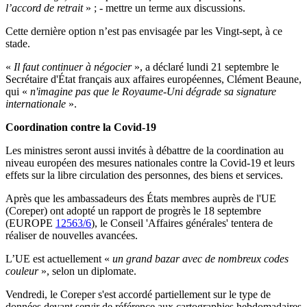
l’accord de retrait
» ; - mettre un terme aux discussions.
Cette dernière option n’est pas envisagée par les Vingt-sept, à ce
stade.
«
Il faut continuer à négocier
», a déclaré lundi 21 septembre le
Secrétaire d'État français aux affaires européennes, Clément Beaune,
qui «
n'imagine pas que le Royaume-Uni dégrade sa signature
internationale
».
Coordination contre la Covid-19
Les ministres seront aussi invités à débattre de la coordination au
niveau européen des mesures nationales contre la Covid-19 et leurs
effets sur la libre circulation des personnes, des biens et services.
Après que les ambassadeurs des États membres auprès de l'UE
(Coreper) ont adopté un rapport de progrès le 18 septembre
(EUROPE
12563/6
), le Conseil 'Affaires générales' tentera de
réaliser de nouvelles avancées.
L’UE est actuellement «
un grand bazar avec de nombreux codes
couleur
», selon un diplomate.
Vendredi, le Coreper s'est accordé partiellement sur le type de
données devant servir de référence aux cartographies hebdomadaires