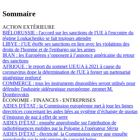
Sommaire
ACTION EXTÉRIEURE
BIÉLORUSSIE :
l'accord sur les sanctions de l'UE à l'encontre du
régime Loukachenko se fait toujours attendre
LIBYE :
l’UE étoffe ses sanctions en lien avec les violations des
droits de l'homme et de l'embargo sur les armes
IRAN :
les Européens s’opposent à l’annonce américaine du retour
des sanctions
AFRIQUE :
le report du sommet UE/UA à 2021 à cause du
coronavirus dope la détermination de l'UE à forger un partenariat
stratégique renforcé
COMMERCE :
tous les instruments disponibles seront utilisés pour
défendre l'industrie sidérurgique européenne, promet M.
Dombrovskis
ÉCONOMIE - FINANCES - ENTREPRISES
AIDES D'ÉTAT :
la Commission européenne met à jour les lignes
directrices concernant les aides liées au système d’échange de quotas
d’émission de gaz à effet de serre
AIDES D'ÉTAT :
enquête approfondie sur l'attribution de
radiofréquences mobiles par la Pologne à l'opérateur
Sferia
AIDES D'ÉTAT :
électricité, la Commission ouvre une enquête
approfondie sur le mécanisme de capacité belge