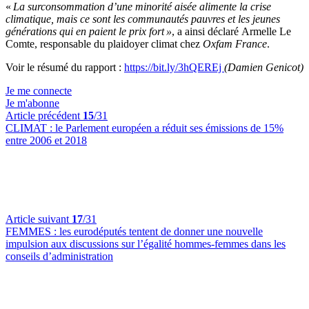
«
La surconsommation d’une minorité aisée alimente la crise
climatique, mais ce sont les communautés pauvres et les jeunes
générations qui en paient le prix fort »
, a ainsi déclaré
Armelle Le
Comte, responsable du plaidoyer climat chez
Oxfam France
.
Voir le résumé du rapport :
https://bit.ly/3hQEREj
(Damien Genicot)
Je me connecte
Je m'abonne
Article précédent
15
/31
CLIMAT :
le Parlement européen a réduit ses émissions de 15%
entre 2006 et 2018
Article suivant
17
/31
FEMMES :
les eurodéputés tentent de donner une nouvelle
impulsion aux discussions sur l’égalité hommes-femmes dans les
conseils d’administration