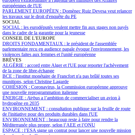
européen extraordinaire à l'agenda des ministres des Affaires
européennes de l'UE
PARLEMENT EUROPÉEN :
Domènec Ruiz Devesa veut relancer
les travaux sur le droit d'enquête du PE
SOCIAL
SOCIAL :
les eurodéputés veulent mettre fin aux stages non payés
dans le cadre de la garantie pour la jeunesse
CONSEIL DE L'EUROPE
DROITS FONDAMENTAUX :
le président de l'assemblée
parlementaire reçu en audience papale évoque l'environnement, les
violences faites aux femmes et l'unité européenne
BRÈVES
ALGÉRIE :
accord entre Alger et l'UE pour reporter l'achèvement
de la zone de libre-échange
BCE :
l'institut monétaire de Francfort n'a pas brûlé toutes ses
munitions, selon Christine Lagarde
COHÉSION :
Coronavirus, la Commission européenne approuve
une nouvelle reprogrammation italienne
ÉNERGIE :
Airbus
a l’ambition de commercialiser un avion à
hydrogène en 2035
ENVIRONNEMENT :
consultation publique sur la feuille de route
de l'initiative pour des produits durables dans l'UE
ENVIRONNEMENT :
beaucoup reste à faire pour rendre la
Méditerranée plus propre, selon l’AEE et l’ONU
ESPACE :
l’ESA signe un contrat pour lancer une nouvelle mission