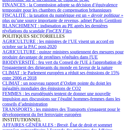
FINANCES :
la Commission adopte sa décision d’équivalence
temporaire pour les chambres de compensation britanniques
FISCALITÉ :
la taxation du numérique est un «
devoir politique
»
plus qu’une source importante de revenus, admet Paolo Gentiloni
BLANCHIMENT :
indignation au PE après les dernières
révélations du scandale
FinCEN Files
POLITIQUES SECTORIELLES
AGRICULTURE :
les ministres de l’UE visent un accord en
octobre sur la PAC post-2020
AGRICULTURE :
quinze ministres soutiennent des mesures pour
produire davantage de protéines végétales dans l'UE
BIODIVERSITÉ :
feu vert du Conseil de l'UE à l'approbation de
l'engagement des dirigeants du monde en faveur de la nature
CLIMAT :
le Parlement européen a réduit ses émissions de 15%
entre 2006 et 2018
CLIMAT :
un nouveau rapport d’
Oxfam
pointe du doigt les
inégalités mondiales des émissions de CO2
FEMMES :
les eurodéputés tentent de donner une nouvelle
impulsion aux discussions sur l’égalité hommes-femmes dans les
conseils d’administration
TRANSPORTS :
les ministres des Transports s'engagent pour le
développement du fret ferroviaire européen
INSTITUTIONNEL
AFFAIRES GÉNÉRALES :
Brexit
, État de droit et sommet