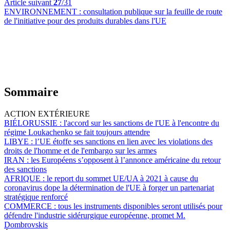
Article suivant
27
/31
ENVIRONNEMENT :
consultation publique sur la feuille de route
de l'initiative pour des produits durables dans l'UE
Sommaire
ACTION EXTÉRIEURE
BIÉLORUSSIE :
l'accord sur les sanctions de l'UE à l'encontre du
régime Loukachenko se fait toujours attendre
LIBYE :
l’UE étoffe ses sanctions en lien avec les violations des
droits de l'homme et de l'embargo sur les armes
IRAN :
les Européens s’opposent à l’annonce américaine du retour
des sanctions
AFRIQUE :
le report du sommet UE/UA à 2021 à cause du
coronavirus dope la détermination de l'UE à forger un partenariat
stratégique renforcé
COMMERCE :
tous les instruments disponibles seront utilisés pour
défendre l'industrie sidérurgique européenne, promet M.
Dombrovskis