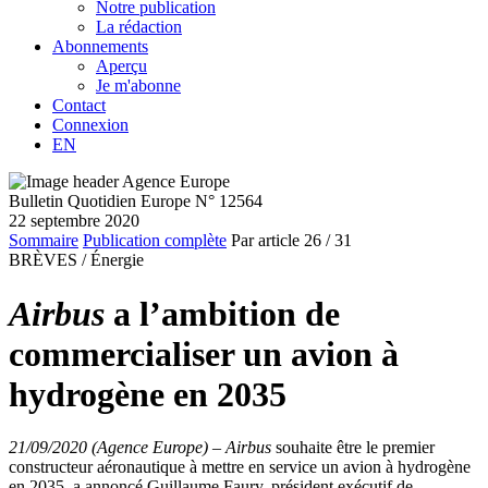
Notre publication
La rédaction
Abonnements
Aperçu
Je m'abonne
Contact
Connexion
EN
Bulletin Quotidien Europe N° 12564
22 septembre 2020
Sommaire
Publication complète
Par article
26
/ 31
BRÈVES /
Énergie
Airbus
a l’ambition de
commercialiser un avion à
hydrogène en 2035
21/09/2020 (Agence Europe)
–
Airbus
souhaite être le premier
constructeur aéronautique à mettre en service un avion à hydrogène
en 2035, a annoncé Guillaume Faury, président exécutif de