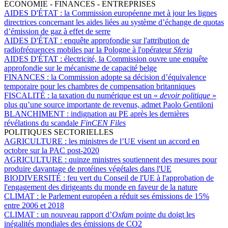
ÉCONOMIE - FINANCES - ENTREPRISES
AIDES D'ÉTAT :
la Commission européenne met à jour les lignes
directrices concernant les aides liées au système d’échange de quotas
d’émission de gaz à effet de serre
AIDES D'ÉTAT :
enquête approfondie sur l'attribution de
radiofréquences mobiles par la Pologne à l'opérateur
Sferia
AIDES D'ÉTAT :
électricité, la Commission ouvre une enquête
approfondie sur le mécanisme de capacité belge
FINANCES :
la Commission adopte sa décision d’équivalence
temporaire pour les chambres de compensation britanniques
FISCALITÉ :
la taxation du numérique est un «
devoir politique
»
plus qu’une source importante de revenus, admet Paolo Gentiloni
BLANCHIMENT :
indignation au PE après les dernières
révélations du scandale
FinCEN Files
POLITIQUES SECTORIELLES
AGRICULTURE :
les ministres de l’UE visent un accord en
octobre sur la PAC post-2020
AGRICULTURE :
quinze ministres soutiennent des mesures pour
produire davantage de protéines végétales dans l'UE
BIODIVERSITÉ :
feu vert du Conseil de l'UE à l'approbation de
l'engagement des dirigeants du monde en faveur de la nature
CLIMAT :
le Parlement européen a réduit ses émissions de 15%
entre 2006 et 2018
CLIMAT :
un nouveau rapport d’
Oxfam
pointe du doigt les
inégalités mondiales des émissions de CO2