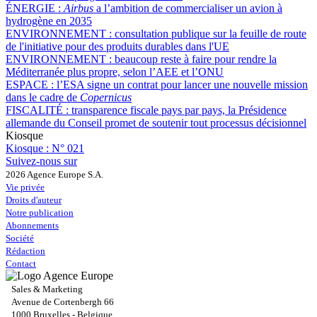
ÉNERGIE :
Airbus
a l’ambition de commercialiser un avion à
hydrogène en 2035
ENVIRONNEMENT :
consultation publique sur la feuille de route
de l'initiative pour des produits durables dans l'UE
ENVIRONNEMENT :
beaucoup reste à faire pour rendre la
Méditerranée plus propre, selon l’AEE et l’ONU
ESPACE :
l’ESA signe un contrat pour lancer une nouvelle mission
dans le cadre de
Copernicus
FISCALITÉ :
transparence fiscale pays par pays, la Présidence
allemande du Conseil promet de soutenir tout processus décisionnel
Kiosque
Kiosque :
N° 021
Suivez-nous sur
2026 Agence Europe S.A.
Vie privée
Droits d'auteur
Notre publication
Abonnements
Société
Rédaction
Contact
Sales & Marketing
Avenue de Cortenbergh 66
1000 Bruxelles - Belgique