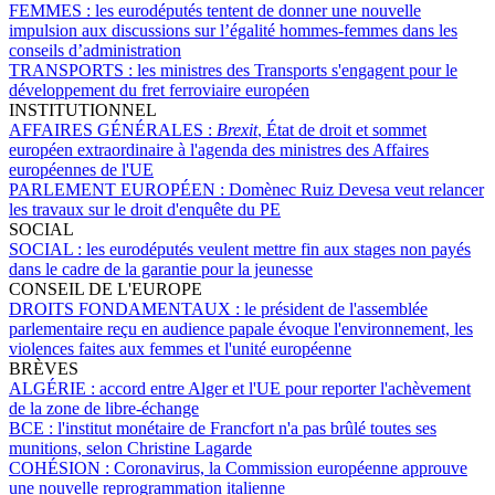
FEMMES :
les eurodéputés tentent de donner une nouvelle
impulsion aux discussions sur l’égalité hommes-femmes dans les
conseils d’administration
TRANSPORTS :
les ministres des Transports s'engagent pour le
développement du fret ferroviaire européen
INSTITUTIONNEL
AFFAIRES GÉNÉRALES :
Brexit
, État de droit et sommet
européen extraordinaire à l'agenda des ministres des Affaires
européennes de l'UE
PARLEMENT EUROPÉEN :
Domènec Ruiz Devesa veut relancer
les travaux sur le droit d'enquête du PE
SOCIAL
SOCIAL :
les eurodéputés veulent mettre fin aux stages non payés
dans le cadre de la garantie pour la jeunesse
CONSEIL DE L'EUROPE
DROITS FONDAMENTAUX :
le président de l'assemblée
parlementaire reçu en audience papale évoque l'environnement, les
violences faites aux femmes et l'unité européenne
BRÈVES
ALGÉRIE :
accord entre Alger et l'UE pour reporter l'achèvement
de la zone de libre-échange
BCE :
l'institut monétaire de Francfort n'a pas brûlé toutes ses
munitions, selon Christine Lagarde
COHÉSION :
Coronavirus, la Commission européenne approuve
une nouvelle reprogrammation italienne