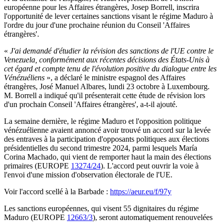
européenne pour les Affaires étrangères, Josep Borrell, inscrira
l'opportunité de lever certaines sanctions visant le régime Maduro à
l'ordre du jour d'une prochaine réunion du Conseil 'Affaires
étrangères'.
«
J'ai demandé d'étudier la révision des sanctions de l'UE contre le
Venezuela, conformément aux récentes décisions des États-Unis à
cet égard et compte tenu de l'évolution positive du dialogue entre les
Vénézuéliens
», a déclaré le ministre espagnol des Affaires
étrangères, José Manuel Albares, lundi 23 octobre à Luxembourg.
M. Borrell a indiqué qu'il présenterait cette étude de révision lors
d'un prochain Conseil 'Affaires étrangères', a-t-il ajouté.
La semaine dernière, le régime Maduro et l'opposition politique
vénézuélienne avaient annoncé avoir trouvé un accord sur la levée
des entraves à la participation d'opposants politiques aux élections
présidentielles du second trimestre 2024, parmi lesquels María
Corina Machado, qui vient de remporter haut la main des élections
primaires (EUROPE
13274/24
). L'accord peut ouvrir la voie à
l'envoi d'une mission d'observation électorale de l'UE.
Voir l'accord scellé à la Barbade :
https://aeur.eu/f/97y
Les sanctions européennes, qui visent 55 dignitaires du régime
Maduro (EUROPE
12663/3
), seront automatiquement renouvelées