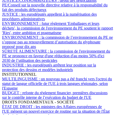
JUSTICE/CONSOMMATEURS :
début des négociations
PE/Conseil sur la nouvelle directive relative à la responsabilité du
fait des produits défectueux
JUSTICE :
les eurodéputés appellent à la numérisation des
procédures administratives
ENVIRONNEMENT :
futur règlement 'Emballages et leurs
déchets', la commission de l'environnement du PE soutient le rapport
'Ries', entre ambition et pragmatisme
ENVIRONNEMENT :
la commission de l’environnement du PE ne
s’oppose pas au renouvellement d’autorisation du glyphosate
proposé pour dix ans
SÛRETÉ ALIMENTAIRE :
la commission de l'environnement du
PE se prononce en faveur d'une réduction d'au moins 50% d'ici
2030 de l’utilisation des pesticides
INDUSTRIE :
les eurodéputés arrêtent leur position sur la
protection des dessins et modèles industriels
INSTITUTIONNEL
MULTILINGUISME :
un nouveau pas a été franchi vers l'octroi du
statut de langue officielle de l'UE à trois langues régionales, selon
l'Espagne
BUDGET :
refonte du règlement financier, premières discussions
sur le contrôle interne de l’exécution du budget de l'UE
DROITS FONDAMENTAUX - SOCIÉTÉ
ÉTAT DE DROIT :
les ministres des Affaires européennes de
l'UE mènent un nouvel exercice de routine sur la situation de l'État