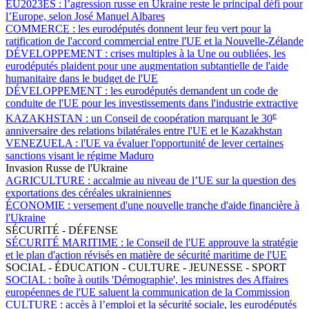
EU2023ES :
l’agression russe en Ukraine reste le principal défi pour
l’Europe, selon José Manuel Albares
COMMERCE :
les eurodéputés donnent leur feu vert pour la
ratification de l'accord commercial entre l'UE et la Nouvelle-Zélande
DÉVELOPPEMENT :
crises multiples à la Une ou oubliées, les
eurodéputés plaident pour une augmentation subtantielle de l'aide
humanitaire dans le budget de l'UE
DÉVELOPPEMENT :
les eurodéputés demandent un code de
conduite de l'UE pour les investissements dans l'industrie extractive
e
KAZAKHSTAN :
un Conseil de coopération marquant le 30
anniversaire des relations bilatérales entre l'UE et le Kazakhstan
VENEZUELA :
l'UE va évaluer l'opportunité de lever certaines
sanctions visant le régime Maduro
Invasion Russe de l'Ukraine
AGRICULTURE :
accalmie au niveau de l’UE sur la question des
exportations des céréales ukrainiennes
ÉCONOMIE :
versement d'une nouvelle tranche d'aide financière à
l'Ukraine
SÉCURITÉ - DÉFENSE
SÉCURITÉ MARITIME :
le Conseil de l'UE approuve la stratégie
et le plan d'action révisés en matière de sécurité maritime de l'UE
SOCIAL - ÉDUCATION - CULTURE - JEUNESSE - SPORT
SOCIAL :
boîte à outils 'Démographie', les ministres des Affaires
européennes de l'UE saluent la communication de la Commission
CULTURE :
accès à l’emploi et la sécurité sociale, les eurodéputés