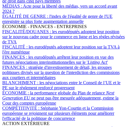
de droit dans cinq pays membres
MÉDIAS :
Acte pour la liberté des médias, vers un accord avant
2024 ?
ÉGALITÉ DE GENRE :
l'index de l'égalité de genre de l'UE
enregistre sa plus forte augmentation annuelle
ÉCONOMIE - FINANCES - ENTREPRISES
FISCALITÉ/DOUANES :
les eurodéputés adoptent leur position
sur le nouveau cadre pour le commerce en ligne et les règles révisées
de TVA
FISCALITÉ :
les eurodéputés adoptent leur position sur la TVA à
l'ère numérique
FINANCES :
les eurodéputés arrêtent leur position en vue des
futures négociations interinstitutionnelles sur le '
Listing Act
'
FINANCES :
stratégie d'investissement de détail, les groupes
politiques divisés sur la question de l'interdiction des commissions
aux courtiers et intermédiaires
BLANCHIMENT :
les négociations entre le Conseil de l’UE et le
PE sur le règlement renforcé progressent
ÉCONOMIE :
la performance globale du Plan de relance
Next
Generation EU
ne peut pas être mesurée adéquatement, estime la
Cour des comptes européenne
COMPÉTITIVITÉ :
Stéphanie Yon-Courtin et la Commission
européenne se rejoignent sur plusieurs éléments pour améliorer
l'efficacité de la politique de concurrence
ACTION EXTÉRIEURE