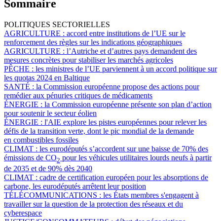
Sommaire
POLITIQUES SECTORIELLES
AGRICULTURE :
accord entre institutions de l’UE sur le
renforcement des règles sur les indications géographiques
AGRICULTURE :
l’Autriche et d’autres pays demandent des
mesures concrètes pour stabiliser les marchés agricoles
PÊCHE :
les ministres de l’UE parviennent à un accord politique sur
les quotas 2024 en Baltique
SANTÉ :
la Commission européenne propose des actions pour
remédier aux pénuries critiques de médicaments
ÉNERGIE :
la Commission européenne présente son plan d’action
pour soutenir le secteur éolien
ÉNERGIE :
l'AIE explore les pistes européennes pour relever les
défis de la transition verte, dont le pic mondial de la demande
en combustibles fossiles
CLIMAT :
les eurodéputés s’accordent sur une baisse de 70% des
émissions de CO
pour les véhicules utilitaires lourds neufs à partir
2
de 2035 et de 90% dès 2040
CLIMAT :
cadre de certification européen pour les absorptions de
carbone, les eurodéputés arrêtent leur position
TÉLÉCOMMUNICATIONS :
les États membres s'engagent à
travailler sur la question de la protection des réseaux et du
cyberespace