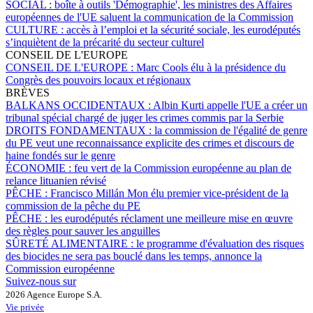
SOCIAL :
boîte à outils 'Démographie', les ministres des Affaires
européennes de l'UE saluent la communication de la Commission
CULTURE :
accès à l’emploi et la sécurité sociale, les eurodéputés
s’inquiètent de la précarité du secteur culturel
CONSEIL DE L'EUROPE
CONSEIL DE L'EUROPE :
Marc Cools élu à la présidence du
Congrès des pouvoirs locaux et régionaux
BRÈVES
BALKANS OCCIDENTAUX :
Albin Kurti appelle l'UE a créer un
tribunal spécial chargé de juger les crimes commis par la Serbie
DROITS FONDAMENTAUX :
la commission de l'égalité de genre
du PE veut une reconnaissance explicite des crimes et discours de
haine fondés sur le genre
ÉCONOMIE :
feu vert de la Commission européenne au plan de
relance lituanien révisé
PÊCHE :
Francisco Millán Mon élu premier vice-président de la
commission de la pêche du PE
PÊCHE :
les eurodéputés réclament une meilleure mise en œuvre
des règles pour sauver les anguilles
SÛRETÉ ALIMENTAIRE :
le programme d'évaluation des risques
des biocides ne sera pas bouclé dans les temps, annonce la
Commission européenne
Suivez-nous sur
2026 Agence Europe S.A.
Vie privée