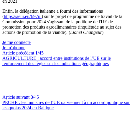
en 2021.
Enfin, la délégation italienne a fourni des informations
(
https://aeur.eu/f/97u
) sur le projet de programme de travail de la
Commission pour 2024 s'agissant de la politique de l'UE de
promotion des produits agroalimentaires (inquiétude au sujet des
actions de promotion de la viande). (
Lionel Changeur
)
Je me connecte
Je m'abonne
Article précédent
1
/45
AGRICULTURE :
accord entre institutions de l’UE sur le
renforcement des règles sur les indications géographiques
Article suivant
3
/45
PÊCHE :
les ministres de l’UE parviennent à un accord politique sur
les quotas 2024 en Baltique