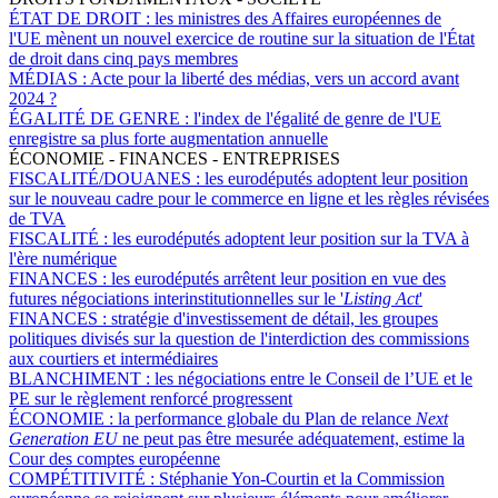
ÉTAT DE DROIT :
les ministres des Affaires européennes de
l'UE mènent un nouvel exercice de routine sur la situation de l'État
de droit dans cinq pays membres
MÉDIAS :
Acte pour la liberté des médias, vers un accord avant
2024 ?
ÉGALITÉ DE GENRE :
l'index de l'égalité de genre de l'UE
enregistre sa plus forte augmentation annuelle
ÉCONOMIE - FINANCES - ENTREPRISES
FISCALITÉ/DOUANES :
les eurodéputés adoptent leur position
sur le nouveau cadre pour le commerce en ligne et les règles révisées
de TVA
FISCALITÉ :
les eurodéputés adoptent leur position sur la TVA à
l'ère numérique
FINANCES :
les eurodéputés arrêtent leur position en vue des
futures négociations interinstitutionnelles sur le '
Listing Act
'
FINANCES :
stratégie d'investissement de détail, les groupes
politiques divisés sur la question de l'interdiction des commissions
aux courtiers et intermédiaires
BLANCHIMENT :
les négociations entre le Conseil de l’UE et le
PE sur le règlement renforcé progressent
ÉCONOMIE :
la performance globale du Plan de relance
Next
Generation EU
ne peut pas être mesurée adéquatement, estime la
Cour des comptes européenne
COMPÉTITIVITÉ :
Stéphanie Yon-Courtin et la Commission