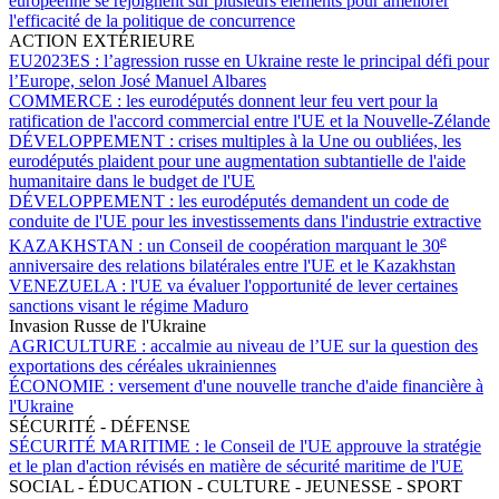
européenne se rejoignent sur plusieurs éléments pour améliorer
l'efficacité de la politique de concurrence
ACTION EXTÉRIEURE
EU2023ES :
l’agression russe en Ukraine reste le principal défi pour
l’Europe, selon José Manuel Albares
COMMERCE :
les eurodéputés donnent leur feu vert pour la
ratification de l'accord commercial entre l'UE et la Nouvelle-Zélande
DÉVELOPPEMENT :
crises multiples à la Une ou oubliées, les
eurodéputés plaident pour une augmentation subtantielle de l'aide
humanitaire dans le budget de l'UE
DÉVELOPPEMENT :
les eurodéputés demandent un code de
conduite de l'UE pour les investissements dans l'industrie extractive
e
KAZAKHSTAN :
un Conseil de coopération marquant le 30
anniversaire des relations bilatérales entre l'UE et le Kazakhstan
VENEZUELA :
l'UE va évaluer l'opportunité de lever certaines
sanctions visant le régime Maduro
Invasion Russe de l'Ukraine
AGRICULTURE :
accalmie au niveau de l’UE sur la question des
exportations des céréales ukrainiennes
ÉCONOMIE :
versement d'une nouvelle tranche d'aide financière à
l'Ukraine
SÉCURITÉ - DÉFENSE
SÉCURITÉ MARITIME :
le Conseil de l'UE approuve la stratégie
et le plan d'action révisés en matière de sécurité maritime de l'UE
SOCIAL - ÉDUCATION - CULTURE - JEUNESSE - SPORT