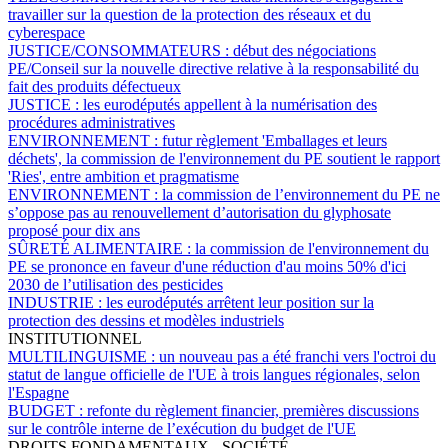
travailler sur la question de la protection des réseaux et du
cyberespace
JUSTICE/CONSOMMATEURS :
début des négociations
PE/Conseil sur la nouvelle directive relative à la responsabilité du
fait des produits défectueux
JUSTICE :
les eurodéputés appellent à la numérisation des
procédures administratives
ENVIRONNEMENT :
futur règlement 'Emballages et leurs
déchets', la commission de l'environnement du PE soutient le rapport
'Ries', entre ambition et pragmatisme
ENVIRONNEMENT :
la commission de l’environnement du PE ne
s’oppose pas au renouvellement d’autorisation du glyphosate
proposé pour dix ans
SÛRETÉ ALIMENTAIRE :
la commission de l'environnement du
PE se prononce en faveur d'une réduction d'au moins 50% d'ici
2030 de l’utilisation des pesticides
INDUSTRIE :
les eurodéputés arrêtent leur position sur la
protection des dessins et modèles industriels
INSTITUTIONNEL
MULTILINGUISME :
un nouveau pas a été franchi vers l'octroi du
statut de langue officielle de l'UE à trois langues régionales, selon
l'Espagne
BUDGET :
refonte du règlement financier, premières discussions
sur le contrôle interne de l’exécution du budget de l'UE
DROITS FONDAMENTAUX - SOCIÉTÉ