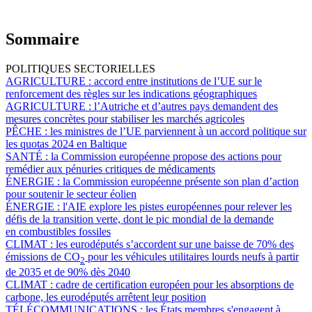
Sommaire
POLITIQUES SECTORIELLES
AGRICULTURE :
accord entre institutions de l’UE sur le
renforcement des règles sur les indications géographiques
AGRICULTURE :
l’Autriche et d’autres pays demandent des
mesures concrètes pour stabiliser les marchés agricoles
PÊCHE :
les ministres de l’UE parviennent à un accord politique sur
les quotas 2024 en Baltique
SANTÉ :
la Commission européenne propose des actions pour
remédier aux pénuries critiques de médicaments
ÉNERGIE :
la Commission européenne présente son plan d’action
pour soutenir le secteur éolien
ÉNERGIE :
l'AIE explore les pistes européennes pour relever les
défis de la transition verte, dont le pic mondial de la demande
en combustibles fossiles
CLIMAT :
les eurodéputés s’accordent sur une baisse de 70% des
émissions de CO
pour les véhicules utilitaires lourds neufs à partir
2
de 2035 et de 90% dès 2040
CLIMAT :
cadre de certification européen pour les absorptions de
carbone, les eurodéputés arrêtent leur position
TÉLÉCOMMUNICATIONS :
les États membres s'engagent à