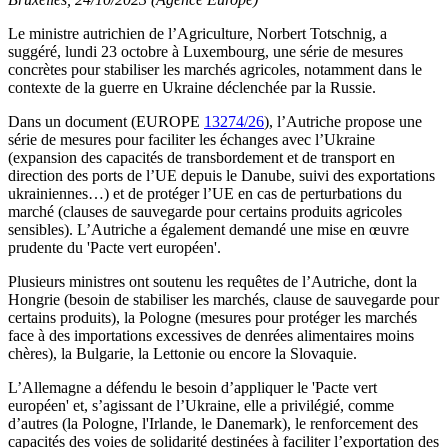
Le ministre autrichien de l’Agriculture, Norbert Totschnig, a
suggéré, lundi 23 octobre à Luxembourg, une série de mesures
concrètes pour stabiliser les marchés agricoles, notamment dans le
contexte de la guerre en Ukraine déclenchée par la Russie.
Dans un document (EUROPE
13274/26
), l’Autriche propose une
série de mesures pour faciliter les échanges avec l’Ukraine
(expansion des capacités de transbordement et de transport en
direction des ports de l’UE depuis le Danube, suivi des exportations
ukrainiennes…) et de protéger l’UE en cas de perturbations du
marché (clauses de sauvegarde pour certains produits agricoles
sensibles). L’Autriche a également demandé une mise en œuvre
prudente du 'Pacte vert européen'.
Plusieurs ministres ont soutenu les requêtes de l’Autriche, dont la
Hongrie (besoin de stabiliser les marchés, clause de sauvegarde pour
certains produits), la Pologne (mesures pour protéger les marchés
face à des importations excessives de denrées alimentaires moins
chères), la Bulgarie, la Lettonie ou encore la Slovaquie.
L’Allemagne a défendu le besoin d’appliquer le 'Pacte vert
européen' et, s’agissant de l’Ukraine, elle a privilégié, comme
d’autres (la Pologne, l'Irlande, le Danemark), le renforcement des
capacités des voies de solidarité destinées à faciliter l’exportation des