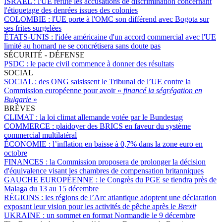
ISRAËL :
l'UE réfute les accusations de discrimination concernant
l'étiquetage des denrées issues des colonies
COLOMBIE :
l'UE porte à l'OMC son différend avec Bogota sur
ses frites surgelées
ÉTATS-UNIS :
l'idée américaine d'un accord commercial avec l'UE
limité au homard ne se concrétisera sans doute pas
SÉCURITÉ - DÉFENSE
PSDC :
le pacte civil commence à donner des résultats
SOCIAL
SOCIAL :
des ONG saisissent le Tribunal de l’UE contre la
Commission européenne pour avoir «
financé la ségrégation en
Bulgarie
»
BRÈVES
CLIMAT :
la loi climat allemande votée par le Bundestag
COMMERCE :
plaidoyer des BRICS en faveur du système
commercial multilatéral
ÉCONOMIE :
l’inflation en baisse à 0,7% dans la zone euro en
octobre
FINANCES :
la Commission proposera de prolonger la décision
d'équivalence visant les chambres de compensation britanniques
GAUCHE EUROPÉENNE :
le Congrès du PGE se tiendra près de
Malaga du 13 au 15 décembre
RÉGIONS :
les régions de l’Arc atlantique adoptent une déclaration
exposant leur vision pour les activités de pêche après le
Brexit
UKRAINE :
un sommet en format Normandie le 9 décembre