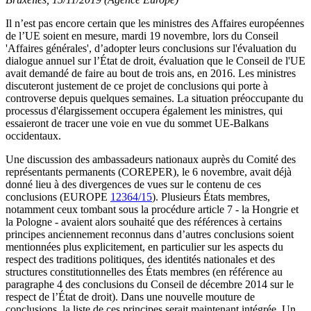
Il n’est pas encore certain que les ministres des Affaires européennes
de l’UE soient en mesure, mardi 19 novembre, lors du Conseil
'Affaires générales', d’adopter leurs conclusions sur l'évaluation du
dialogue annuel sur l’État de droit, évaluation que le Conseil de l'UE
avait demandé de faire au bout de trois ans, en 2016. Les ministres
discuteront justement de ce projet de conclusions qui porte à
controverse depuis quelques semaines. La situation préoccupante du
processus d'élargissement occupera également les ministres, qui
essaieront de tracer une voie en vue du sommet UE-Balkans
occidentaux.
Une discussion des ambassadeurs nationaux auprès du Comité des
représentants permanents (COREPER), le 6 novembre, avait déjà
donné lieu à des divergences de vues sur le contenu de ces
conclusions (EUROPE
12364/15
). Plusieurs États membres,
notamment ceux tombant sous la procédure article 7 - la Hongrie et
la Pologne - avaient alors souhaité que des références à certains
principes anciennement reconnus dans d’autres conclusions soient
mentionnées plus explicitement, en particulier sur les aspects du
respect des traditions politiques, des identités nationales et des
structures constitutionnelles des États membres (en référence au
paragraphe 4 des conclusions du Conseil de décembre 2014 sur le
respect de l’État de droit). Dans une nouvelle mouture de
conclusions, la liste de ces principes serait maintenant intégrée. Un