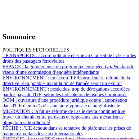
Sommaire
POLITIQUES SECTORIELLES
TRANSPORTS :
accord politique en vue au Conseil de l'UE sur les
droits des passagers ferroviaires
ESPACE :
la gouvernance du programme européen
Galileo
dans le
viseur d’une commission d’enquête indépendante
ENVIRONNEMENT :
un accord PE/Conseil sur la refonte de la
directive 'Eau potable' avant la fin de l'année serait un exploit
ENVIRONNEMENT :
pesticides, trop de dérogations accordées
par les pays de l'UE, selon les indicateurs de risques harmonisés
OGM :
ouverture d'une procédure juridique contre l'autorisation
dans l'UE d'un maïs résistant au glyphosate et au glufosinate
MIGRATION :
la future réforme de l'asile devra continuer à se
frayer un chemin entre partisans et opposants aux mécanismes
obligatoires de solidarité
PÊCHE :
l’UE échoue dans sa tentative de plafonner les prises de
maquereaux dans les eaux internationales