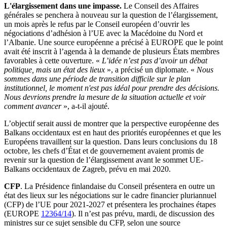
L'élargissement dans une impasse.
Le Conseil des Affaires
générales se penchera à nouveau sur la question de l’élargissement,
un mois après le refus par le Conseil européen d’ouvrir les
négociations d’adhésion à l’UE avec la Macédoine du Nord et
l’Albanie. Une source européenne a précisé à EUROPE que le point
avait été inscrit à l’agenda à la demande de plusieurs États membres
favorables à cette ouverture. «
L’idée n’est pas d’avoir un débat
politique, mais un état des lieux
», a précisé un diplomate. «
Nous
sommes dans une période de transition difficile sur le plan
institutionnel, le moment n'est pas idéal pour prendre des décisions.
Nous devrions prendre la mesure de la situation actuelle et voir
comment avancer
», a-t-il ajouté.
L’objectif serait aussi de montrer que la perspective européenne des
Balkans occidentaux est en haut des priorités européennes et que les
Européens travaillent sur la question. Dans leurs conclusions du 18
octobre, les chefs d’État et de gouvernement avaient promis de
revenir sur la question de l’élargissement avant le sommet UE-
Balkans occidentaux de Zagreb, prévu en mai 2020.
CFP
. La Présidence finlandaise du Conseil présentera en outre un
état des lieux sur les négociations sur le cadre financier pluriannuel
(CFP) de l’UE pour 2021-2027 et présentera les prochaines étapes
(EUROPE
12364/14
). Il n’est pas prévu, mardi, de discussion des
ministres sur ce sujet sensible du CFP, selon une source