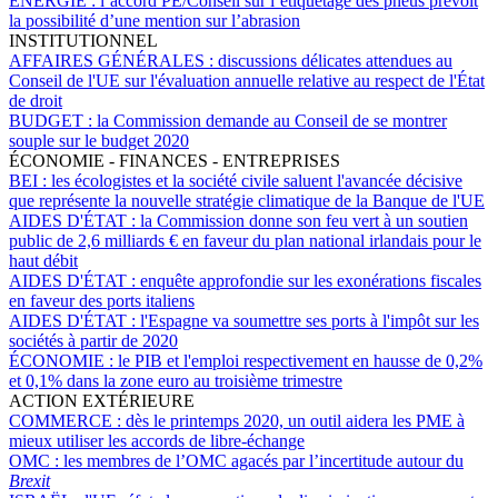
ÉNERGIE :
l’accord PE/Conseil sur l’étiquetage des pneus prévoit
la possibilité d’une mention sur l’abrasion
INSTITUTIONNEL
AFFAIRES GÉNÉRALES :
discussions délicates attendues au
Conseil de l'UE sur l'évaluation annuelle relative au respect de l'État
de droit
BUDGET :
la Commission demande au Conseil de se montrer
souple sur le budget 2020
ÉCONOMIE - FINANCES - ENTREPRISES
BEI :
les écologistes et la société civile saluent l'avancée décisive
que représente la nouvelle stratégie climatique de la Banque de l'UE
AIDES D'ÉTAT :
la Commission donne son feu vert à un soutien
public de 2,6 milliards € en faveur du plan national irlandais pour le
haut débit
AIDES D'ÉTAT :
enquête approfondie sur les exonérations fiscales
en faveur des ports italiens
AIDES D'ÉTAT :
l'Espagne va soumettre ses ports à l'impôt sur les
sociétés à partir de 2020
ÉCONOMIE :
le PIB et l'emploi respectivement en hausse de 0,2%
et 0,1% dans la zone euro au troisième trimestre
ACTION EXTÉRIEURE
COMMERCE :
dès le printemps 2020, un outil aidera les PME à
mieux utiliser les accords de libre-échange
OMC :
les membres de l’OMC agacés par l’incertitude autour du
Brexit