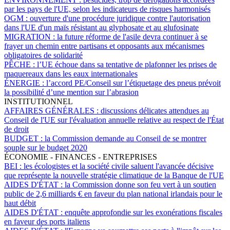
par les pays de l'UE, selon les indicateurs de risques harmonisés
OGM :
ouverture d'une procédure juridique contre l'autorisation
dans l'UE d'un maïs résistant au glyphosate et au glufosinate
MIGRATION :
la future réforme de l'asile devra continuer à se
frayer un chemin entre partisans et opposants aux mécanismes
obligatoires de solidarité
PÊCHE :
l’UE échoue dans sa tentative de plafonner les prises de
maquereaux dans les eaux internationales
ÉNERGIE :
l’accord PE/Conseil sur l’étiquetage des pneus prévoit
la possibilité d’une mention sur l’abrasion
INSTITUTIONNEL
AFFAIRES GÉNÉRALES :
discussions délicates attendues au
Conseil de l'UE sur l'évaluation annuelle relative au respect de l'État
de droit
BUDGET :
la Commission demande au Conseil de se montrer
souple sur le budget 2020
ÉCONOMIE - FINANCES - ENTREPRISES
BEI :
les écologistes et la société civile saluent l'avancée décisive
que représente la nouvelle stratégie climatique de la Banque de l'UE
AIDES D'ÉTAT :
la Commission donne son feu vert à un soutien
public de 2,6 milliards € en faveur du plan national irlandais pour le
haut débit
AIDES D'ÉTAT :
enquête approfondie sur les exonérations fiscales
en faveur des ports italiens