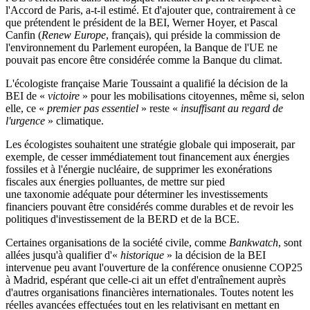
l'Accord de Paris, a-t-il estimé. Et d'ajouter que, contrairement à ce
que prétendent le président de la BEI, Werner Hoyer, et Pascal
Canfin (
Renew Europe
, français), qui préside la commission de
l'environnement du Parlement européen, la Banque de l'UE ne
pouvait pas encore être considérée comme la Banque du climat.
L'écologiste française Marie Toussaint a qualifié la décision de la
BEI de «
victoire
» pour les mobilisations citoyennes, même si, selon
elle, ce «
premier pas essentiel
» reste «
insuffisant au regard de
l'urgence
» climatique.
Les écologistes souhaitent une stratégie globale qui imposerait, par
exemple, de cesser immédiatement tout financement aux énergies
fossiles et à l'énergie nucléaire, de supprimer les exonérations
fiscales aux énergies polluantes, de mettre sur pied
une taxonomie adéquate pour déterminer les investissements
financiers pouvant être considérés comme durables et de revoir les
politiques d'investissement de la BERD et de la BCE.
Certaines organisations de la société civile, comme
Bankwatch
, sont
allées jusqu'à qualifier d'«
historique
» la décision de la BEI
intervenue peu avant l'ouverture de la conférence onusienne COP25
à Madrid, espérant que celle-ci ait un effet d'entraînement auprès
d'autres organisations financières internationales. Toutes notent les
réelles avancées effectuées tout en les relativisant en mettant en