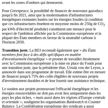
avant les zones d'ombres qui demeurent.
Pour
Greenpeace
, la possibilité de financer de nouveaux gazoducs
jusqu'à fin 2021, ainsi que la modernisation d'infrastructures
énergétiques existantes basées sur les énergies fossiles (à condition
que ces infrastructures émettent en moyenne moins de 250g de CO
2
par kWh d'électricité produite) constituent une menace pour le
respect de l'ambition affichée par la Commission européenne et la
plupart des États membres en faveur de la neutralité carbone à
l'horizon 2050.
Transition juste.
La BEI reconnaît également que «
dix États
membres font face à des défis spécifiques en matière
d'investissement énergétique
» et promet de travailler étroitement
avec la Commission européenne à la mise en place du Fonds pour
une transition juste, que la présidente élue, Ursula von der Leyen, a
annoncée dans son programme de travail. Elle estime être en mesure
de financer jusqu'à 75% des coûts éligibles de nouveaux projets
d'investissement durables et de leur fournir une assistance technique.
Le soutien aux projets promouvant l'efficacité énergétique et les
énergies renouvelables ne doit pas avoir lieu uniquement dans les
pays les plus riches, «
mais aussi dans les régions d'Europe centrale
et orientale
», soulignent les organisations
Bankwatch
et
Counter
Balance
. La Confédération européenne des syndicats a aussi