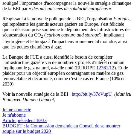
souligné l'importance d'accompagner la nouvelle stratégie climatique
de la BEI par «
des mécanismes de solidarité européens
».
Réagissant à la nouvelle politique de la BEI, l'organisation
Eurogas
,
qui représente les grands acteurs gaziers en Europe, s'est félicitée
que la décision prise soutienne le déploiement des infrastructures de
séquestration du CO
('
carbon capture and storage
'), impliquant
2
l'hydrogène et le biogaz à l'impact environnemental moindre, ainsi
que les petites chaudières à gaz.
La Banque de l'UE a aussi identifié le besoin de compléter
l'infrastructure gazière via de nombreux projets d'intérêt commun
impliquant le gaz naturel, a-t-elle noté (EUROPE
12361/12
). Et de
plaider pour un objectif européen contraignant en matière de gaz
renouvelable et décarboné, comme c'est le cas en France (10% en
2030).
Voir la nouvelle stratégie de la BEI :
http://bit.ly/37cVupU
(Mathieu
Bion avec Damien Genicot)
Je me connecte
Je m'abonne
Article précédent
10
/33
BUDGET :
la Commission demande au Conseil de se montrer
souple sur le budget 2020