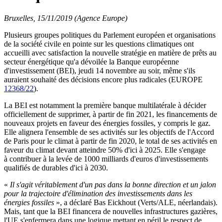
Bruxelles, 15/11/2019 (Agence Europe)
Plusieurs groupes politiques du Parlement européen et organisations
de la société civile en pointe sur les questions climatiques ont
accueilli avec satisfaction la nouvelle stratégie en matière de prêts au
secteur énergétique qu'a dévoilée la Banque européenne
d'investissement (BEI), jeudi 14 novembre au soir, même s'ils
auraient souhaité des décisions encore plus radicales (EUROPE
12368/22
).
La BEI est notamment la première banque multilatérale à décider
officiellement de supprimer, à partir de fin 2021, les financements de
nouveaux projets en faveur des énergies fossiles, y compris le gaz.
Elle alignera l'ensemble de ses activités sur les objectifs de l'Accord
de Paris pour le climat à partir de fin 2020, le total de ses activités en
faveur du climat devant atteindre 50% d'ici à 2025. Elle s'engage
à contribuer à la levée de 1000 milliards d'euros d'investissements
qualifiés de durables d'ici à 2030.
«
Il s'agit véritablement d'un pas dans la bonne direction et un jalon
pour la trajectoire d'élimination des investissements dans les
énergies fossiles
», a déclaré Bas Eickhout (Verts/ALE, néerlandais).
Mais, tant que la BEI financera de nouvelles infrastructures gazières,
l'UE s'enfermera dans une logique mettant en péril le respect de