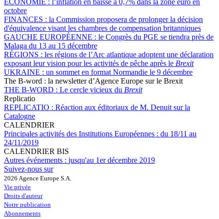
ÉCONOMIE :
l’inflation en baisse à 0,7% dans la zone euro en
octobre
FINANCES :
la Commission proposera de prolonger la décision
d'équivalence visant les chambres de compensation britanniques
GAUCHE EUROPÉENNE :
le Congrès du PGE se tiendra près de
Malaga du 13 au 15 décembre
RÉGIONS :
les régions de l’Arc atlantique adoptent une déclaration
exposant leur vision pour les activités de pêche après le
Brexit
UKRAINE :
un sommet en format Normandie le 9 décembre
The B-word : la newsletter d’Agence Europe sur le Brexit
THE B-WORD :
Le cercle vicieux du
Brexit
Replicatio
REPLICATIO :
Réaction aux éditoriaux de M. Denuit sur la
Catalogne
CALENDRIER
Principales activités des Institutions Européennes :
du 18/11 au
24/11/2019
CALENDRIER BIS
Autres événements :
jusqu'au 1er décembre 2019
Suivez-nous sur
2026 Agence Europe S.A.
Vie privée
Droits d'auteur
Notre publication
Abonnements