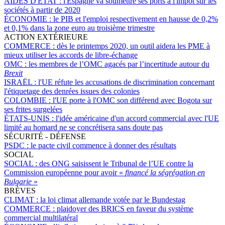
AIDES D'ÉTAT :
l'Espagne va soumettre ses ports à l'impôt sur les
sociétés à partir de 2020
ÉCONOMIE :
le PIB et l'emploi respectivement en hausse de 0,2%
et 0,1% dans la zone euro au troisième trimestre
ACTION EXTÉRIEURE
COMMERCE :
dès le printemps 2020, un outil aidera les PME à
mieux utiliser les accords de libre-échange
OMC :
les membres de l’OMC agacés par l’incertitude autour du
Brexit
ISRAËL :
l'UE réfute les accusations de discrimination concernant
l'étiquetage des denrées issues des colonies
COLOMBIE :
l'UE porte à l'OMC son différend avec Bogota sur
ses frites surgelées
ÉTATS-UNIS :
l'idée américaine d'un accord commercial avec l'UE
limité au homard ne se concrétisera sans doute pas
SÉCURITÉ - DÉFENSE
PSDC :
le pacte civil commence à donner des résultats
SOCIAL
SOCIAL :
des ONG saisissent le Tribunal de l’UE contre la
Commission européenne pour avoir «
financé la ségrégation en
Bulgarie
»
BRÈVES
CLIMAT :
la loi climat allemande votée par le Bundestag
COMMERCE :
plaidoyer des BRICS en faveur du système
commercial multilatéral