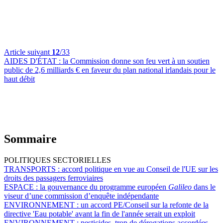
Article suivant
12
/33
AIDES D'ÉTAT :
la Commission donne son feu vert à un soutien
public de 2,6 milliards € en faveur du plan national irlandais pour le
haut débit
Sommaire
POLITIQUES SECTORIELLES
TRANSPORTS :
accord politique en vue au Conseil de l'UE sur les
droits des passagers ferroviaires
ESPACE :
la gouvernance du programme européen
Galileo
dans le
viseur d’une commission d’enquête indépendante
ENVIRONNEMENT :
un accord PE/Conseil sur la refonte de la
directive 'Eau potable' avant la fin de l'année serait un exploit
ENVIRONNEMENT :
pesticides, trop de dérogations accordées