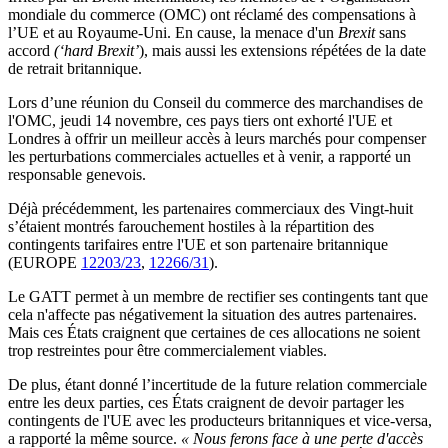
mondiale du commerce (OMC) ont réclamé des compensations à
l’UE et au Royaume-Uni. En cause, la menace d'un
Brexit
sans
accord
(‘hard Brexit’
), mais aussi les extensions répétées de la date
de retrait britannique.
Lors d’une réunion du Conseil du commerce des marchandises de
l'OMC, jeudi 14 novembre, ces pays tiers ont exhorté l'UE et
Londres à offrir un meilleur accès à leurs marchés pour compenser
les perturbations commerciales actuelles et à venir, a rapporté un
responsable genevois.
Déjà précédemment, les partenaires commerciaux des Vingt-huit
s’étaient montrés farouchement hostiles à la répartition des
contingents tarifaires entre l'UE et son partenaire britannique
(EUROPE
12203/23
,
12266/31
).
Le GATT permet à un membre de rectifier ses contingents tant que
cela n'affecte pas négativement la situation des autres partenaires.
Mais ces États craignent que certaines de ces allocations ne soient
trop restreintes pour être commercialement viables.
De plus, étant donné l’incertitude de la future relation commerciale
entre les deux parties, ces États craignent de devoir partager les
contingents de l'UE avec les producteurs britanniques et vice-versa,
a rapporté la même source.
« Nous ferons face à une perte d'accès