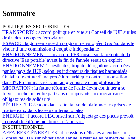
Sommaire
POLITIQUES SECTORIELLES
TRANSPORTS :
accord politique en vue au Conseil de l'UE sur les
droits des passagers ferroviaires
ESPACE :
la gouvernance du programme européen
Galileo
dans le
viseur d’une commission d’enquête indépendante
ENVIRONNEMENT :
un accord PE/Conseil sur la refonte de la
directive 'Eau potable' avant la fin de l'année serait un exploit
ENVIRONNEMENT :
pesticides, trop de dérogations accordées
par les pays de l'UE, selon les indicateurs de risques harmonisés
OGM :
ouverture d'une procédure juridique contre l'autorisation
dans l'UE d'un maïs résistant au glyphosate et au glufosinate
MIGRATION :
la future réforme de l'asile devra continuer à se
frayer un chemin entre partisans et opposants aux mécanismes
obligatoires de solidarité
PÊCHE :
l’UE échoue dans sa tentative de plafonner les prises de
maquereaux dans les eaux internationales
ÉNERGIE :
l’accord PE/Conseil sur l’étiquetage des pneus prévoit
la possibilité d’une mention sur l’abrasion
INSTITUTIONNEL
AFFAIRES GÉNÉRALES :
discussions délicates attendues au
Conseil de l'UE sur l'évaluation annuelle relative au respect de l'État