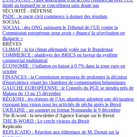
limité au homard ne se concrétisera sans doute pas
SÉCURITÉ - DÉFENSE
PSDC :
le pacte civil commence à donner des résultats
SOCIAL
SOCIAL :
des ONG saisissent le Tribunal de l’UE contre la
Commission européenne pour avoir «
financé la ségrégation en
Bulgarie
»
BRÈVES
CLIMAT :
la loi climat allemande votée par le Bundestag
COMMERCE :
plaidoyer des BRICS en faveur du système
commercial multilatéral
ÉCONOMIE :
l’inflation en baisse à 0,7% dans la zone euro en
octobre
FINANCES :
la Commission proposera de prolonger la décision
d'équivalence visant les chambres de compensation britanniques
GAUCHE EUROPÉENNE :
le Congrès du PGE se tiendra près de
Malaga du 13 au 15 décembre
RÉGIONS :
les régions de l’Arc atlantique adoptent une déclaration
exposant leur vision pour les activités de pêche après le
Brexit
UKRAINE :
un sommet en format Normandie le 9 décembre
The B-word : la newsletter d’Agence Europe sur le Brexit
THE B-WORD :
Le cercle vicieux du
Brexit
Replicatio
REPLICATIO :
Réaction aux éditoriaux de M. Denuit sur la