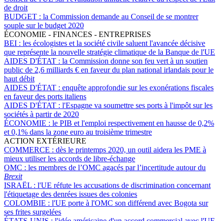
de droit
BUDGET :
la Commission demande au Conseil de se montrer
souple sur le budget 2020
ÉCONOMIE - FINANCES - ENTREPRISES
BEI :
les écologistes et la société civile saluent l'avancée décisive
que représente la nouvelle stratégie climatique de la Banque de l'UE
AIDES D'ÉTAT :
la Commission donne son feu vert à un soutien
public de 2,6 milliards € en faveur du plan national irlandais pour le
haut débit
AIDES D'ÉTAT :
enquête approfondie sur les exonérations fiscales
en faveur des ports italiens
AIDES D'ÉTAT :
l'Espagne va soumettre ses ports à l'impôt sur les
sociétés à partir de 2020
ÉCONOMIE :
le PIB et l'emploi respectivement en hausse de 0,2%
et 0,1% dans la zone euro au troisième trimestre
ACTION EXTÉRIEURE
COMMERCE :
dès le printemps 2020, un outil aidera les PME à
mieux utiliser les accords de libre-échange
OMC :
les membres de l’OMC agacés par l’incertitude autour du
Brexit
ISRAËL :
l'UE réfute les accusations de discrimination concernant
l'étiquetage des denrées issues des colonies
COLOMBIE :
l'UE porte à l'OMC son différend avec Bogota sur
ses frites surgelées
ÉTATS-UNIS :
l'idée américaine d'un accord commercial avec l'UE