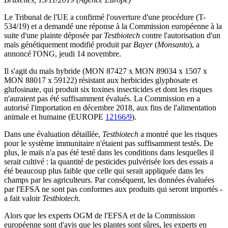
Le Tribunal de l'UE a confirmé l'ouverture d'une procédure (T-
534/19) et a demandé une réponse à la Commission européenne à la
suite d'une plainte déposée par
Testbiotech
contre l'autorisation d'un
maïs génétiquement modifié produit par
Bayer
(
Monsanto
), a
annoncé l'ONG, jeudi 14 novembre.
Il s'agit du maïs hybride (MON 87427 x MON 89034 x 1507 x
MON 88017 x 59122) résistant aux herbicides glyphosate et
glufosinate, qui produit six toxines insecticides et dont les risques
n'auraient pas été suffisamment évalués. La Commission en a
autorisé l'importation en décembre 2018, aux fins de l'alimentation
animale et humaine (EUROPE
12166/9
).
Dans une évaluation détaillée,
Testbiotech
a montré que les risques
pour le système immunitaire n'étaient pas suffisamment testés. De
plus, le maïs n'a pas été testé dans les conditions dans lesquelles il
serait cultivé : la quantité de pesticides pulvérisée lors des essais a
été beaucoup plus faible que celle qui serait appliquée dans les
champs par les agriculteurs. Par conséquent, les données évaluées
par l'EFSA ne sont pas conformes aux produits qui seront importés -
a fait valoir
Testbiotech.
Alors que les experts OGM de l'EFSA et de la Commission
européenne sont d'avis que les plantes sont sûres, les experts en