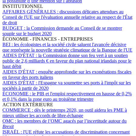
la possibilité d’une mention sur l’abrasion
INSTITUTIONNEL
AFFAIRES GÉNÉRALES :
discussions délicates attendues au
Conseil de l'UE sur l'évaluation annuelle relative au respect de l'État
de droit
BUDGET :
la Commission demande au Conseil de se montrer
souple sur le budget 2020
ÉCONOMIE - FINANCES - ENTREPRISES
BEI :
les écologistes et la société civile saluent l'avancée décisive
que représente la nouvelle stratégie climatique de la Banque de l'UE
AIDES D'ÉTAT :
la Commission donne son feu vert à un soutien
public de 2,6 milliards € en faveur du plan national irlandais pour le
haut débit
AIDES D'ÉTAT :
enquête approfondie sur les exonérations fiscales
en faveur des ports italiens
AIDES D'ÉTAT :
l'Espagne va soumettre ses ports à l'impôt sur les
sociétés à partir de 2020
ÉCONOMIE :
le PIB et l'emploi respectivement en hausse de 0,2%
et 0,1% dans la zone euro au troisième trimestre
ACTION EXTÉRIEURE
COMMERCE :
dès le printemps 2020, un outil aidera les PME à
mieux utiliser les accords de libre-échange
OMC :
les membres de l’OMC agacés par l’incertitude autour du
Brexit
ISRAËL :
l'UE réfute les accusations de discrimination concernant