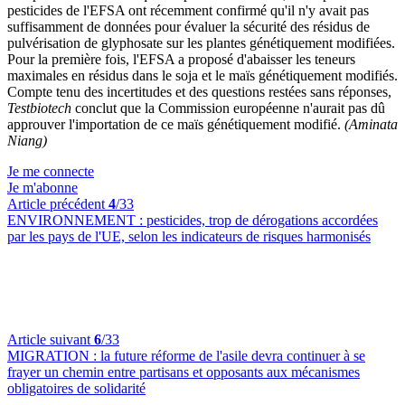
pesticides de l'EFSA ont récemment confirmé qu'il n'y avait pas
suffisamment de données pour évaluer la sécurité des résidus de
pulvérisation de glyphosate sur les plantes génétiquement modifiées.
Pour la première fois, l'EFSA a proposé d'abaisser les teneurs
maximales en résidus dans le soja et le maïs génétiquement modifiés.
Compte tenu des incertitudes et des questions restées sans réponses,
Testbiotech
conclut que la Commission européenne n'aurait pas dû
approuver l'importation de ce maïs génétiquement modifié.
(Aminata
Niang)
Je me connecte
Je m'abonne
Article précédent
4
/33
ENVIRONNEMENT :
pesticides, trop de dérogations accordées
par les pays de l'UE, selon les indicateurs de risques harmonisés
Article suivant
6
/33
MIGRATION :
la future réforme de l'asile devra continuer à se
frayer un chemin entre partisans et opposants aux mécanismes
obligatoires de solidarité