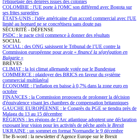
l'étiquetage des denrées issues des colonies
COLOMBIE :
l'UE porte à l'OMC son différend avec Bogota sur
ses frites surgelées
ÉTATS-UNIS :
l'idée américaine d'un accord commercial avec l'UE
limité au homard ne se concrétisera sans doute pas
SÉCURITÉ - DÉFENSE
PSDC :
le pacte civil commence à donner des résultats
SOCIAL
SOCIAL :
des ONG saisissent le Tribunal de l’UE contre la
Commission européenne pour avoir «
financé la ségrégation en
Bulgarie
»
BRÈVES
CLIMAT :
la loi climat allemande votée par le Bundestag
COMMERCE :
plaidoyer des BRICS en faveur du système
commercial multilatéral
ÉCONOMIE :
l’inflation en baisse à 0,7% dans la zone euro en
octobre
FINANCES :
la Commission proposera de prolonger la décision
d'équivalence visant les chambres de compensation britanniques
GAUCHE EUROPÉENNE :
le Congrès du PGE se tiendra près de
Malaga du 13 au 15 décembre
RÉGIONS :
les régions de l’Arc atlantique adoptent une déclaration
exposant leur vision pour les activités de pêche après le
Brexit
UKRAINE :
un sommet en format Normandie le 9 décembre
The B-word : la newsletter d’Agence Europe sur le Brexit