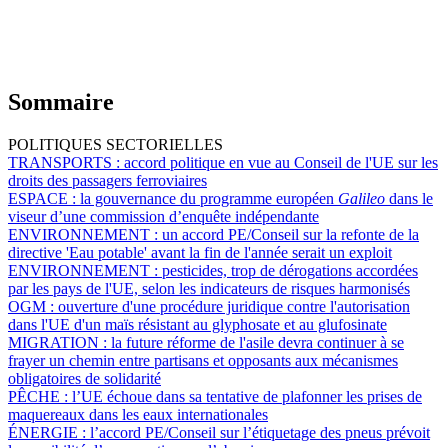
Sommaire
POLITIQUES SECTORIELLES
TRANSPORTS :
accord politique en vue au Conseil de l'UE sur les
droits des passagers ferroviaires
ESPACE :
la gouvernance du programme européen
Galileo
dans le
viseur d’une commission d’enquête indépendante
ENVIRONNEMENT :
un accord PE/Conseil sur la refonte de la
directive 'Eau potable' avant la fin de l'année serait un exploit
ENVIRONNEMENT :
pesticides, trop de dérogations accordées
par les pays de l'UE, selon les indicateurs de risques harmonisés
OGM :
ouverture d'une procédure juridique contre l'autorisation
dans l'UE d'un maïs résistant au glyphosate et au glufosinate
MIGRATION :
la future réforme de l'asile devra continuer à se
frayer un chemin entre partisans et opposants aux mécanismes
obligatoires de solidarité
PÊCHE :
l’UE échoue dans sa tentative de plafonner les prises de
maquereaux dans les eaux internationales
ÉNERGIE :
l’accord PE/Conseil sur l’étiquetage des pneus prévoit