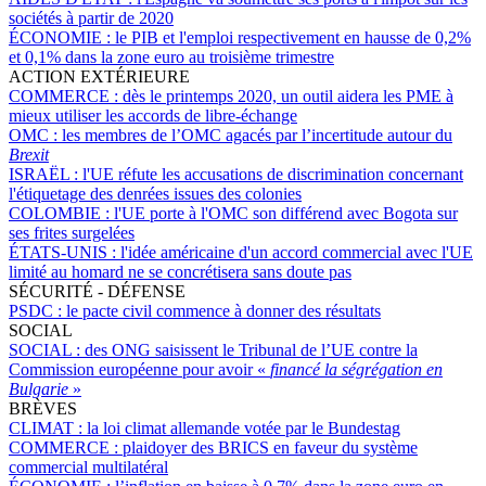
sociétés à partir de 2020
ÉCONOMIE :
le PIB et l'emploi respectivement en hausse de 0,2%
et 0,1% dans la zone euro au troisième trimestre
ACTION EXTÉRIEURE
COMMERCE :
dès le printemps 2020, un outil aidera les PME à
mieux utiliser les accords de libre-échange
OMC :
les membres de l’OMC agacés par l’incertitude autour du
Brexit
ISRAËL :
l'UE réfute les accusations de discrimination concernant
l'étiquetage des denrées issues des colonies
COLOMBIE :
l'UE porte à l'OMC son différend avec Bogota sur
ses frites surgelées
ÉTATS-UNIS :
l'idée américaine d'un accord commercial avec l'UE
limité au homard ne se concrétisera sans doute pas
SÉCURITÉ - DÉFENSE
PSDC :
le pacte civil commence à donner des résultats
SOCIAL
SOCIAL :
des ONG saisissent le Tribunal de l’UE contre la
Commission européenne pour avoir «
financé la ségrégation en
Bulgarie
»
BRÈVES
CLIMAT :
la loi climat allemande votée par le Bundestag
COMMERCE :
plaidoyer des BRICS en faveur du système
commercial multilatéral