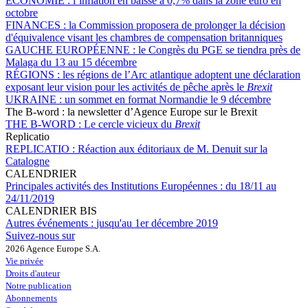
ÉCONOMIE :
l’inflation en baisse à 0,7% dans la zone euro en
octobre
FINANCES :
la Commission proposera de prolonger la décision
d'équivalence visant les chambres de compensation britanniques
GAUCHE EUROPÉENNE :
le Congrès du PGE se tiendra près de
Malaga du 13 au 15 décembre
RÉGIONS :
les régions de l’Arc atlantique adoptent une déclaration
exposant leur vision pour les activités de pêche après le
Brexit
UKRAINE :
un sommet en format Normandie le 9 décembre
The B-word : la newsletter d’Agence Europe sur le Brexit
THE B-WORD :
Le cercle vicieux du
Brexit
Replicatio
REPLICATIO :
Réaction aux éditoriaux de M. Denuit sur la
Catalogne
CALENDRIER
Principales activités des Institutions Européennes :
du 18/11 au
24/11/2019
CALENDRIER BIS
Autres événements :
jusqu'au 1er décembre 2019
Suivez-nous sur
2026 Agence Europe S.A.
Vie privée
Droits d'auteur
Notre publication
Abonnements