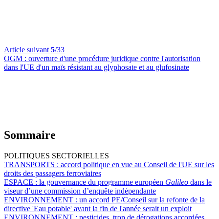
Article suivant
5
/33
OGM :
ouverture d'une procédure juridique contre l'autorisation
dans l'UE d'un maïs résistant au glyphosate et au glufosinate
Sommaire
POLITIQUES SECTORIELLES
TRANSPORTS :
accord politique en vue au Conseil de l'UE sur les
droits des passagers ferroviaires
ESPACE :
la gouvernance du programme européen
Galileo
dans le
viseur d’une commission d’enquête indépendante
ENVIRONNEMENT :
un accord PE/Conseil sur la refonte de la
directive 'Eau potable' avant la fin de l'année serait un exploit
ENVIRONNEMENT :
pesticides, trop de dérogations accordées