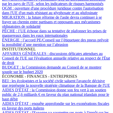
par les pays de l'UE, selon les indicateurs de risques harmonisés
OGM :
ouverture d'une procédure juridique contre l'autorisation
dans l'UE d'un maïs résistant au glyphosate et au glufosinate
MIGRATION :
la future réforme de l'asile devra continuer à se
frayer un chemin entre partisans et opposants aux mécanismes
obligatoires de solidarité
PÊCHE :
l’UE échoue dans sa tentative de plafonner les prises de
maquereaux dans les eaux internationales
ÉNERGIE :
l’accord PE/Conseil sur l’étiquetage des pneus prévoit
la possibilité d’une mention sur l’abrasion
INSTITUTIONNEL
AFFAIRES GÉNÉRALES :
discussions délicates attendues au
Conseil de l'UE sur l'évaluation annuelle relative au respect de l'État
de droit
BUDGET :
la Commission demande au Conseil de se montrer
souple sur le budget 2020
ÉCONOMIE - FINANCES - ENTREPRISES
BEI :
les écologistes et la société civile saluent l'avancée décisive
que représente la nouvelle stratégie climatique de la Banque de l'UE
AIDES D'ÉTAT :
la Commission donne son feu vert à un soutien
public de 2,6 milliards € en faveur du plan national irlandais pour le
haut débit
AIDES D'ÉTAT :
enquête approfondie sur les exonérations fiscales
en faveur des ports italiens
AIDES D'ÉTAT :
l'Espagne va soumettre ses ports à l'impôt sur les