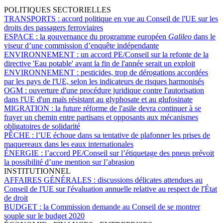
POLITIQUES SECTORIELLES
TRANSPORTS :
accord politique en vue au Conseil de l'UE sur les
droits des passagers ferroviaires
ESPACE :
la gouvernance du programme européen
Galileo
dans le
viseur d’une commission d’enquête indépendante
ENVIRONNEMENT :
un accord PE/Conseil sur la refonte de la
directive 'Eau potable' avant la fin de l'année serait un exploit
ENVIRONNEMENT :
pesticides, trop de dérogations accordées
par les pays de l'UE, selon les indicateurs de risques harmonisés
OGM :
ouverture d'une procédure juridique contre l'autorisation
dans l'UE d'un maïs résistant au glyphosate et au glufosinate
MIGRATION :
la future réforme de l'asile devra continuer à se
frayer un chemin entre partisans et opposants aux mécanismes
obligatoires de solidarité
PÊCHE :
l’UE échoue dans sa tentative de plafonner les prises de
maquereaux dans les eaux internationales
ÉNERGIE :
l’accord PE/Conseil sur l’étiquetage des pneus prévoit
la possibilité d’une mention sur l’abrasion
INSTITUTIONNEL
AFFAIRES GÉNÉRALES :
discussions délicates attendues au
Conseil de l'UE sur l'évaluation annuelle relative au respect de l'État
de droit
BUDGET :
la Commission demande au Conseil de se montrer
souple sur le budget 2020