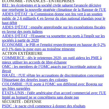
ÉCONOMIE - FINANCES - ENTREPRISES
BEI :
les écologistes et la société civile saluent l'avancée décisive
que représente la nouvelle stratégie climatique de la Banque de l'UE
AIDES D'ÉTAT :
la Commission donne son feu vert à un soutien
public de 2,6 milliards € en faveur du plan national irlandais pour le
haut débit
AIDES D'ÉTAT :
enquête approfondie sur les exonérations fiscales
en faveur des ports italiens
AIDES D'ÉTAT :
l'Espagne va soumettre ses ports à l'impôt sur les
sociétés à partir de 2020
ÉCONOMIE :
le PIB et l'emploi respectivement en hausse de 0,2%
et 0,1% dans la zone euro au troisième trimestre
ACTION EXTÉRIEURE
COMMERCE :
dès le printemps 2020, un outil aidera les PME à
mieux utiliser les accords de libre-échange
OMC :
les membres de l’OMC agacés par l’incertitude autour du
Brexit
ISRAËL :
l'UE réfute les accusations de discrimination concernant
l'étiquetage des denrées issues des colonies
COLOMBIE :
l'UE porte à l'OMC son différend avec Bogota sur
ses frites surgelées
ÉTATS-UNIS :
l'idée américaine d'un accord commercial avec l'UE
limité au homard ne se concrétisera sans doute pas
SÉCURITÉ - DÉFENSE
PSDC :
le pacte civil commence à donner des résultats