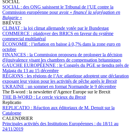
SOCIAL
SOCIAL :
des ONG saisissent le Tribunal de l’UE contre la
Commission européenne pour avoir «
financé la ségrégation en
Bulgarie
»
BRÈVES
CLIMAT :
la loi climat allemande votée par le Bundestag
COMMERCE :
plaidoyer des BRICS en faveur du système
commercial multilatéral
ÉCONOMIE :
l’inflation en baisse à 0,7% dans la zone euro en
octobre
FINANCES :
la Commission proposera de prolonger la décision
d'équivalence visant les chambres de compensation britanniques
GAUCHE EUROPÉENNE :
le Congrès du PGE se tiendra près de
Malaga du 13 au 15 décembre
RÉGIONS :
les régions de l’Arc atlantique adoptent une déclaration
exposant leur vision pour les activités de pêche après le
Brexit
UKRAINE :
un sommet en format Normandie le 9 décembre
The B-word : la newsletter d’Agence Europe sur le Brexit
THE B-WORD :
Le cercle vicieux du
Brexit
Replicatio
REPLICATIO :
Réaction aux éditoriaux de M. Denuit sur la
Catalogne
CALENDRIER
Principales activités des Institutions Européennes :
du 18/11 au
24/11/2019