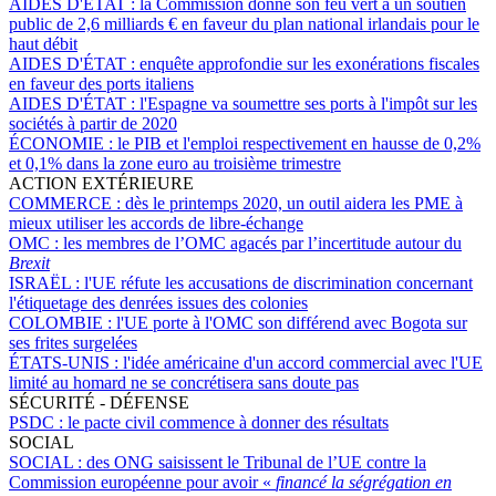
AIDES D'ÉTAT :
la Commission donne son feu vert à un soutien
public de 2,6 milliards € en faveur du plan national irlandais pour le
haut débit
AIDES D'ÉTAT :
enquête approfondie sur les exonérations fiscales
en faveur des ports italiens
AIDES D'ÉTAT :
l'Espagne va soumettre ses ports à l'impôt sur les
sociétés à partir de 2020
ÉCONOMIE :
le PIB et l'emploi respectivement en hausse de 0,2%
et 0,1% dans la zone euro au troisième trimestre
ACTION EXTÉRIEURE
COMMERCE :
dès le printemps 2020, un outil aidera les PME à
mieux utiliser les accords de libre-échange
OMC :
les membres de l’OMC agacés par l’incertitude autour du
Brexit
ISRAËL :
l'UE réfute les accusations de discrimination concernant
l'étiquetage des denrées issues des colonies
COLOMBIE :
l'UE porte à l'OMC son différend avec Bogota sur
ses frites surgelées
ÉTATS-UNIS :
l'idée américaine d'un accord commercial avec l'UE
limité au homard ne se concrétisera sans doute pas
SÉCURITÉ - DÉFENSE
PSDC :
le pacte civil commence à donner des résultats
SOCIAL
SOCIAL :
des ONG saisissent le Tribunal de l’UE contre la
Commission européenne pour avoir «
financé la ségrégation en