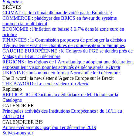
Bulgarie
»
BRÈVES
CLIMAT :
la loi climat allemande votée par le Bundestag
COMMERCE :
plaidoyer des BRICS en faveur du système
commercial multilatéral
ÉCONOMIE :
l’inflation en baisse à 0,7% dans la zone euro en
octobre
FINANCES :
la Commission proposera de prolonger la décision
d'équivalence visant les chambres de compensation britanniques
GAUCHE EUROPÉENNE :
le Congrès du PGE se tiendra près de
Malaga du 13 au 15 décembre
RÉGIONS :
les régions de l’Arc atlantique adoptent une déclaration
exposant leur vision pour les activités de pêche après le
Brexit
UKRAINE :
un sommet en format Normandie le 9 décembre
The B-word : la newsletter d’Agence Europe sur le Brexit
THE B-WORD :
Le cercle vicieux du
Brexit
Replicatio
REPLICATIO :
Réaction aux éditoriaux de M. Denuit sur la
Catalogne
CALENDRIER
Principales activités des Institutions Européennes :
du 18/11 au
24/11/2019
CALENDRIER BIS
Autres événements :
jusqu'au 1er décembre 2019
Suivez-nous sur