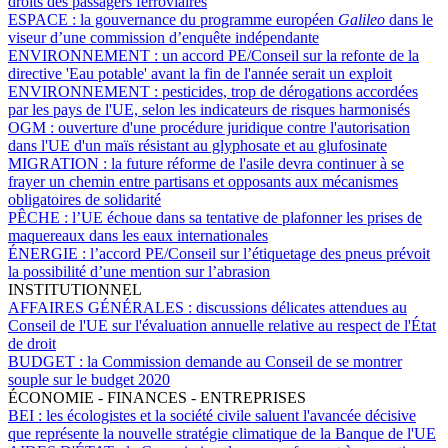
droits des passagers ferroviaires
ESPACE :
la gouvernance du programme européen
Galileo
dans le
viseur d’une commission d’enquête indépendante
ENVIRONNEMENT :
un accord PE/Conseil sur la refonte de la
directive 'Eau potable' avant la fin de l'année serait un exploit
ENVIRONNEMENT :
pesticides, trop de dérogations accordées
par les pays de l'UE, selon les indicateurs de risques harmonisés
OGM :
ouverture d'une procédure juridique contre l'autorisation
dans l'UE d'un maïs résistant au glyphosate et au glufosinate
MIGRATION :
la future réforme de l'asile devra continuer à se
frayer un chemin entre partisans et opposants aux mécanismes
obligatoires de solidarité
PÊCHE :
l’UE échoue dans sa tentative de plafonner les prises de
maquereaux dans les eaux internationales
ÉNERGIE :
l’accord PE/Conseil sur l’étiquetage des pneus prévoit
la possibilité d’une mention sur l’abrasion
INSTITUTIONNEL
AFFAIRES GÉNÉRALES :
discussions délicates attendues au
Conseil de l'UE sur l'évaluation annuelle relative au respect de l'État
de droit
BUDGET :
la Commission demande au Conseil de se montrer
souple sur le budget 2020
ÉCONOMIE - FINANCES - ENTREPRISES
BEI :
les écologistes et la société civile saluent l'avancée décisive
que représente la nouvelle stratégie climatique de la Banque de l'UE