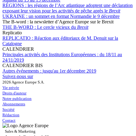
RÉGIONS :
les régions de l’Arc atlantique adoptent une déclaration
exposant leur vision pour les activités de pêche après le
Brexit
UKRAINE :
un sommet en format Normandie le 9 décembre
The B-word : la newsletter d’Agence Europe sur le Brexit
THE B-WORD :
Le cercle vicieux du
Brexit
Replicatio
REPLICATIO :
Réaction aux éditoriaux de M. Denuit sur la
Catalogne
CALENDRIER
Principales activités des Institutions Européennes :
du 18/11 au
24/11/2019
CALENDRIER BIS
Autres événements :
jusqu'au 1er décembre 2019
Suivez-nous sur
2026 Agence Europe S.A.
Vie privée
Droits d'auteur
Notre publication
Abonnements
Société
Rédaction
Contact
Sales & Marketing