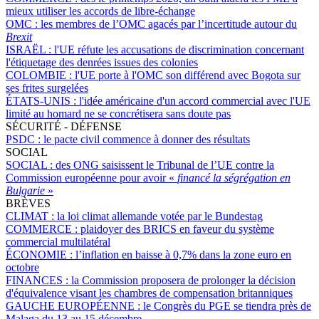
mieux utiliser les accords de libre-échange
OMC :
les membres de l’OMC agacés par l’incertitude autour du
Brexit
ISRAËL :
l'UE réfute les accusations de discrimination concernant
l'étiquetage des denrées issues des colonies
COLOMBIE :
l'UE porte à l'OMC son différend avec Bogota sur
ses frites surgelées
ÉTATS-UNIS :
l'idée américaine d'un accord commercial avec l'UE
limité au homard ne se concrétisera sans doute pas
SÉCURITÉ - DÉFENSE
PSDC :
le pacte civil commence à donner des résultats
SOCIAL
SOCIAL :
des ONG saisissent le Tribunal de l’UE contre la
Commission européenne pour avoir «
financé la ségrégation en
Bulgarie
»
BRÈVES
CLIMAT :
la loi climat allemande votée par le Bundestag
COMMERCE :
plaidoyer des BRICS en faveur du système
commercial multilatéral
ÉCONOMIE :
l’inflation en baisse à 0,7% dans la zone euro en
octobre
FINANCES :
la Commission proposera de prolonger la décision
d'équivalence visant les chambres de compensation britanniques
GAUCHE EUROPÉENNE :
le Congrès du PGE se tiendra près de
Malaga du 13 au 15 décembre