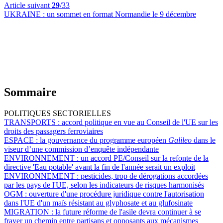
Article suivant
29
/33
UKRAINE :
un sommet en format Normandie le 9 décembre
Sommaire
POLITIQUES SECTORIELLES
TRANSPORTS :
accord politique en vue au Conseil de l'UE sur les
droits des passagers ferroviaires
ESPACE :
la gouvernance du programme européen
Galileo
dans le
viseur d’une commission d’enquête indépendante
ENVIRONNEMENT :
un accord PE/Conseil sur la refonte de la
directive 'Eau potable' avant la fin de l'année serait un exploit
ENVIRONNEMENT :
pesticides, trop de dérogations accordées
par les pays de l'UE, selon les indicateurs de risques harmonisés
OGM :
ouverture d'une procédure juridique contre l'autorisation
dans l'UE d'un maïs résistant au glyphosate et au glufosinate
MIGRATION :
la future réforme de l'asile devra continuer à se
frayer un chemin entre partisans et opposants aux mécanismes