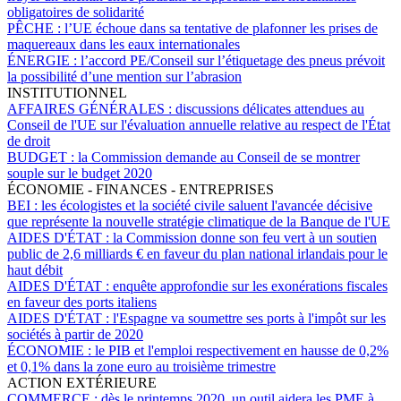
obligatoires de solidarité
PÊCHE :
l’UE échoue dans sa tentative de plafonner les prises de
maquereaux dans les eaux internationales
ÉNERGIE :
l’accord PE/Conseil sur l’étiquetage des pneus prévoit
la possibilité d’une mention sur l’abrasion
INSTITUTIONNEL
AFFAIRES GÉNÉRALES :
discussions délicates attendues au
Conseil de l'UE sur l'évaluation annuelle relative au respect de l'État
de droit
BUDGET :
la Commission demande au Conseil de se montrer
souple sur le budget 2020
ÉCONOMIE - FINANCES - ENTREPRISES
BEI :
les écologistes et la société civile saluent l'avancée décisive
que représente la nouvelle stratégie climatique de la Banque de l'UE
AIDES D'ÉTAT :
la Commission donne son feu vert à un soutien
public de 2,6 milliards € en faveur du plan national irlandais pour le
haut débit
AIDES D'ÉTAT :
enquête approfondie sur les exonérations fiscales
en faveur des ports italiens
AIDES D'ÉTAT :
l'Espagne va soumettre ses ports à l'impôt sur les
sociétés à partir de 2020
ÉCONOMIE :
le PIB et l'emploi respectivement en hausse de 0,2%
et 0,1% dans la zone euro au troisième trimestre
ACTION EXTÉRIEURE
COMMERCE :
dès le printemps 2020, un outil aidera les PME à