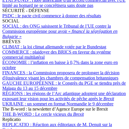
ÉTATS-UNIS :
l'idée américaine d'un accord commercial avec l'UE
limité au homard ne se concrétisera sans doute pas
SÉCURITÉ - DÉFENSE
PSDC :
le pacte civil commence à donner des résultats
SOCIAL
SOCIAL :
des ONG saisissent le Tribunal de l’UE contre la
Commission européenne pour avoir «
financé la ségrégation en
Bulgarie
»
BRÈVES
CLIMAT :
la loi climat allemande votée par le Bundestag
COMMERCE :
plaidoyer des BRICS en faveur du système
commercial multilatéral
ÉCONOMIE :
l’inflation en baisse à 0,7% dans la zone euro en
octobre
FINANCES :
la Commission proposera de prolonger la décision
d'équivalence visant les chambres de compensation britanniques
GAUCHE EUROPÉENNE :
le Congrès du PGE se tiendra près de
Malaga du 13 au 15 décembre
RÉGIONS :
les régions de l’Arc atlantique adoptent une déclaration
exposant leur vision pour les activités de pêche après le
Brexit
UKRAINE :
un sommet en format Normandie le 9 décembre
The B-word : la newsletter d’Agence Europe sur le Brexit
THE B-WORD :
Le cercle vicieux du
Brexit
Replicatio
REPLICATIO :
Réaction aux éditoriaux de M. Denuit sur la