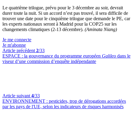
Le quatrième trilogue, prévu pour le 3 décembre au soir, devrait
durer toute la nuit. Si un accord n’est pas trouvé, il sera difficile de
trouver une date pour le cinquième trilogue que demande le PE, car
les experts nationaux seront à Madrid pour la COP25 sur les
changements climatiques (2-13 décembre).
(Aminata Niang)
Je me connecte
Je m'abonne
Article précédent
2
/33
ESPACE :
la gouvernance du programme européen
Galileo
dans le
viseur d’une commission d’enquête indépendante
Article suivant
4
/33
ENVIRONNEMENT :
pesticides, trop de dérogations accordées
par les pays de l'UE, selon les indicateurs de risques harmonisés