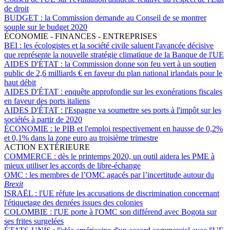
de droit
BUDGET :
la Commission demande au Conseil de se montrer
souple sur le budget 2020
ÉCONOMIE - FINANCES - ENTREPRISES
BEI :
les écologistes et la société civile saluent l'avancée décisive
que représente la nouvelle stratégie climatique de la Banque de l'UE
AIDES D'ÉTAT :
la Commission donne son feu vert à un soutien
public de 2,6 milliards € en faveur du plan national irlandais pour le
haut débit
AIDES D'ÉTAT :
enquête approfondie sur les exonérations fiscales
en faveur des ports italiens
AIDES D'ÉTAT :
l'Espagne va soumettre ses ports à l'impôt sur les
sociétés à partir de 2020
ÉCONOMIE :
le PIB et l'emploi respectivement en hausse de 0,2%
et 0,1% dans la zone euro au troisième trimestre
ACTION EXTÉRIEURE
COMMERCE :
dès le printemps 2020, un outil aidera les PME à
mieux utiliser les accords de libre-échange
OMC :
les membres de l’OMC agacés par l’incertitude autour du
Brexit
ISRAËL :
l'UE réfute les accusations de discrimination concernant
l'étiquetage des denrées issues des colonies
COLOMBIE :
l'UE porte à l'OMC son différend avec Bogota sur
ses frites surgelées