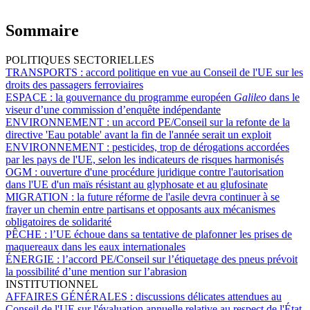
Sommaire
POLITIQUES SECTORIELLES
TRANSPORTS :
accord politique en vue au Conseil de l'UE sur les
droits des passagers ferroviaires
ESPACE :
la gouvernance du programme européen
Galileo
dans le
viseur d’une commission d’enquête indépendante
ENVIRONNEMENT :
un accord PE/Conseil sur la refonte de la
directive 'Eau potable' avant la fin de l'année serait un exploit
ENVIRONNEMENT :
pesticides, trop de dérogations accordées
par les pays de l'UE, selon les indicateurs de risques harmonisés
OGM :
ouverture d'une procédure juridique contre l'autorisation
dans l'UE d'un maïs résistant au glyphosate et au glufosinate
MIGRATION :
la future réforme de l'asile devra continuer à se
frayer un chemin entre partisans et opposants aux mécanismes
obligatoires de solidarité
PÊCHE :
l’UE échoue dans sa tentative de plafonner les prises de
maquereaux dans les eaux internationales
ÉNERGIE :
l’accord PE/Conseil sur l’étiquetage des pneus prévoit
la possibilité d’une mention sur l’abrasion
INSTITUTIONNEL
AFFAIRES GÉNÉRALES :
discussions délicates attendues au
Conseil de l'UE sur l'évaluation annuelle relative au respect de l'État