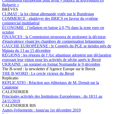
Commission européenne pour avoir «
financé la ségrégation en
Bulgarie
»
BRÈVES
CLIMAT :
la loi climat allemande votée par le Bundestag
COMMERCE :
plaidoyer des BRICS en faveur du système
commercial multilatéral
ÉCONOMIE :
l’inflation en baisse à 0,7% dans la zone euro en
octobre
FINANCES :
la Commission proposera de prolonger la décision
d'équivalence visant les chambres de compensation britanniques
GAUCHE EUROPÉENNE :
le Congrès du PGE se tiendra près de
Malaga du 13 au 15 décembre
RÉGIONS :
les régions de l’Arc atlantique adoptent une déclaration
exposant leur vision pour les activités de pêche après le
Brexit
UKRAINE :
un sommet en format Normandie le 9 décembre
The B-word : la newsletter d’Agence Europe sur le Brexit
THE B-WORD :
Le cercle vicieux du
Brexit
Replicatio
REPLICATIO :
Réaction aux éditoriaux de M. Denuit sur la
Catalogne
CALENDRIER
Principales activités des Institutions Européennes :
du 18/11 au
24/11/2019
CALENDRIER BIS
Autres événements :
jusqu'au 1er décembre 2019