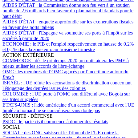
AIDES D'ÉTAT :
la Commission donne son feu vert à un soutien
public de 2,6 milliards € en faveur du plan national irlandais pour le
haut débit
AIDES D'ÉTAT :
enquête approfondie sur les exonérations fiscales
en faveur des ports italiens
AIDES D'ÉTAT :
l'Espagne va soumettre ses ports à l'impôt sur les
sociétés à partir de 2020
ÉCONOMIE :
le PIB et l'emploi respectivement en hausse de 0,2%
et 0,1% dans la zone euro au troisième trimestre
ACTION EXTÉRIEURE
COMMERCE :
dès le printemps 2020, un outil aidera les PME à
mieux utiliser les accords de libre-échange
OMC :
les membres de l’OMC agacés par l’incertitude autour du
Brexit
ISRAËL :
l'UE réfute les accusations de discrimination concernant
l'étiquetage des denrées issues des colonies
COLOMBIE :
l'UE porte à l'OMC son différend avec Bogota sur
ses frites surgelées
ÉTATS-UNIS :
l'idée américaine d'un accord commercial avec l'UE
limité au homard ne se concrétisera sans doute pas
SÉCURITÉ - DÉFENSE
PSDC :
le pacte civil commence à donner des résultats
SOCIAL
SOCIAL :
des ONG saisissent le Tribunal de l’UE contre la