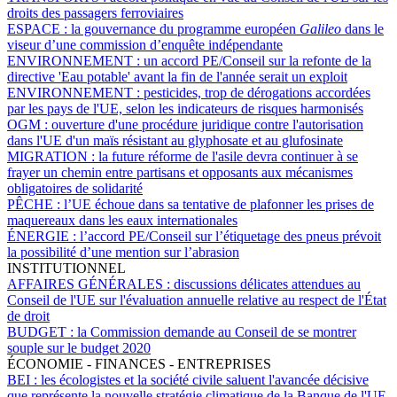
droits des passagers ferroviaires
ESPACE :
la gouvernance du programme européen
Galileo
dans le
viseur d’une commission d’enquête indépendante
ENVIRONNEMENT :
un accord PE/Conseil sur la refonte de la
directive 'Eau potable' avant la fin de l'année serait un exploit
ENVIRONNEMENT :
pesticides, trop de dérogations accordées
par les pays de l'UE, selon les indicateurs de risques harmonisés
OGM :
ouverture d'une procédure juridique contre l'autorisation
dans l'UE d'un maïs résistant au glyphosate et au glufosinate
MIGRATION :
la future réforme de l'asile devra continuer à se
frayer un chemin entre partisans et opposants aux mécanismes
obligatoires de solidarité
PÊCHE :
l’UE échoue dans sa tentative de plafonner les prises de
maquereaux dans les eaux internationales
ÉNERGIE :
l’accord PE/Conseil sur l’étiquetage des pneus prévoit
la possibilité d’une mention sur l’abrasion
INSTITUTIONNEL
AFFAIRES GÉNÉRALES :
discussions délicates attendues au
Conseil de l'UE sur l'évaluation annuelle relative au respect de l'État
de droit
BUDGET :
la Commission demande au Conseil de se montrer
souple sur le budget 2020
ÉCONOMIE - FINANCES - ENTREPRISES
BEI :
les écologistes et la société civile saluent l'avancée décisive
que représente la nouvelle stratégie climatique de la Banque de l'UE