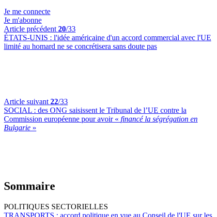
Je me connecte
Je m'abonne
Article précédent
20
/33
ÉTATS-UNIS :
l'idée américaine d'un accord commercial avec l'UE
limité au homard ne se concrétisera sans doute pas
Article suivant
22
/33
SOCIAL :
des ONG saisissent le Tribunal de l’UE contre la
Commission européenne pour avoir «
financé la ségrégation en
Bulgarie
»
Sommaire
POLITIQUES SECTORIELLES
TRANSPORTS :
accord politique en vue au Conseil de l'UE sur les