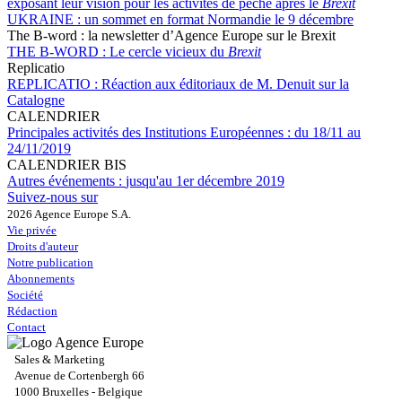
exposant leur vision pour les activités de pêche après le
Brexit
UKRAINE :
un sommet en format Normandie le 9 décembre
The B-word : la newsletter d’Agence Europe sur le Brexit
THE B-WORD :
Le cercle vicieux du
Brexit
Replicatio
REPLICATIO :
Réaction aux éditoriaux de M. Denuit sur la
Catalogne
CALENDRIER
Principales activités des Institutions Européennes :
du 18/11 au
24/11/2019
CALENDRIER BIS
Autres événements :
jusqu'au 1er décembre 2019
Suivez-nous sur
2026 Agence Europe S.A.
Vie privée
Droits d'auteur
Notre publication
Abonnements
Société
Rédaction
Contact
Sales & Marketing
Avenue de Cortenbergh 66
1000 Bruxelles - Belgique