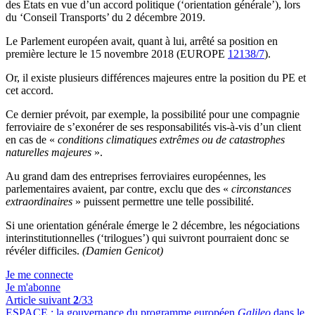
des États en vue d’un accord politique (‘orientation générale’), lors
du ‘Conseil Transports’ du 2 décembre 2019.
Le Parlement européen avait, quant à lui, arrêté sa position en
première lecture le 15 novembre 2018 (EUROPE
12138/7
).
Or, il existe plusieurs différences majeures entre la position du PE et
cet accord.
Ce dernier prévoit, par exemple, la possibilité pour une compagnie
ferroviaire de s’exonérer de ses responsabilités vis-à-vis d’un client
en cas de «
conditions climatiques extrêmes ou de catastrophes
naturelles majeures
».
Au grand dam des entreprises ferroviaires européennes, les
parlementaires avaient, par contre, exclu que des «
circonstances
extraordinaires
» puissent permettre une telle possibilité.
Si une orientation générale émerge le 2 décembre, les négociations
interinstitutionnelles (‘trilogues’) qui suivront pourraient donc se
révéler difficiles.
(Damien Genicot)
Je me connecte
Je m'abonne
Article suivant
2
/33
ESPACE :
la gouvernance du programme européen
Galileo
dans le