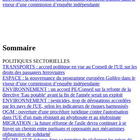
viseur d’une commission d’enquête indépendante
Sommaire
POLITIQUES SECTORIELLES
TRANSPORTS :
accord politique en vue au Conseil de l'UE sur les
droits des passagers ferroviaires
ESPACE :
la gouvernance du programme européen
Galileo
dans le
viseur d’une commission d’enquête indépendante
ENVIRONNEMENT :
un accord PE/Conseil sur la refonte de la
directive 'Eau potable' avant la fin de l'année serait un exploit
ENVIRONNEMENT :
pesticides, trop de dérogations accordées
par les pays de l'UE, selon les indicateurs de risques harmonisés
OGM :
ouverture d'une procédure juridique contre l'autorisation
dans l'UE d'un maïs résistant au glyphosate et au glufosinate
MIGRATION :
la future réforme de l'asile devra continuer à se
frayer un chemin entre partisans et opposants aux mécanismes
obligatoires de solidarité
PÊCHE :
l’UE échoue dans sa tentative de plafonner les prises de