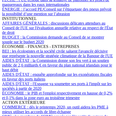
maquereaux dans les eaux internationales
ÉNERGIE :
l’accord PE/Conseil sur l’étiquetage des pneus prévoit
la possibilité d’une mention sur l’abrasion
INSTITUTIONNEL
AFFAIRES GÉNÉRALES :
discussions délicates attendues au
Conseil de l'UE sur l'évaluation annuelle relative au respect de l'État
de droit
BUDGET :
la Commission demande au Conseil de se montrer
souple sur le budget 2020
ÉCONOMIE - FINANCES - ENTREPRISES
BEI :
les écologistes et la société civile saluent l'avancée décisive
que représente la nouvelle stratégie climatique de la Banque de l'UE
AIDES D'ÉTAT :
la Commission donne son feu vert à un soutien
public de 2,6 milliards € en faveur du plan national irlandais pour le
haut débit
AIDES D'ÉTAT :
enquête approfondie sur les exonérations fiscales
en faveur des ports italiens
AIDES D'ÉTAT :
l'Espagne va soumettre ses ports à l'impôt sur les
sociétés à partir de 2020
ÉCONOMIE :
le PIB et l'emploi respectivement en hausse de 0,2%
et 0,1% dans la zone euro au troisième trimestre
ACTION EXTÉRIEURE
COMMERCE :
dès le printemps 2020, un outil aidera les PME à
mieux utiliser les accords de libre-échange