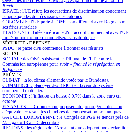
OMC :
les membres de l’OMC agacés par l’incertitude autour du
Brexit
ISRAËL :
l'UE réfute les accusations de discrimination concernant
l'étiquetage des denrées issues des colonies
COLOMBIE :
l'UE porte à l'OMC son différend avec Bogota sur
ses frites surgelées
ÉTATS-UNIS :
l'idée américaine d'un accord commercial avec l'UE
limité au homard ne se concrétisera sans doute pas
SÉCURITÉ - DÉFENSE
PSDC :
le pacte civil commence à donner des résultats
SOCIAL
SOCIAL :
des ONG saisissent le Tribunal de l’UE contre la
Commission européenne pour avoir «
financé la ségrégation en
Bulgarie
»
BRÈVES
CLIMAT :
la loi climat allemande votée par le Bundestag
COMMERCE :
plaidoyer des BRICS en faveur du système
commercial multilatéral
ÉCONOMIE :
l’inflation en baisse à 0,7% dans la zone euro en
octobre
FINANCES :
la Commission proposera de prolonger la décision
d'équivalence visant les chambres de compensation britanniques
GAUCHE EUROPÉENNE :
le Congrès du PGE se tiendra près de
Malaga du 13 au 15 décembre
RÉGIONS :
les régions de l’Arc atlantique adoptent une déclaration