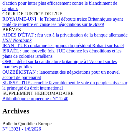
d'action pour lutter plus efficacement contre le blanchiment de
capitaux
COUR DE JUSTICE DE L'UE
ROYAUME-UNI :
le Tribunal déboute treize Britanniques ayant
tenté de remettre en cause les négociations sur le
Brexit
BRÈVES
AIDES D'ÉTAT :
feu vert à la privatisation de la banque allemande
HSH Nordbank
IRAN :
l’UE condamne les propos du président Rohani sur Israël
ISRAËL :
une nouvelle fois, l'UE dénonce les démolitions et les
plans de colonies israéliens
OMC :
débat sur la candidature britannique à l’Accord sur les
marchés publics
OUZBÉKISTAN :
lancement des négociations pour un nouvel
accord de partenariat
SUISSE :
l'UE accueille favorablement le vote du peuple suisse sur
la primauté du droit international
SUPPLÉMENT HEBDOMADAIRE
Bibliothèque européenne :
N° 1240
Archives
Bulletin Quotidien Europe
N° 13921 -
1/8/2026