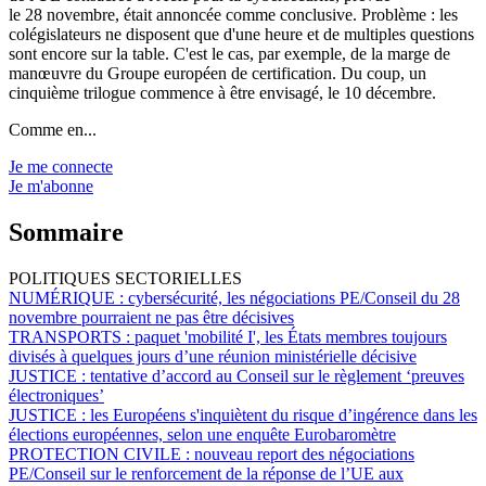
le 28 novembre, était annoncée comme conclusive. Problème : les
colégislateurs ne disposent que d'une heure et de multiples questions
sont encore sur la table. C'est le cas, par exemple, de la marge de
manœuvre du Groupe européen de certification. Du coup, un
cinquième trilogue commence à être envisagé, le 10 décembre.
Comme en...
Je me connecte
Je m'abonne
Sommaire
POLITIQUES SECTORIELLES
NUMÉRIQUE :
cybersécurité, les négociations PE/Conseil du 28
novembre pourraient ne pas être décisives
TRANSPORTS :
paquet 'mobilité I', les États membres toujours
divisés à quelques jours d’une réunion ministérielle décisive
JUSTICE :
tentative d’accord au Conseil sur le règlement ‘preuves
électroniques’
JUSTICE :
les Européens s'inquiètent du risque d’ingérence dans les
élections européennes, selon une enquête Eurobaromètre
PROTECTION CIVILE :
nouveau report des négociations
PE/Conseil sur le renforcement de la réponse de l’UE aux