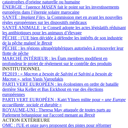
catastrophes d'origine naturelle ou humaine
ÉNERGIE :
l'agence
MASEN
fait le point sur les investissements
européens dans l’énergie solaire marocaine
SANTÉ :
Implant Files
, la Commission met en avant les nouvelles
règles européennes sur les dispositifs médicaux
SANTÉ ANIMALE :
le Conseil adopte les actes législatifs réduisant
les antibiotiques pour les animaux d’élevage
PÊCHE :
l’UE bien décidée à défendre les intérêts de son industrie
de la pêche malgré le
Brexit
PÊCHE :
les régions ultrapériphériques autorisées à renouveler leur
flotte de pêche
MARCHÉ INTÉRIEUR :
les États membres modifient en
profondeur le projet de règlement sur le contrôle des produits
INSTITUTIONNEL
PE2019 :
«
Macron a besoin de Salvini et Salvini a besoin de
Macron
», selon Yanis Varoufakis
PARTI VERT EUROPÉEN :
les écologistes en ordre de bataille
derrière Ska Keller et Bas Eickhout en vue des élections
européennes
PARTI VERT EUROPÉEN :
Katri Ylinen milite pour «
une Europe
accueillante, sociale et durable
»
ROYAUME-UNI :
Theresa May attaquée de toutes parts au
Parlement britannique sur l'accord menant au
Brexit
ACTION EXTÉRIEURE
OMC :
l'UE et onze pays proposent des pistes pour réformer