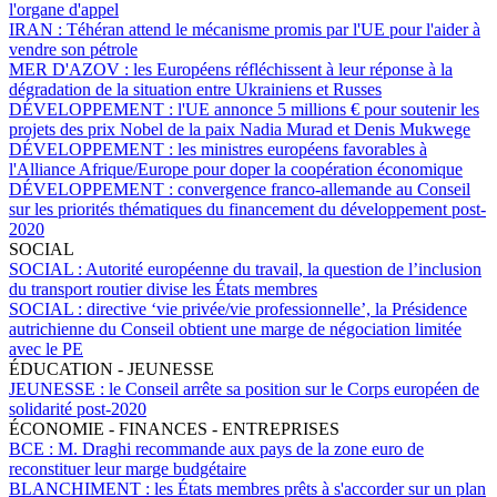
l'organe d'appel
IRAN :
Téhéran attend le mécanisme promis par l'UE pour l'aider à
vendre son pétrole
MER D'AZOV :
les Européens réfléchissent à leur réponse à la
dégradation de la situation entre Ukrainiens et Russes
DÉVELOPPEMENT :
l'UE annonce 5 millions € pour soutenir les
projets des prix Nobel de la paix Nadia Murad et Denis Mukwege
DÉVELOPPEMENT :
les ministres européens favorables à
l'Alliance Afrique/Europe pour doper la coopération économique
DÉVELOPPEMENT :
convergence franco-allemande au Conseil
sur les priorités thématiques du financement du développement post-
2020
SOCIAL
SOCIAL :
Autorité européenne du travail, la question de l’inclusion
du transport routier divise les États membres
SOCIAL :
directive ‘vie privée/vie professionnelle’, la Présidence
autrichienne du Conseil obtient une marge de négociation limitée
avec le PE
ÉDUCATION - JEUNESSE
JEUNESSE :
le Conseil arrête sa position sur le Corps européen de
solidarité post-2020
ÉCONOMIE - FINANCES - ENTREPRISES
BCE :
M. Draghi recommande aux pays de la zone euro de
reconstituer leur marge budgétaire
BLANCHIMENT :
les États membres prêts à s'accorder sur un plan