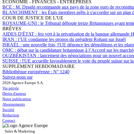
ÉCONOMIE - FINANCES - ENTREPRISES
BCE :
M. Draghi recommande aux pays de la zone euro de reconstitu
BLANCHIMENT :
les États membres prêts à s'accorder sur un plan 
COUR DE JUSTICE DE L'UE
ROYAUME-UNI :
le Tribunal déboute treize Britanniques ayant tent
BRÈVES
AIDES D'ÉTAT :
feu vert à la privatisation de la banque allemande
H
IRAN :
l’UE condamne les propos du président Rohani sur Israël
ISRAËL :
une nouvelle fois, l'UE dénonce les démolitions et les plans
OMC :
débat sur la candidature britannique à l’Accord sur les marché
OUZBÉKISTAN :
lancement des négociations pour un nouvel accord
SUISSE :
l'UE accueille favorablement le vote du peuple suisse sur la
SUPPLÉMENT HEBDOMADAIRE
Bibliothèque européenne :
N° 1240
Suivez-nous sur
2026 Agence Europe S.A.
Vie privée
Droits d'auteur
Notre publication
Abonnements
Société
Rédaction
Contact
Sales & Marketing