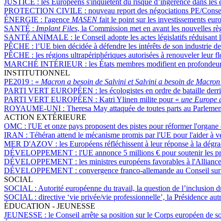
JUSTICE :
les Européens s'inquiètent du risque d’ingérence dans le
PROTECTION CIVILE :
nouveau report des négociations PE/Consei
ÉNERGIE :
l'agence
MASEN
fait le point sur les investissements eu
SANTÉ :
Implant Files
, la Commission met en avant les nouvelles rè
SANTÉ ANIMALE :
le Conseil adopte les actes législatifs réduisan
PÊCHE :
l’UE bien décidée à défendre les intérêts de son industrie d
PÊCHE :
les régions ultrapériphériques autorisées à renouveler leur f
MARCHÉ INTÉRIEUR :
les États membres modifient en profondeur 
INSTITUTIONNEL
PE2019 :
«
Macron a besoin de Salvini et Salvini a besoin de Macron
PARTI VERT EUROPÉEN :
les écologistes en ordre de bataille de
PARTI VERT EUROPÉEN :
Katri Ylinen milite pour «
une Europe a
ROYAUME-UNI :
Theresa May attaquée de toutes parts au Parlemen
ACTION EXTÉRIEURE
OMC :
l'UE et onze pays proposent des pistes pour réformer l'organe 
IRAN :
Téhéran attend le mécanisme promis par l'UE pour l'aider à v
MER D'AZOV :
les Européens réfléchissent à leur réponse à la dégra
DÉVELOPPEMENT :
l'UE annonce 5 millions € pour soutenir les 
DÉVELOPPEMENT :
les ministres européens favorables à l'Allia
DÉVELOPPEMENT :
convergence franco-allemande au Conseil sur
SOCIAL
SOCIAL :
Autorité européenne du travail, la question de l’inclusion d
SOCIAL :
directive ‘vie privée/vie professionnelle’, la Présidence a
ÉDUCATION - JEUNESSE
JEUNESSE :
le Conseil arrête sa position sur le Corps européen de s