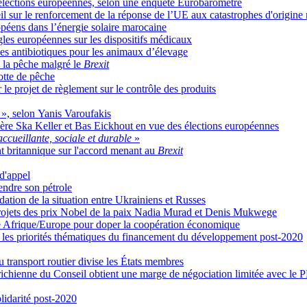
s élections européennes, selon une enquête Eurobaromètre
l sur le renforcement de la réponse de l’UE aux catastrophes d'origine
ropéens dans l’énergie solaire marocaine
gles européennes sur les dispositifs médicaux
t les antibiotiques pour les animaux d’élevage
e la pêche malgré le
Brexit
lotte de pêche
le projet de règlement sur le contrôle des produits
», selon Yanis Varoufakis
rrière Ska Keller et Bas Eickhout en vue des élections européennes
ccueillante, sociale et durable
»
t britannique sur l'accord menant au
Brexit
d'appel
endre son pétrole
dation de la situation entre Ukrainiens et Russes
projets des prix Nobel de la paix Nadia Murad et Denis Mukwege
nce Afrique/Europe pour doper la coopération économique
 les priorités thématiques du financement du développement post-2020
u transport routier divise les États membres
utrichienne du Conseil obtient une marge de négociation limitée avec le 
olidarité post-2020