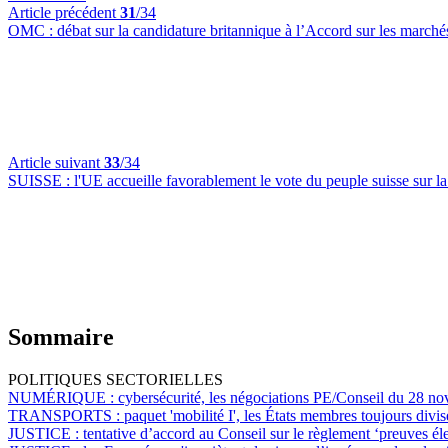
Article précédent
31
/34
OMC :
débat sur la candidature britannique à l’Accord sur les marché
Article suivant
33
/34
SUISSE :
l'UE accueille favorablement le vote du peuple suisse sur la
Sommaire
POLITIQUES SECTORIELLES
NUMÉRIQUE :
cybersécurité, les négociations PE/Conseil du 28 no
TRANSPORTS :
paquet 'mobilité I', les États membres toujours divi
JUSTICE :
tentative d’accord au Conseil sur le règlement ‘preuves él