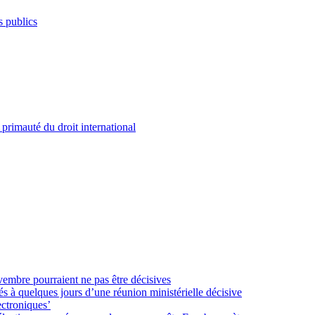
s publics
 primauté du droit international
vembre pourraient ne pas être décisives
sés à quelques jours d’une réunion ministérielle décisive
ectroniques’