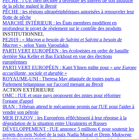
PÊCHE :
l’UE bien décidée à défendre les intérêts de son industrie
de la pêche malgré le
Brexit
PÊCHE :
les régions ultrapériphériques autorisées à renouveler leur
flotte de pêche
MARCHÉ INTÉRIEUR :
les États membres modifient en
profondeur le projet de règlement sur le contrôle des produits
INSTITUTIONNEL
PE2019 :
«
Macron a besoin de Salvini et Salvini a besoin de
Macron
», selon Yanis Varoufakis
PARTI VERT EUROPÉEN :
les écologistes en ordre de bataille
derrière Ska Keller et Bas Eickhout en vue des élections
européennes
PARTI VERT EUROPÉEN :
Katri Ylinen milite pour «
une Europe
accueillante, sociale et durable
»
ROYAUME-UNI :
Theresa May attaquée de toutes parts au
Parlement britannique sur l'accord menant au
Brexit
ACTION EXTÉRIEURE
OMC :
l'UE et onze pays proposent des pistes pour réformer
l'organe d'appel
IRAN :
Téhéran attend le mécanisme promis par l'UE pour l'aider à
vendre son pétrole
MER D'AZOV :
les Européens réfléchissent à leur réponse à la
dégradation de la situation entre Ukrainiens et Russes
DÉVELOPPEMENT :
l'UE annonce 5 millions € pour soutenir les
projets des prix Nobel de la paix Nadia Murad et Denis Mukwege