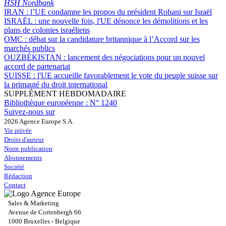
HSH Nordbank
IRAN :
l’UE condamne les propos du président Rohani sur Israël
ISRAËL :
une nouvelle fois, l'UE dénonce les démolitions et les
plans de colonies israéliens
OMC :
débat sur la candidature britannique à l’Accord sur les
marchés publics
OUZBÉKISTAN :
lancement des négociations pour un nouvel
accord de partenariat
SUISSE :
l'UE accueille favorablement le vote du peuple suisse sur
la primauté du droit international
SUPPLÉMENT HEBDOMADAIRE
Bibliothèque européenne :
N° 1240
Suivez-nous sur
2026 Agence Europe S.A.
Vie privée
Droits d'auteur
Notre publication
Abonnements
Société
Rédaction
Contact
Sales & Marketing
Avenue de Cortenbergh 66
1000 Bruxelles - Belgique