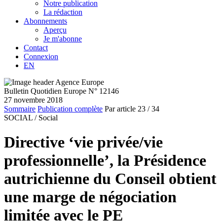
Notre publication
La rédaction
Abonnements
Aperçu
Je m'abonne
Contact
Connexion
EN
Bulletin Quotidien Europe N° 12146
27 novembre 2018
Sommaire
Publication complète
Par article
23
/ 34
SOCIAL /
Social
Directive ‘vie privée/vie
professionnelle’, la Présidence
autrichienne du Conseil obtient
une marge de négociation
limitée avec le PE