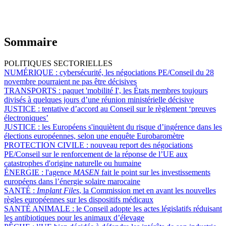
Sommaire
POLITIQUES SECTORIELLES
NUMÉRIQUE :
cybersécurité, les négociations PE/Conseil du 28
novembre pourraient ne pas être décisives
TRANSPORTS :
paquet 'mobilité I', les États membres toujours
divisés à quelques jours d’une réunion ministérielle décisive
JUSTICE :
tentative d’accord au Conseil sur le règlement ‘preuves
électroniques’
JUSTICE :
les Européens s'inquiètent du risque d’ingérence dans les
élections européennes, selon une enquête Eurobaromètre
PROTECTION CIVILE :
nouveau report des négociations
PE/Conseil sur le renforcement de la réponse de l’UE aux
catastrophes d'origine naturelle ou humaine
ÉNERGIE :
l'agence
MASEN
fait le point sur les investissements
européens dans l’énergie solaire marocaine
SANTÉ :
Implant Files
, la Commission met en avant les nouvelles
règles européennes sur les dispositifs médicaux
SANTÉ ANIMALE :
le Conseil adopte les actes législatifs réduisant
les antibiotiques pour les animaux d’élevage