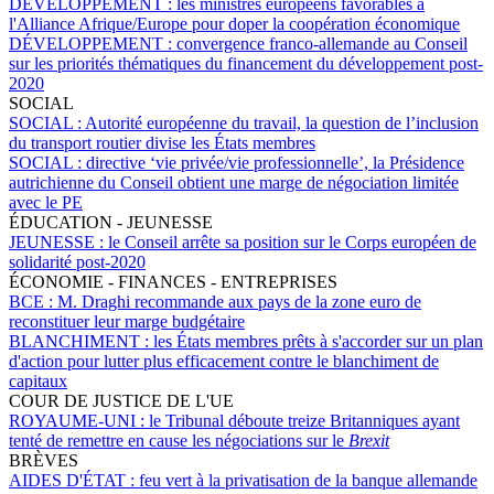
DÉVELOPPEMENT :
les ministres européens favorables à
l'Alliance Afrique/Europe pour doper la coopération économique
DÉVELOPPEMENT :
convergence franco-allemande au Conseil
sur les priorités thématiques du financement du développement post-
2020
SOCIAL
SOCIAL :
Autorité européenne du travail, la question de l’inclusion
du transport routier divise les États membres
SOCIAL :
directive ‘vie privée/vie professionnelle’, la Présidence
autrichienne du Conseil obtient une marge de négociation limitée
avec le PE
ÉDUCATION - JEUNESSE
JEUNESSE :
le Conseil arrête sa position sur le Corps européen de
solidarité post-2020
ÉCONOMIE - FINANCES - ENTREPRISES
BCE :
M. Draghi recommande aux pays de la zone euro de
reconstituer leur marge budgétaire
BLANCHIMENT :
les États membres prêts à s'accorder sur un plan
d'action pour lutter plus efficacement contre le blanchiment de
capitaux
COUR DE JUSTICE DE L'UE
ROYAUME-UNI :
le Tribunal déboute treize Britanniques ayant
tenté de remettre en cause les négociations sur le
Brexit
BRÈVES
AIDES D'ÉTAT :
feu vert à la privatisation de la banque allemande