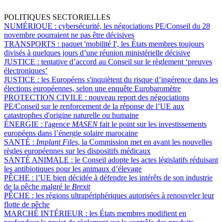
POLITIQUES SECTORIELLES
NUMÉRIQUE :
cybersécurité, les négociations PE/Conseil du 28
novembre pourraient ne pas être décisives
TRANSPORTS :
paquet 'mobilité I', les États membres toujours
divisés à quelques jours d’une réunion ministérielle décisive
JUSTICE :
tentative d’accord au Conseil sur le règlement ‘preuves
électroniques’
JUSTICE :
les Européens s'inquiètent du risque d’ingérence dans les
élections européennes, selon une enquête Eurobaromètre
PROTECTION CIVILE :
nouveau report des négociations
PE/Conseil sur le renforcement de la réponse de l’UE aux
catastrophes d'origine naturelle ou humaine
ÉNERGIE :
l'agence
MASEN
fait le point sur les investissements
européens dans l’énergie solaire marocaine
SANTÉ :
Implant Files
, la Commission met en avant les nouvelles
règles européennes sur les dispositifs médicaux
SANTÉ ANIMALE :
le Conseil adopte les actes législatifs réduisant
les antibiotiques pour les animaux d’élevage
PÊCHE :
l’UE bien décidée à défendre les intérêts de son industrie
de la pêche malgré le
Brexit
PÊCHE :
les régions ultrapériphériques autorisées à renouveler leur
flotte de pêche
MARCHÉ INTÉRIEUR :
les États membres modifient en