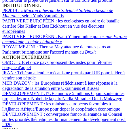
profondeur le projet de règlement sur le contrôle des produits
INSTITUTIONNEL
PE2019 :
«
Macron a besoin de Salvini et Salvini a besoin de
Macron
», selon Yanis Varoufakis
PARTI VERT EUROPÉEN :
les écologistes en ordre de bataille
derrière Ska Keller et Bas Eickhout en vue des élections
européennes
PARTI VERT EUROPÉEN :
Katri Ylinen milite pour «
une Europe
accueillante, sociale et durable
»
ROYAUME-UNI :
Theresa May attaquée de toutes parts au
Parlement britannique sur l'accord menant au
Brexit
ACTION EXTÉRIEURE
OMC :
l'UE et onze pays proposent des pistes pour réformer
l'organe d'appel
IRAN :
Téhéran attend le mécanisme promis par l'UE pour l'aider à
vendre son pétrole
MER D'AZOV :
les Européens réfléchissent à leur réponse à la
dégradation de la situation entre Ukrainiens et Russes
DÉVELOPPEMENT :
l'UE annonce 5 millions € pour soutenir les
projets des prix Nobel de la paix Nadia Murad et Denis Mukwege
DÉVELOPPEMENT :
les ministres européens favorables à
l'Alliance Afrique/Europe pour doper la coopération économique
DÉVELOPPEMENT :
convergence franco-allemande au Conseil
sur les priorités thématiques du financement du développement post-
2020