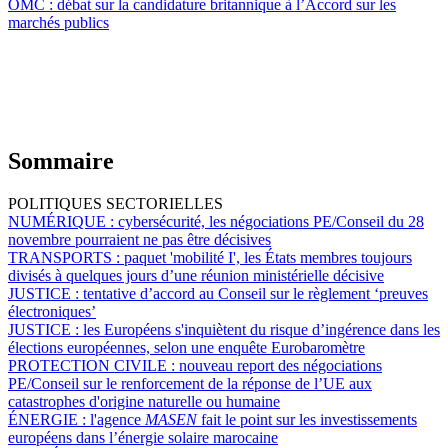
OMC :
débat sur la candidature britannique à l’Accord sur les
marchés publics
Sommaire
POLITIQUES SECTORIELLES
NUMÉRIQUE :
cybersécurité, les négociations PE/Conseil du 28
novembre pourraient ne pas être décisives
TRANSPORTS :
paquet 'mobilité I', les États membres toujours
divisés à quelques jours d’une réunion ministérielle décisive
JUSTICE :
tentative d’accord au Conseil sur le règlement ‘preuves
électroniques’
JUSTICE :
les Européens s'inquiètent du risque d’ingérence dans les
élections européennes, selon une enquête Eurobaromètre
PROTECTION CIVILE :
nouveau report des négociations
PE/Conseil sur le renforcement de la réponse de l’UE aux
catastrophes d'origine naturelle ou humaine
ÉNERGIE :
l'agence
MASEN
fait le point sur les investissements
européens dans l’énergie solaire marocaine