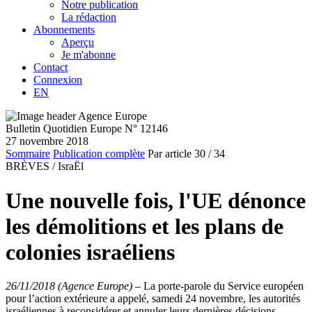
Notre publication
La rédaction
Abonnements
Aperçu
Je m'abonne
Contact
Connexion
EN
Bulletin Quotidien Europe N° 12146
27 novembre 2018
Sommaire
Publication complète
Par article
30
/ 34
BRÈVES /
IsraËl
Une nouvelle fois, l'UE dénonce
les démolitions et les plans de
colonies israéliens
26/11/2018 (Agence Europe)
–
La porte-parole du Service européen
pour l’action extérieure a appelé, samedi 24 novembre, les autorités
israéliennes à reconsidérer et annuler leurs dernières décisions