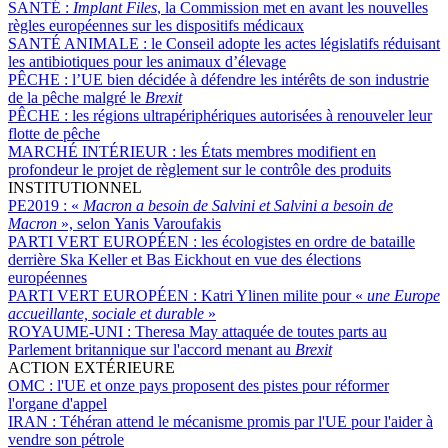
SANTÉ :
Implant Files
, la Commission met en avant les nouvelles
règles européennes sur les dispositifs médicaux
SANTÉ ANIMALE :
le Conseil adopte les actes législatifs réduisant
les antibiotiques pour les animaux d’élevage
PÊCHE :
l’UE bien décidée à défendre les intérêts de son industrie
de la pêche malgré le
Brexit
PÊCHE :
les régions ultrapériphériques autorisées à renouveler leur
flotte de pêche
MARCHÉ INTÉRIEUR :
les États membres modifient en
profondeur le projet de règlement sur le contrôle des produits
INSTITUTIONNEL
PE2019 :
«
Macron a besoin de Salvini et Salvini a besoin de
Macron
», selon Yanis Varoufakis
PARTI VERT EUROPÉEN :
les écologistes en ordre de bataille
derrière Ska Keller et Bas Eickhout en vue des élections
européennes
PARTI VERT EUROPÉEN :
Katri Ylinen milite pour «
une Europe
accueillante, sociale et durable
»
ROYAUME-UNI :
Theresa May attaquée de toutes parts au
Parlement britannique sur l'accord menant au
Brexit
ACTION EXTÉRIEURE
OMC :
l'UE et onze pays proposent des pistes pour réformer
l'organe d'appel
IRAN :
Téhéran attend le mécanisme promis par l'UE pour l'aider à
vendre son pétrole