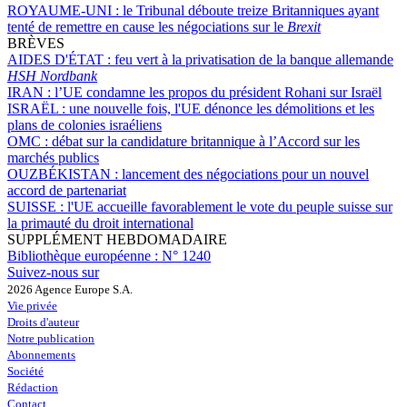
ROYAUME-UNI :
le Tribunal déboute treize Britanniques ayant
tenté de remettre en cause les négociations sur le
Brexit
BRÈVES
AIDES D'ÉTAT :
feu vert à la privatisation de la banque allemande
HSH Nordbank
IRAN :
l’UE condamne les propos du président Rohani sur Israël
ISRAËL :
une nouvelle fois, l'UE dénonce les démolitions et les
plans de colonies israéliens
OMC :
débat sur la candidature britannique à l’Accord sur les
marchés publics
OUZBÉKISTAN :
lancement des négociations pour un nouvel
accord de partenariat
SUISSE :
l'UE accueille favorablement le vote du peuple suisse sur
la primauté du droit international
SUPPLÉMENT HEBDOMADAIRE
Bibliothèque européenne :
N° 1240
Suivez-nous sur
2026 Agence Europe S.A.
Vie privée
Droits d'auteur
Notre publication
Abonnements
Société
Rédaction
Contact