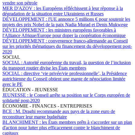
vendre son pétrole
MER D'AZOV :
les Européens réfléchissent à leur réponse à la
dégradation de la situation entre Ukrainiens et Russes
DÉVELOPPEMENT :
l'UE annonce 5 millions € pour soutenir les
projets des prix Nobel de la paix Nadia Murad et Denis Mukwege
DÉVELOPPEMENT :
les ministres européens favorables à
l'Alliance Afrique/Europe pour doper la coopération économique
DÉVELOPPEMENT :
convergence franco-allemande au Conseil
sur les priorités thématiques du financement du développement post-
2020
SOCIAL
SOCIAL :
Autorité européenne du travail, la question de l’inclusion
du transport routier divise les États membres
SOCIAL :
directive ‘vie privée/vie professionnelle’, la Présidence
autrichienne du Conseil obtient une marge de négociation limitée
avec le PE
ÉDUCATION - JEUNESSE
JEUNESSE :
le Conseil arrête sa position sur le Corps européen de
solidarité post-2020
ÉCONOMIE - FINANCES - ENTREPRISES
BCE :
M. Draghi recommande aux pays de la zone euro de
reconstituer leur marge budgétaire
BLANCHIMENT :
les États membres prêts à s'accorder sur un plan
d'action pour lutter plus efficacement contre le blanchiment de
capitaux