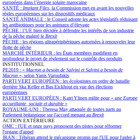
européens dans l’énergie solaire marocaine
SANTÉ :
Implant Files
, la Commission met en avant les nouvelles
règles européennes sur les dispositifs médicaux
SANTÉ ANIMALE :
le Conseil adopte les actes législatifs réduisant
les antibiotiques pour les animaux d’élevage
PÊCHE :
l’UE bien décidée à défendre les intérêts de son industrie
de la pêche malgré le
Brexit
PÊCHE :
les régions ultrapériphériques autorisées à renouveler leur
flotte de pêche
MARCHÉ INTÉRIEUR :
les États membres modifient en
profondeur le projet de règlement sur le contrôle des produits
INSTITUTIONNEL
PE2019 :
«
Macron a besoin de Salvini et Salvini a besoin de
Macron
», selon Yanis Varoufakis
PARTI VERT EUROPÉEN :
les écologistes en ordre de bataille
derrière Ska Keller et Bas Eickhout en vue des élections
européennes
PARTI VERT EUROPÉEN :
Katri Ylinen milite pour «
une Europe
accueillante, sociale et durable
»
ROYAUME-UNI :
Theresa May attaquée de toutes parts au
Parlement britannique sur l'accord menant au
Brexit
ACTION EXTÉRIEURE
OMC :
l'UE et onze pays proposent des pistes pour réformer
l'organe d'appel
IRAN :
Téhéran attend le mécanisme promis par l'UE pour l'aider à