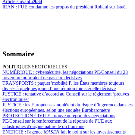
Article suivant
29
/34
IRAN :
l’UE condamne les propos du président Rohani sur Israël
Sommaire
POLITIQUES SECTORIELLES
NUMÉRIQUE :
cybersécurité, les négociations PE/Conseil du 28
novembre pourraient ne pas être décisives
TRANSPORTS :
paquet 'mobilité I', les États membres toujours
divisés à quelques jours d’une réunion ministérielle décisive
JUSTICE :
tentative d’accord au Conseil sur le règlement ‘preuves
électroniques’
JUSTICE :
les Européens s'inquiètent du risque d’ingérence dans les
élections européennes, selon une enquête Eurobaromètre
PROTECTION CIVILE :
nouveau report des négociations
PE/Conseil sur le renforcement de la réponse de l’UE aux
catastrophes d'origine naturelle ou humaine
ÉNERGIE :
l'agence
MASEN
fait le point sur les investissements