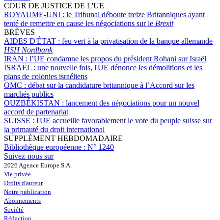
COUR DE JUSTICE DE L'UE
ROYAUME-UNI :
le Tribunal déboute treize Britanniques ayant
tenté de remettre en cause les négociations sur le
Brexit
BRÈVES
AIDES D'ÉTAT :
feu vert à la privatisation de la banque allemande
HSH Nordbank
IRAN :
l’UE condamne les propos du président Rohani sur Israël
ISRAËL :
une nouvelle fois, l'UE dénonce les démolitions et les
plans de colonies israéliens
OMC :
débat sur la candidature britannique à l’Accord sur les
marchés publics
OUZBÉKISTAN :
lancement des négociations pour un nouvel
accord de partenariat
SUISSE :
l'UE accueille favorablement le vote du peuple suisse sur
la primauté du droit international
SUPPLÉMENT HEBDOMADAIRE
Bibliothèque européenne :
N° 1240
Suivez-nous sur
2026 Agence Europe S.A.
Vie privée
Droits d'auteur
Notre publication
Abonnements
Société
Rédaction