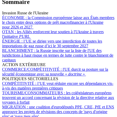
Sommaire
Invasion Russe de l'Ukraine
ÉCONOMIE :
la Commission européenne laisse aux États membres
le choix entre deux options de prêt macrofinancier à l'Ukraine
pour 2026 et 2027
OTAN :
les Alliés renforcent leur soutien à l'Ukraine à travers
l'initiative
PURL
ÉNERGIE :
l’UE se dirige vers une interdiction de toutes les
importations de gaz russe d’ici le 30 septembre 2027
BLANCHIMENT :
la Russie inscrite sur la liste de l'UE des
juridictions à haut risque en termes de lutte contre le blanchiment de
capitaux
ACTION EXTÉRIEURE
COMMERCE/COMPÉTITIVITÉ :
l'UE durcit sa posture sur la
sécurité économique avec sa nouvelle «
doctrine
»
POLITIQUES SECTORIELLES
COMPÉTITIVITÉ :
l’UE veut réduire encore ses dépendances vis-
à-vis des matières premières critiques
TOURISME/CONSOMMATEURS :
les colégislateurs européens
trouvent un accord concernant la révision de la directive relative aux
voyages à forfait
MIGRATION :
une coalition d'eurodéputés PPE, CRE, PfE et ENS
approuve les projets de révisions des concepts de 'pays d'origine
sûrs' et 'pays tiers sûrs'