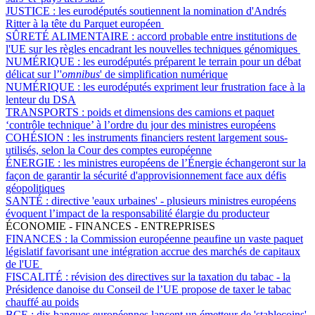
JUSTICE :
les eurodéputés soutiennent la nomination d'Andrés
Ritter à la tête du Parquet européen
SÛRETÉ ALIMENTAIRE :
accord probable entre institutions de
l'UE sur les règles encadrant les nouvelles techniques génomiques
NUMÉRIQUE :
les eurodéputés préparent le terrain pour un débat
délicat sur l’'
omnibus
' de simplification numérique
NUMÉRIQUE :
les eurodéputés expriment leur frustration face à la
lenteur du DSA
TRANSPORTS :
poids et dimensions des camions et paquet
‘contrôle technique’ à l’ordre du jour des ministres européens
COHÉSION :
les instruments financiers restent largement sous-
utilisés, selon la Cour des comptes européenne
ÉNERGIE :
les ministres européens de l’Énergie échangeront sur la
façon de garantir la sécurité d'approvisionnement face aux défis
géopolitiques
SANTÉ :
directive 'eaux urbaines' - plusieurs ministres européens
évoquent l’impact de la responsabilité élargie du producteur
ÉCONOMIE - FINANCES - ENTREPRISES
FINANCES :
la Commission européenne peaufine un vaste paquet
législatif favorisant une intégration accrue des marchés de capitaux
de l'UE
FISCALITÉ :
révision des directives sur la taxation du tabac - la
Présidence danoise du Conseil de l’UE propose de taxer le tabac
chauffé au poids
BCE :
dix banques européennes lancent un émetteur de 'stablecoins'