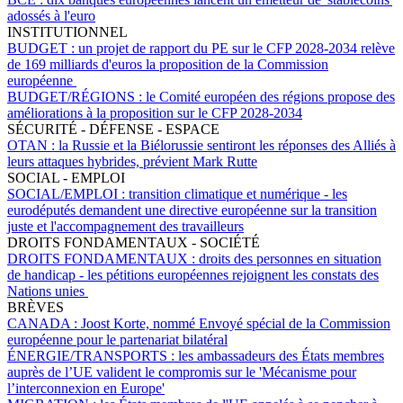
adossés à l'euro
INSTITUTIONNEL
BUDGET :
un projet de rapport du PE sur le CFP 2028-2034 relève
de 169 milliards d'euros la proposition de la Commission
européenne
BUDGET/RÉGIONS :
le Comité européen des régions propose des
améliorations à la proposition sur le CFP 2028-2034
SÉCURITÉ - DÉFENSE - ESPACE
OTAN :
la Russie et la Biélorussie sentiront les réponses des Alliés à
leurs attaques hybrides, prévient Mark Rutte
SOCIAL - EMPLOI
SOCIAL/EMPLOI :
transition climatique et numérique - les
eurodéputés demandent une directive européenne sur la transition
juste et l'accompagnement des travailleurs
DROITS FONDAMENTAUX - SOCIÉTÉ
DROITS FONDAMENTAUX :
droits des personnes en situation
de handicap - les pétitions européennes rejoignent les constats des
Nations unies
BRÈVES
CANADA :
Joost Korte, nommé Envoyé spécial de la Commission
européenne pour le partenariat bilatéral
ÉNERGIE/TRANSPORTS :
les ambassadeurs des États membres
auprès de l’UE valident le compromis sur le 'Mécanisme pour
l’interconnexion en Europe'