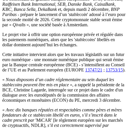
Raiffeisen Bank International, SEB, Danske Bank, CaixaBank,
KBC, Banca Sella, DekaBank
et, depuis mardi 2 décembre,
BNP
Paribas
- prépare le lancement d’un '
stablecoin
' adossé à l’euro pour
la seconde moitié de 2026. Cette cryptomonnaie stable serait émise
par «
Qivalis
», une société basée à Amsterdam.
Le projet vise à offrir une option européenne privée et régulée dans
les paiements numériques, alors que les '
stablecoins
' libellés en
dollar dominent aujourd’hui les échanges.
Cette initiative intervient alors que les travaux législatifs sur un futur
euro numérique - une monnaie numérique publique qui serait émise
par la Banque centrale européenne (BCE) - s’intensifient au Conseil
de l’UE et au Parlement européen (EUROPE
13747/21
;
13753/15
).
«
Nous disposons d’un cadre réglementaire au sein duquel les
stablecoins peuvent être mis en place
», a rappelé la présidente de la
BCE, Christine Lagarde, interrogée sur ce projet dans le cadre d'un
dialogue avec les eurodéputés de la commission des affaires
économiques et monétaires (ECON) du PE, mercredi 3 décembre.
«
Avec dix banques réputées et respectables comme pères et mères
fondateurs de ce stablecoin libellé en euros, s’il s’inscrit dans le
cadre prescrit par
'MiCAR' [le règlement européen sur les marchés
de cryptoactifs, NDLR],
s’il est correctement supervisé par