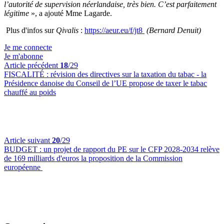
l’autorité de supervision néerlandaise, très bien. C’est parfaitement
légitime
», a ajouté Mme Lagarde.
Plus d'infos sur
Qivalis
:
https://aeur.eu/f/jt8
(Bernard Denuit)
Je me connecte
Je m'abonne
Article précédent
18
/29
FISCALITÉ :
révision des directives sur la taxation du tabac - la
Présidence danoise du Conseil de l’UE propose de taxer le tabac
chauffé au poids
Article suivant
20
/29
BUDGET :
un projet de rapport du PE sur le CFP 2028-2034 relève
de 169 milliards d'euros la proposition de la Commission
européenne