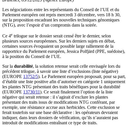
Les négociations entre les représentants du Conseil de l’UE et du
Parlement européen ont repris mercredi 3 décembre, vers 18 h 30,
sur la proposition encadrant les nouvelles techniques génomiques
(NTG), avec l’espoir d’un compromis dans la soirée.
e
Ce 4
trilogue sur le dossier serait censé être le dernier, selon
plusieurs sources européennes. Sur les derniers sujets en débat,
certaines sources évoquaient un possible large ralliement de la
rapportrice du Parlement européen, Jessica Polfjärd (PPE, suédoise),
à la position du Conseil de l’UE.
Sur la
durabilité
, la solution retenue serait celle envisagée lors du
précédent trilogue, à savoir une liste d’exclusions (liste négative)
(EUROPE
13752/5
). Le Parlement européen proposait, pour sa part,
d’établir une liste positive afin d’autoriser en catégorie 1 uniquement
les plantes NTG présentant des traits bénéfiques pour la durabilité
(EUROPE
13730/11
). Ce serait finalement l’option de la liste
négative qui serait retenue : il s’agirait d’exclure les plantes
présentant des traits issus de modifications NTG conférant, par
exemple, une résistance accrue aux herbicides. Cette exclusion se
ferait toutefois sur une base déclarative : les opérateurs devraient
indiquer, dans leurs dossiers de vérification, qu’ils n’auraient pas
introduit de modifications entraînant ce type de traits.