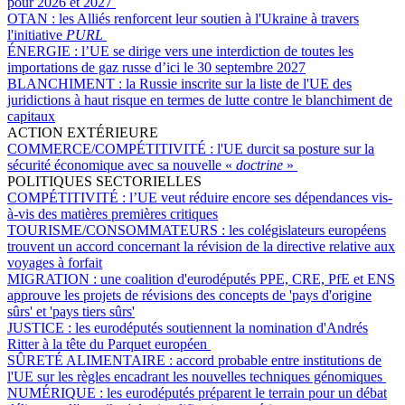
pour 2026 et 2027
OTAN :
les Alliés renforcent leur soutien à l'Ukraine à travers
l'initiative
PURL
ÉNERGIE :
l’UE se dirige vers une interdiction de toutes les
importations de gaz russe d’ici le 30 septembre 2027
BLANCHIMENT :
la Russie inscrite sur la liste de l'UE des
juridictions à haut risque en termes de lutte contre le blanchiment de
capitaux
ACTION EXTÉRIEURE
COMMERCE/COMPÉTITIVITÉ :
l'UE durcit sa posture sur la
sécurité économique avec sa nouvelle «
doctrine
»
POLITIQUES SECTORIELLES
COMPÉTITIVITÉ :
l’UE veut réduire encore ses dépendances vis-
à-vis des matières premières critiques
TOURISME/CONSOMMATEURS :
les colégislateurs européens
trouvent un accord concernant la révision de la directive relative aux
voyages à forfait
MIGRATION :
une coalition d'eurodéputés PPE, CRE, PfE et ENS
approuve les projets de révisions des concepts de 'pays d'origine
sûrs' et 'pays tiers sûrs'
JUSTICE :
les eurodéputés soutiennent la nomination d'Andrés
Ritter à la tête du Parquet européen
SÛRETÉ ALIMENTAIRE :
accord probable entre institutions de
l'UE sur les règles encadrant les nouvelles techniques génomiques
NUMÉRIQUE :
les eurodéputés préparent le terrain pour un débat