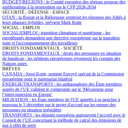
BUDGET/RÉGIONS :
le Comité européen des régions propose des
améliorations à la proposition sur le CFP 2028-2034
SÉCURITÉ - DÉFENSE - ESPACE
OTAN :
la Russie et la Biélorussie sentiront les réponses des Alliés à
leurs attaques hybrides, prévient Mark Rutte
SOCIAL - EMPLOI
SOCIAL/EMPLOI :
transition climatique et numérique - les
eurodéputés demandent une directive européenne sur la transition
juste et l'accompagnement des travailleurs
DROITS FONDAMENTAUX - SOCIÉTÉ
DROITS FONDAMENTAUX :
droits des personnes en situation
de handicap - les pétitions européennes rejoignent les constats des
Nations unies
BRÈVES
CANADA :
Joost Korte, nommé Envoyé spécial de la Commission
européenne pour le partenariat bilatéral
ÉNERGIE/TRANSPORTS :
les ambassadeurs des États membres
auprès de l’UE valident le compromis sur le 'Mécanisme pour
l’interconnexion en Europe'
MIGRATION :
les États membres de l'UE appelés à se pencher à
nouveau le 5 décembre sur le projet d'accord sur les retours des
personnes en situation irrégulière
TRANSPORTS :
les députés européens approuvent l’accord avec le
Conseil de l’UE concernant la méthode de calcul des émissions de
gaz à effet de serre