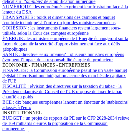
délicat sur l’'
omnibus
' de simplification numérique
NUMÉRIQUE :
les eurodéputés expriment leur frustration face à la
lenteur du DSA
TRANSPORTS :
poids et dimensions des camions et paquet
‘contrôle technique’ à l’ordre du jour des ministres européens
COHÉSION :
les instruments financiers restent largement sous-
utilisés, selon la Cour des comptes européenne
ÉNERGIE :
les ministres européens de l’Énergie échangeront sur la
façon de garantir la sécurité d'approvisionnement face aux défis
géopolitiques
SANTÉ :
directive 'eaux urbaines' - plusieurs ministres européens
évoquent l’impact de la responsabilité élargie du producteur
ÉCONOMIE - FINANCES - ENTREPRISES
FINANCES :
la Commission européenne peaufine un vaste paquet
législatif favorisant une intégration accrue des marchés de capitaux
de l'UE
FISCALITÉ :
révision des directives sur la taxation du tabac - la
Présidence danoise du Conseil de l’UE propose de taxer le tabac
chauffé au poids
BCE :
dix banques européennes lancent un émetteur de 'stablecoins'
adossés à l'euro
INSTITUTIONNEL
BUDGET :
un projet de rapport du PE sur le CFP 2028-2034 relève
de 169 milliards d'euros la proposition de la Commission
européenne