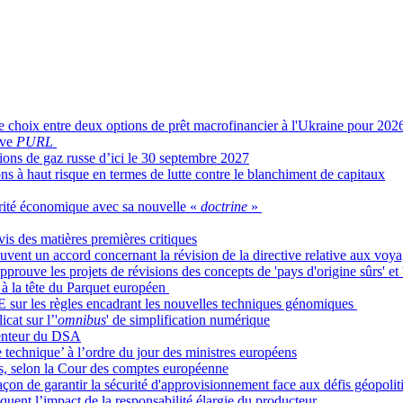
 choix entre deux options de prêt macrofinancier à l'Ukraine pour 202
tive
PURL
tions de gaz russe d’ici le 30 septembre 2027
tions à haut risque en termes de lutte contre le blanchiment de capitaux
urité économique avec sa nouvelle «
doctrine
»
is des matières premières critiques
ouvent un accord concernant la révision de la directive relative aux voyag
uve les projets de révisions des concepts de 'pays d'origine sûrs' et 'p
 à la tête du Parquet européen
UE sur les règles encadrant les nouvelles techniques génomiques
cat sur l’'
omnibus
' de simplification numérique
 lenteur du DSA
 technique’ à l’ordre du jour des ministres européens
sés, selon la Cour des comptes européenne
açon de garantir la sécurité d'approvisionnement face aux défis géopolit
oquent l’impact de la responsabilité élargie du producteur