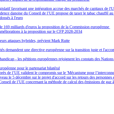
slatif favorisant une intégration accrue des marchés de capitaux de l
ésidence danoise du Conseil de l’UE propose de taxer le tabac chauffé au
dossés à l'euro
de 169 milliards d'euros la proposition de la Commission européenne
méliorations à la proposition sur le CFP 2028-2034
à leurs attaques hybrides, prévient Mark Rutte
utés demandent une directive européenne sur la transition juste et l'acc
 handicap - les pétitions européennes rejoignent les constats des Nation
opéenne pour le partenariat bilatéral
rès de l’UE valident le compromis sur le 'Mécanisme pour l’interconn
au le 5 décembre sur le projet d'accord sur les retours des personnes en
Conseil de l’UE concernant la méthode de calcul des émissions de gaz à 