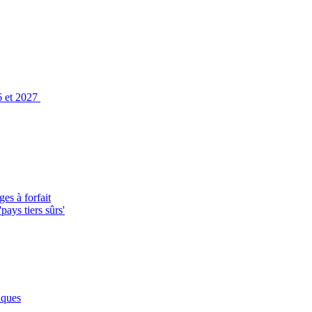
6 et 2027
es à forfait
ays tiers sûrs'
iques