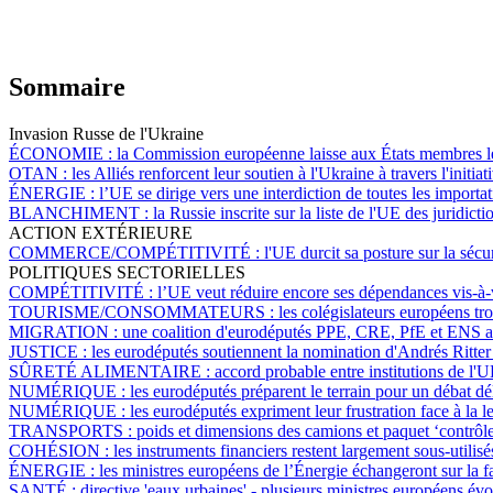
Sommaire
Invasion Russe de l'Ukraine
ÉCONOMIE :
la Commission européenne laisse aux États membres le
OTAN :
les Alliés renforcent leur soutien à l'Ukraine à travers l'initia
ÉNERGIE :
l’UE se dirige vers une interdiction de toutes les importa
BLANCHIMENT :
la Russie inscrite sur la liste de l'UE des juridic
ACTION EXTÉRIEURE
COMMERCE/COMPÉTITIVITÉ :
l'UE durcit sa posture sur la séc
POLITIQUES SECTORIELLES
COMPÉTITIVITÉ :
l’UE veut réduire encore ses dépendances vis-à-v
TOURISME/CONSOMMATEURS :
les colégislateurs européens tr
MIGRATION :
une coalition d'eurodéputés PPE, CRE, PfE et ENS appro
JUSTICE :
les eurodéputés soutiennent la nomination d'Andrés Ritter
SÛRETÉ ALIMENTAIRE :
accord probable entre institutions de l'
NUMÉRIQUE :
les eurodéputés préparent le terrain pour un débat déli
NUMÉRIQUE :
les eurodéputés expriment leur frustration face à la
TRANSPORTS :
poids et dimensions des camions et paquet ‘contrôle
COHÉSION :
les instruments financiers restent largement sous-utili
ÉNERGIE :
les ministres européens de l’Énergie échangeront sur la f
SANTÉ :
directive 'eaux urbaines' - plusieurs ministres européens év