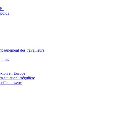
'UE
 poids
ompagnement des travailleurs
s unies
exion en Europe'
 situation irrégulière
effet de serre