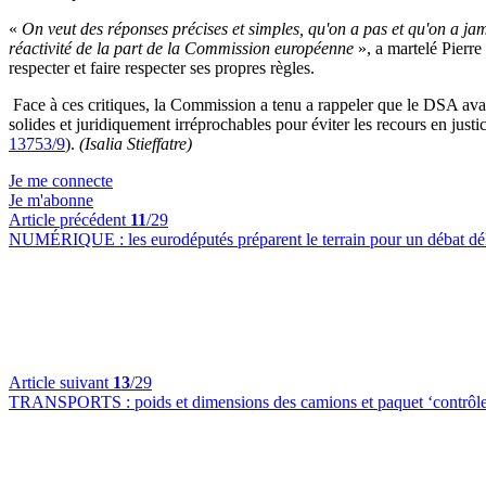
«
On veut des réponses précises et simples, qu'on a pas et qu'on a jama
réactivité de la part de la Commission européenne
», a martelé Pierre
respecter et faire respecter ses propres règles.
Face à ces critiques, la Commission a tenu a rappeler que le DSA avait
solides et juridiquement irréprochables pour éviter les recours en ju
13753/9
).
(Isalia Stieffatre)
Je me connecte
Je m'abonne
Article précédent
11
/29
NUMÉRIQUE :
les eurodéputés préparent le terrain pour un débat déli
Article suivant
13
/29
TRANSPORTS :
poids et dimensions des camions et paquet ‘contrôle