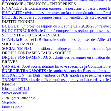
ÉCONOMIE - FINANCES - ENTREPRISES
FINANCES :
la Commission européenne peaufine un vaste paquet légi
FISCALITÉ :
révision des directives sur la taxation du tabac - la Pr
BCE :
dix banques européennes lancent un émetteur de 'stablecoins' a
INSTITUTIONNEL
BUDGET :
un projet de rapport du PE sur le CFP 2028-2034 relève 
BUDGET/RÉGIONS :
le Comité européen des régions propose des a
SÉCURITÉ - DÉFENSE - ESPACE
OTAN :
la Russie et la Biélorussie sentiront les réponses des Alliés 
SOCIAL - EMPLOI
SOCIAL/EMPLOI :
transition climatique et numérique - les eurodép
DROITS FONDAMENTAUX - SOCIÉTÉ
DROITS FONDAMENTAUX :
droits des personnes en situation de
BRÈVES
CANADA :
Joost Korte, nommé Envoyé spécial de la Commission eur
ÉNERGIE/TRANSPORTS :
les ambassadeurs des États membres aup
MIGRATION :
les États membres de l'UE appelés à se pencher à nouve
TRANSPORTS :
les députés européens approuvent l’accord avec le 
Kiosque
Kiosque :
N° 141
Suivez-nous sur
2026 Agence Europe S.A.
Vie privée
Droits d'auteur