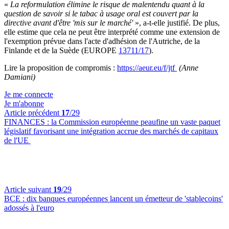
«
La reformulation élimine le risque de malentendu quant à la
question de savoir si le tabac à usage oral est couvert par la
directive avant d'être 'mis sur le marché'
», a-t-elle justifié. De plus,
elle estime que cela ne peut être interprété comme une extension de
l'exemption prévue dans l'acte d'adhésion de l'Autriche, de la
Finlande et de la Suède (EUROPE
13711/17
).
Lire la proposition de compromis :
https://aeur.eu/f/jtf
(Anne
Damiani)
Je me connecte
Je m'abonne
Article précédent
17
/29
FINANCES :
la Commission européenne peaufine un vaste paquet
législatif favorisant une intégration accrue des marchés de capitaux
de l'UE
Article suivant
19
/29
BCE :
dix banques européennes lancent un émetteur de 'stablecoins'
adossés à l'euro