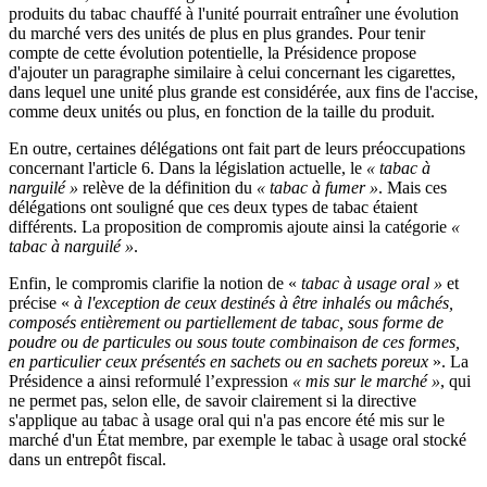
produits du tabac chauffé à l'unité pourrait entraîner une évolution
du marché vers des unités de plus en plus grandes. Pour tenir
compte de cette évolution potentielle, la Présidence propose
d'ajouter un paragraphe similaire à celui concernant les cigarettes,
dans lequel une unité plus grande est considérée, aux fins de l'accise,
comme deux unités ou plus, en fonction de la taille du produit.
En outre, certaines délégations ont fait part de leurs préoccupations
concernant l'article 6. Dans la législation actuelle, le
« tabac à
narguilé »
relève de la définition du
« tabac à fumer »
. Mais ces
délégations ont souligné que ces deux types de tabac étaient
différents. La proposition de compromis ajoute ainsi la catégorie
«
tabac à narguilé »
.
Enfin, le compromis clarifie la notion de «
tabac à usage oral »
et
précise «
à l'exception de ceux destinés à être inhalés ou mâchés,
composés entièrement ou partiellement de tabac, sous forme de
poudre ou de particules ou sous toute combinaison de ces formes,
en particulier ceux présentés en sachets ou en sachets poreux
». La
Présidence a ainsi reformulé l’expression
« mis sur le marché »
, qui
ne permet pas, selon elle, de savoir clairement si la directive
s'applique au tabac à usage oral qui n'a pas encore été mis sur le
marché d'un État membre, par exemple le tabac à usage oral stocké
dans un entrepôt fiscal.