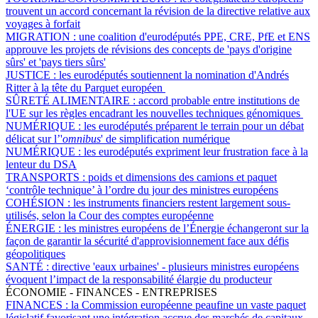
trouvent un accord concernant la révision de la directive relative aux
voyages à forfait
MIGRATION :
une coalition d'eurodéputés PPE, CRE, PfE et ENS
approuve les projets de révisions des concepts de 'pays d'origine
sûrs' et 'pays tiers sûrs'
JUSTICE :
les eurodéputés soutiennent la nomination d'Andrés
Ritter à la tête du Parquet européen
SÛRETÉ ALIMENTAIRE :
accord probable entre institutions de
l'UE sur les règles encadrant les nouvelles techniques génomiques
NUMÉRIQUE :
les eurodéputés préparent le terrain pour un débat
délicat sur l’'
omnibus
' de simplification numérique
NUMÉRIQUE :
les eurodéputés expriment leur frustration face à la
lenteur du DSA
TRANSPORTS :
poids et dimensions des camions et paquet
‘contrôle technique’ à l’ordre du jour des ministres européens
COHÉSION :
les instruments financiers restent largement sous-
utilisés, selon la Cour des comptes européenne
ÉNERGIE :
les ministres européens de l’Énergie échangeront sur la
façon de garantir la sécurité d'approvisionnement face aux défis
géopolitiques
SANTÉ :
directive 'eaux urbaines' - plusieurs ministres européens
évoquent l’impact de la responsabilité élargie du producteur
ÉCONOMIE - FINANCES - ENTREPRISES
FINANCES :
la Commission européenne peaufine un vaste paquet
législatif favorisant une intégration accrue des marchés de capitaux