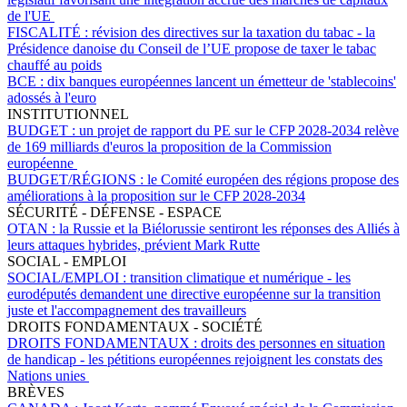
de l'UE
FISCALITÉ :
révision des directives sur la taxation du tabac - la
Présidence danoise du Conseil de l’UE propose de taxer le tabac
chauffé au poids
BCE :
dix banques européennes lancent un émetteur de 'stablecoins'
adossés à l'euro
INSTITUTIONNEL
BUDGET :
un projet de rapport du PE sur le CFP 2028-2034 relève
de 169 milliards d'euros la proposition de la Commission
européenne
BUDGET/RÉGIONS :
le Comité européen des régions propose des
améliorations à la proposition sur le CFP 2028-2034
SÉCURITÉ - DÉFENSE - ESPACE
OTAN :
la Russie et la Biélorussie sentiront les réponses des Alliés à
leurs attaques hybrides, prévient Mark Rutte
SOCIAL - EMPLOI
SOCIAL/EMPLOI :
transition climatique et numérique - les
eurodéputés demandent une directive européenne sur la transition
juste et l'accompagnement des travailleurs
DROITS FONDAMENTAUX - SOCIÉTÉ
DROITS FONDAMENTAUX :
droits des personnes en situation
de handicap - les pétitions européennes rejoignent les constats des
Nations unies
BRÈVES