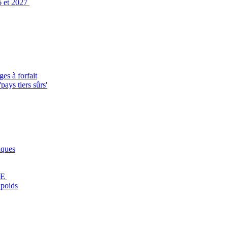
6 et 2027
es à forfait
ays tiers sûrs'
iques
'UE
 poids