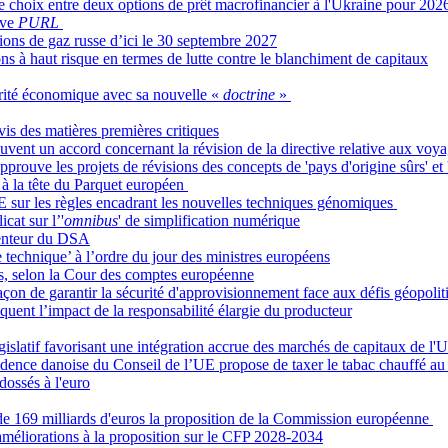
 choix entre deux options de prêt macrofinancier à l'Ukraine pour 202
tive
PURL
tions de gaz russe d’ici le 30 septembre 2027
tions à haut risque en termes de lutte contre le blanchiment de capitaux
urité économique avec sa nouvelle «
doctrine
»
is des matières premières critiques
ouvent un accord concernant la révision de la directive relative aux voyag
uve les projets de révisions des concepts de 'pays d'origine sûrs' et 'p
 à la tête du Parquet européen
UE sur les règles encadrant les nouvelles techniques génomiques
cat sur l’'
omnibus
' de simplification numérique
 lenteur du DSA
 technique’ à l’ordre du jour des ministres européens
sés, selon la Cour des comptes européenne
açon de garantir la sécurité d'approvisionnement face aux défis géopolit
oquent l’impact de la responsabilité élargie du producteur
slatif favorisant une intégration accrue des marchés de capitaux de l
ésidence danoise du Conseil de l’UE propose de taxer le tabac chauffé au
dossés à l'euro
de 169 milliards d'euros la proposition de la Commission européenne
méliorations à la proposition sur le CFP 2028-2034