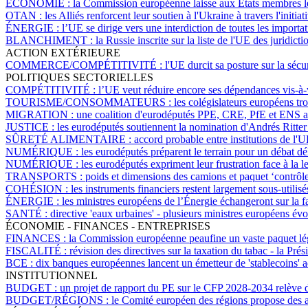
ÉCONOMIE :
la Commission européenne laisse aux États membres le
OTAN :
les Alliés renforcent leur soutien à l'Ukraine à travers l'initia
ÉNERGIE :
l’UE se dirige vers une interdiction de toutes les importa
BLANCHIMENT :
la Russie inscrite sur la liste de l'UE des juridic
ACTION EXTÉRIEURE
COMMERCE/COMPÉTITIVITÉ :
l'UE durcit sa posture sur la séc
POLITIQUES SECTORIELLES
COMPÉTITIVITÉ :
l’UE veut réduire encore ses dépendances vis-à-v
TOURISME/CONSOMMATEURS :
les colégislateurs européens tr
MIGRATION :
une coalition d'eurodéputés PPE, CRE, PfE et ENS appro
JUSTICE :
les eurodéputés soutiennent la nomination d'Andrés Ritter
SÛRETÉ ALIMENTAIRE :
accord probable entre institutions de l'
NUMÉRIQUE :
les eurodéputés préparent le terrain pour un débat déli
NUMÉRIQUE :
les eurodéputés expriment leur frustration face à la
TRANSPORTS :
poids et dimensions des camions et paquet ‘contrôle
COHÉSION :
les instruments financiers restent largement sous-utili
ÉNERGIE :
les ministres européens de l’Énergie échangeront sur la f
SANTÉ :
directive 'eaux urbaines' - plusieurs ministres européens év
ÉCONOMIE - FINANCES - ENTREPRISES
FINANCES :
la Commission européenne peaufine un vaste paquet légi
FISCALITÉ :
révision des directives sur la taxation du tabac - la Pr
BCE :
dix banques européennes lancent un émetteur de 'stablecoins' a
INSTITUTIONNEL
BUDGET :
un projet de rapport du PE sur le CFP 2028-2034 relève 
BUDGET/RÉGIONS :
le Comité européen des régions propose des a