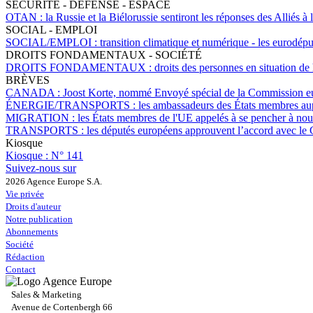
SÉCURITÉ - DÉFENSE - ESPACE
OTAN :
la Russie et la Biélorussie sentiront les réponses des Alliés 
SOCIAL - EMPLOI
SOCIAL/EMPLOI :
transition climatique et numérique - les eurodép
DROITS FONDAMENTAUX - SOCIÉTÉ
DROITS FONDAMENTAUX :
droits des personnes en situation de
BRÈVES
CANADA :
Joost Korte, nommé Envoyé spécial de la Commission eur
ÉNERGIE/TRANSPORTS :
les ambassadeurs des États membres aup
MIGRATION :
les États membres de l'UE appelés à se pencher à nouve
TRANSPORTS :
les députés européens approuvent l’accord avec le 
Kiosque
Kiosque :
N° 141
Suivez-nous sur
2026 Agence Europe S.A.
Vie privée
Droits d'auteur
Notre publication
Abonnements
Société
Rédaction
Contact
Sales & Marketing
Avenue de Cortenbergh 66