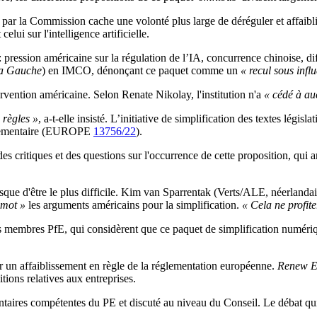
e par la Commission cache une volonté plus large de déréguler et affaibli
lui sur l'intelligence artificielle.
: pression américaine sur la régulation de l’IA, concurrence chinoise
a Gauche
) en IMCO, dénonçant ce paquet comme un
« recul sous infl
ervention américaine. Selon Renate Nikolay, l'institution n'a
« cédé à auc
s règles »
, a-t-elle insisté. L’initiative de simplification des textes légi
églementaire (EUROPE
13756/22
).
 critiques et des questions sur l'occurrence de cette proposition, qui a
sque d'être le plus difficile. Kim van Sparrentak (Verts/ALE, néerlandais
 mot »
les arguments américains pour la simplification.
« Cela ne profit
membres PfE, qui considèrent que ce paquet de simplification numérique
ir un affaiblissement en règle de la réglementation européenne.
Renew E
tions relatives aux entreprises.
entaires compétentes du PE et discuté au niveau du Conseil. Le débat q