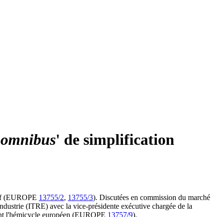
'
omnibus
' de simplification
losif (EUROPE
13755/2
,
13755/3
). Discutées en commission du marché
ndustrie (ITRE) avec la vice-présidente exécutive chargée de la
ment l'hémicycle européen (EUROPE
13757/9
).