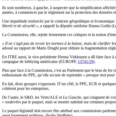
Ils sont nombreux, à gauche, à suspecter que la simplification affiché
années, à commencer par le règlement sur la protection des données et ce
Une inquiétude renforcée par le contexte géopolitique et économique 
liberté et de sécurité »
, a rappelé la députée suédoise Hanna Gedin (
L
La Commission, elle, rejette fermement ces critiques et la notion d'int
« Il ne s’agit pas de revoir les normes à la baisse, mais de clarifier le
adossé au rapport de Mario Draghi pour réduire la fragmentation r
En ITRE aussi, la vice-présidente Henna Virkkunen a dû faire face à des
campagne de lobbying américaine (EUROPE
13741/19
).
Plus que face à la Commission, c'est au Parlement que le bras de fer ri
enthousiaste du PPE, qu’elle accuse de reprendre
« presque mot pour
En fait, deux groupes s'opposent. D’un côté, le PPE, ECR et quelques 
cohérent pour les entreprises.
De l’autre, le S&D, les Verts/ALE et
La Gauche
, qui craignent de vo
» soulevées par le paquet, mais se montre satisfait sur certaines proposi
Le paquet législatif doit encore être attribué aux commissions parlem
aussi hautement politique.
(Isalia Stieffatre)