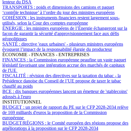
lenteur du DSA
TRANSPORTS :
poids et dimensions des camions et paquet
‘contrôle technique’ à l’ordre du jour des ministres européens
COHÉSION :
les instruments financiers restent largement sous-
utilisés, selon la Cour des comptes européenne
ÉNERGIE :
les ministres européens de l’Énergie échangeront sur la
façon de garantir la sécurité d'approvisionnement face aux défis
géopolitiques
SANTÉ :
directive 'eaux urbaines' - plusieurs ministres européens
évoquent l’impact de la responsabilité élargie du producteur
ÉCONOMIE - FINANCES - ENTREPRISES
FINANCES :
la Commission européenne peaufine un vaste paquet
législatif favorisant une intégration accrue des marchés de capitaux
de l'UE
FISCALITÉ :
révision des directives sur la taxation du tabac - la
Présidence danoise du Conseil de l’UE propose de taxer le tabac
chauffé au poids
BCE :
dix banques européennes lancent un émetteur de 'stablecoins'
adossés à l'euro
INSTITUTIONNEL
BUDGET :
un projet de rapport du PE sur le CFP 2028-2034 relève
de 169 milliards d'euros la proposition de la Commission
européenne
BUDGET/RÉGIONS :
le Comité européen des régions propose des
améliorations à la proposition sur le CFP 2028-2034