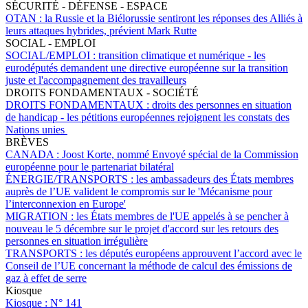
SÉCURITÉ - DÉFENSE - ESPACE
OTAN :
la Russie et la Biélorussie sentiront les réponses des Alliés à
leurs attaques hybrides, prévient Mark Rutte
SOCIAL - EMPLOI
SOCIAL/EMPLOI :
transition climatique et numérique - les
eurodéputés demandent une directive européenne sur la transition
juste et l'accompagnement des travailleurs
DROITS FONDAMENTAUX - SOCIÉTÉ
DROITS FONDAMENTAUX :
droits des personnes en situation
de handicap - les pétitions européennes rejoignent les constats des
Nations unies
BRÈVES
CANADA :
Joost Korte, nommé Envoyé spécial de la Commission
européenne pour le partenariat bilatéral
ÉNERGIE/TRANSPORTS :
les ambassadeurs des États membres
auprès de l’UE valident le compromis sur le 'Mécanisme pour
l’interconnexion en Europe'
MIGRATION :
les États membres de l'UE appelés à se pencher à
nouveau le 5 décembre sur le projet d'accord sur les retours des
personnes en situation irrégulière
TRANSPORTS :
les députés européens approuvent l’accord avec le
Conseil de l’UE concernant la méthode de calcul des émissions de
gaz à effet de serre
Kiosque
Kiosque :
N° 141