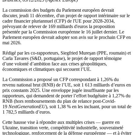
La commission des budgets du Parlement européen devrait
discuter, jeudi 11 décembre, d'un projet de rapport intérimaire sur le
cadre financier pluriannuel (CFP) de l'UE pour 2028-2034,
prévoyant de relever de 169 milliards d'euros la proposition
présentée par la Commission européenne le 16 juillet dernier. Le
Parlement européen devrait adopter son avis sur le prochain CFP en
mai 2026.
Rédigé par les co-rapporteurs, Siegfried Mureşan (PPE, roumain) et
Carla Tavares (S&D, portugaise), le projet de rapport témoigne
d’une volonté d’ambition face aux crises géopolitiques,
économiques et climatiques qui secouent l’UE.
La Commission a proposé un CFP correspondant à 1,26% du
revenu national brut (RNB) de l’UE, soit 1 613 milliards d’euros en
prix constants 2025. Une enveloppe jugée insuffisante par les
rapporteurs, qui demandent de porter l’effort budgétaire à 1,27% du
RNB (hors remboursements du plan de relance post-Covid-
19
NextGenerationEU
), soit 1,38 % en les incluant, pour un total de
1 782,5 milliards d’euros.
Cette hausse vise à répondre aux multiples crises — guerre en
Ukraine, transition verte, compétitivité industrielle, souveraineté
technologique, renforcement de la défense européenne — et à éviter