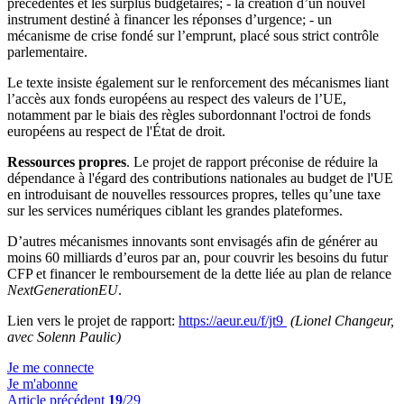
précédentes et les surplus budgétaires; - la création d’un nouvel
instrument destiné à financer les réponses d’urgence; - un
mécanisme de crise fondé sur l’emprunt, placé sous strict contrôle
parlementaire.
Le texte insiste également sur le renforcement des mécanismes liant
l’accès aux fonds européens au respect des valeurs de l’UE,
notamment par le biais des règles subordonnant l'octroi de fonds
européens au respect de l'État de droit.
Ressources propres
. Le projet de rapport préconise de réduire la
dépendance à l'égard des contributions nationales au budget de l'UE
en introduisant de nouvelles ressources propres, telles qu’une taxe
sur les services numériques ciblant les grandes plateformes.
D’autres mécanismes innovants sont envisagés afin de générer au
moins 60 milliards d’euros par an, pour couvrir les besoins du futur
CFP et financer le remboursement de la dette liée au plan de relance
NextGenerationEU
.
Lien vers le projet de rapport:
https://aeur.eu/f/jt9
(Lionel Changeur,
avec Solenn Paulic)
Je me connecte
Je m'abonne
Article précédent
19
/29