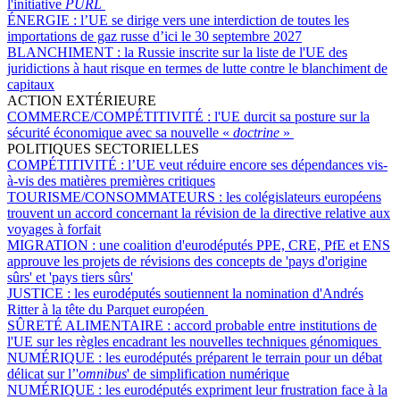
l'initiative
PURL
ÉNERGIE :
l’UE se dirige vers une interdiction de toutes les
importations de gaz russe d’ici le 30 septembre 2027
BLANCHIMENT :
la Russie inscrite sur la liste de l'UE des
juridictions à haut risque en termes de lutte contre le blanchiment de
capitaux
ACTION EXTÉRIEURE
COMMERCE/COMPÉTITIVITÉ :
l'UE durcit sa posture sur la
sécurité économique avec sa nouvelle «
doctrine
»
POLITIQUES SECTORIELLES
COMPÉTITIVITÉ :
l’UE veut réduire encore ses dépendances vis-
à-vis des matières premières critiques
TOURISME/CONSOMMATEURS :
les colégislateurs européens
trouvent un accord concernant la révision de la directive relative aux
voyages à forfait
MIGRATION :
une coalition d'eurodéputés PPE, CRE, PfE et ENS
approuve les projets de révisions des concepts de 'pays d'origine
sûrs' et 'pays tiers sûrs'
JUSTICE :
les eurodéputés soutiennent la nomination d'Andrés
Ritter à la tête du Parquet européen
SÛRETÉ ALIMENTAIRE :
accord probable entre institutions de
l'UE sur les règles encadrant les nouvelles techniques génomiques
NUMÉRIQUE :
les eurodéputés préparent le terrain pour un débat
délicat sur l’'
omnibus
' de simplification numérique
NUMÉRIQUE :
les eurodéputés expriment leur frustration face à la