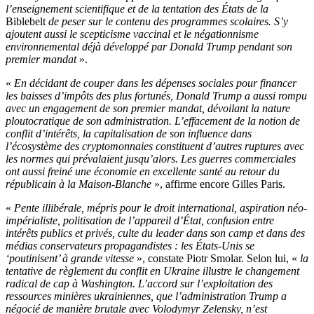
l’enseignement scientifique et de la tentation des États de la
Biblebelt
de peser sur le contenu des programmes scolaires. S’y
ajoutent aussi le scepticisme vaccinal et le négationnisme
environnemental déjà développé par Donald Trump pendant son
premier mandat
».
«
En décidant de couper dans les dépenses sociales pour financer
les baisses d’impôts des plus fortunés, Donald Trump a aussi rompu
avec un engagement de son premier mandat, dévoilant la nature
ploutocratique de son administration. L’effacement de la notion de
conflit d’intérêts, la capitalisation de son influence dans
l’écosystème des cryptomonnaies constituent d’autres ruptures avec
les normes qui prévalaient jusqu’alors. Les guerres commerciales
ont aussi freiné une économie en excellente santé au retour du
républicain à la Maison-Blanche
», affirme encore Gilles Paris.
«
Pente illibérale, mépris pour le droit international, aspiration néo-
impérialiste, politisation de l’appareil d’État, confusion entre
intérêts publics et privés, culte du leader dans son camp et dans des
médias conservateurs propagandistes : les États-Unis se
‘poutinisent’ à grande vitesse
», constate Piotr Smolar. Selon lui, «
la
tentative de règlement du conflit en Ukraine illustre le changement
radical de cap à Washington. L’accord sur l’exploitation des
ressources minières ukrainiennes, que l’administration Trump a
négocié de manière brutale avec Volodymyr Zelensky, n’est