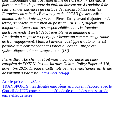
plus importantes dans l’organigramme de l’OTAN : «
Les efforts
faits en matière de partage du fardeau doivent aussi conduire à de
plus grandes exigences de partage de responsabilités pour les
Européens au sein des États-majors de l’OTAN (postes civils et
militaires de haut niveau)
», écrit Pierre Tardy, avant d’ajouter : «
À
terme, se posera la question du poste de SACEUR, aujourd’hui
toujours un Américain. Ses responsabilités dans le domaine
nucléaire rendent un tel débat sensible, et le maintien d’un
Américain à ce poste est perçu par beaucoup comme une garantie
de leur engagement. Mais, à l’inverse, quel type d’autonomie est
possible si le commandant des forces alliées en Europe est
systématiquement non européen ?
».
(OJ)
Pierre Tardy. Le chemin étroit mais incontournable du pilier
européen de l’OTAN. Institut Jacques Delors. Policy Paper n° 316,
novembre 2025. 11 pages. Cette note peut être téléchargée sur le site
de l’institut à l’adresse :
https://aeur.eu/f/jt2
Article précédent
28
/29
TRANSPORTS :
les députés européens approuvent l’accord avec le
Conseil de l’UE concernant la méthode de calcul des émissions de
gaz à effet de serre