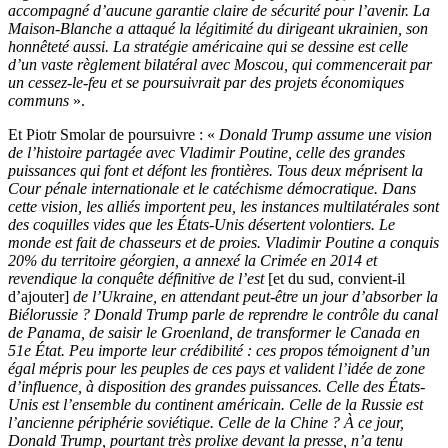
accompagné d’aucune garantie claire de sécurité pour l’avenir. La
Maison-Blanche a attaqué la légitimité du dirigeant ukrainien, son
honnêteté aussi. La stratégie américaine qui se dessine est celle
d’un vaste règlement bilatéral avec Moscou, qui commencerait par
un cessez-le-feu et se poursuivrait par des projets économiques
communs
».
Et Piotr Smolar de poursuivre : «
Donald Trump assume une vision
de l’histoire partagée avec Vladimir Poutine, celle des grandes
puissances qui font et défont les frontières. Tous deux méprisent la
Cour pénale internationale et le catéchisme démocratique. Dans
cette vision, les alliés importent peu, les instances multilatérales sont
des coquilles vides que les États-Unis désertent volontiers. Le
monde est fait de chasseurs et de proies. Vladimir Poutine a conquis
20% du territoire géorgien, a annexé la Crimée en 2014 et
revendique la conquête définitive de l’est
[et du sud, convient-il
d’ajouter]
de l’Ukraine, en attendant peut-être un jour d’absorber la
Biélorussie ? Donald Trump parle de reprendre le contrôle du canal
de Panama, de saisir le Groenland, de transformer le Canada en
51e État. Peu importe leur crédibilité : ces propos témoignent d’un
égal mépris pour les peuples de ces pays et valident l’idée de zone
d’influence, à disposition des grandes puissances. Celle des États-
Unis est l’ensemble du continent américain. Celle de la Russie est
l’ancienne périphérie soviétique. Celle de la Chine ? À ce jour,
Donald Trump, pourtant très prolixe devant la presse, n’a tenu