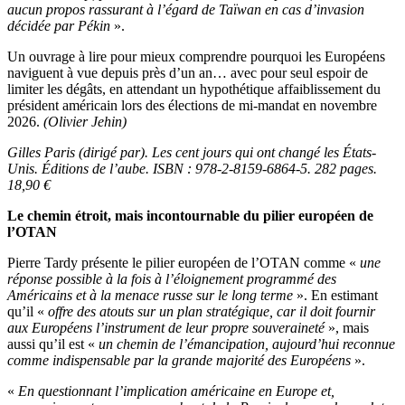
aucun propos rassurant à l’égard de Taïwan en cas d’invasion
décidée par Pékin
».
Un ouvrage à lire pour mieux comprendre pourquoi les Européens
naviguent à vue depuis près d’un an… avec pour seul espoir de
limiter les dégâts, en attendant un hypothétique affaiblissement du
président américain lors des élections de mi-mandat en novembre
2026.
(Olivier Jehin)
Gilles Paris (dirigé par). Les cent jours qui ont changé les États-
Unis. Éditions de l’aube. ISBN : 978-2-8159-6864-5. 282 pages.
18,90 €
Le chemin étroit, mais incontournable du pilier européen de
l’OTAN
Pierre Tardy présente le pilier européen de l’OTAN comme «
une
réponse possible à la fois à l’éloignement programmé des
Américains et à la menace russe sur le long terme
». En estimant
qu’il «
offre des atouts sur un plan stratégique, car il doit fournir
aux Européens l’instrument de leur propre souveraineté
», mais
aussi qu’il est «
un chemin de l’émancipation, aujourd’hui reconnue
comme indispensable par la grande majorité des Européens
».
«
En questionnant l’implication américaine en Europe et,