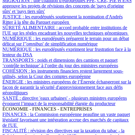
MIGRATION :
une coalition d'eurodéputés PPE, CRE, PfE et ENS
approuve les projets de révisions des concepts de 'pays d'origine
sûrs' et 'pays tiers sûrs'
JUSTICE :
les eurodéputés soutiennent la nomination d'Andrés
Ritter à la tête du Parquet européen
SÛRETÉ ALIMENTAIRE :
accord probable entre institutions de
l'UE sur les règles encadrant les nouvelles techniques génomiques
NUMÉRIQUE :
les eurodéputés préparent le terrain pour un débat
délicat sur l’'
omnibus
' de simplification numérique
NUMÉRIQUE :
les eurodéputés expriment leur frustration face à la
lenteur du DSA
TRANSPORTS :
poids et dimensions des camions et paquet
‘contrôle technique’ à l’ordre du jour des ministres européens
COHÉSION :
les instruments financiers restent largement sous-
utilisés, selon la Cour des comptes européenne
ÉNERGIE :
les ministres européens de l’Énergie échangeront sur la
façon de garantir la sécurité d'approvisionnement face aux défis
géopolitiques
SANTÉ :
directive 'eaux urbaines' - plusieurs ministres européens
évoquent l’impact de la responsabilité élargie du producteur
ÉCONOMIE - FINANCES - ENTREPRISES
FINANCES :
la Commission européenne peaufine un vaste paquet
législatif favorisant une intégration accrue des marchés de capitaux
de l'UE
FISCALITÉ :
révision des directives sur la taxation du tabac - la