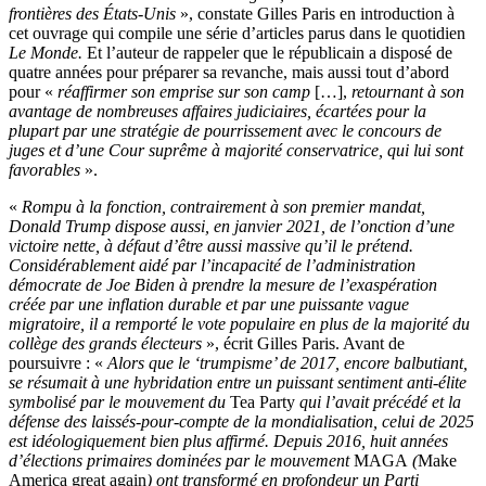
frontières des États-Unis
», constate Gilles Paris en introduction à
cet ouvrage qui compile une série d’articles parus dans le quotidien
Le Monde.
Et l’auteur de rappeler que le républicain a disposé de
quatre années pour préparer sa revanche, mais aussi tout d’abord
pour «
réaffirmer son emprise sur son camp
[…],
retournant à son
avantage de nombreuses affaires judiciaires, écartées pour la
plupart par une stratégie de pourrissement avec le concours de
juges et d’une Cour suprême à majorité conservatrice, qui lui sont
favorables
».
«
Rompu à la fonction, contrairement à son premier mandat,
Donald Trump dispose aussi, en janvier 2021, de l’onction d’une
victoire nette, à défaut d’être aussi massive qu’il le prétend.
Considérablement aidé par l’incapacité de l’administration
démocrate de Joe Biden à prendre la mesure de l’exaspération
créée par une inflation durable et par une puissante vague
migratoire, il a remporté le vote populaire en plus de la majorité du
collège des grands électeurs
», écrit Gilles Paris. Avant de
poursuivre : «
Alors que le ‘trumpisme’ de 2017, encore balbutiant,
se résumait à une hybridation entre un puissant sentiment anti-élite
symbolisé par le mouvement du
Tea Party
qui l’avait précédé et la
défense des laissés-pour-compte de la mondialisation, celui de 2025
est idéologiquement bien plus affirmé. Depuis 2016, huit années
d’élections primaires dominées par le mouvement
MAGA
(
Make
America great again
) ont transformé en profondeur un Parti