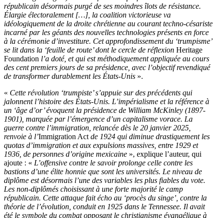
républicain désormais purgé de ses moindres îlots de résistance.
Élargie électoralement […], la coalition victorieuse va
idéologiquement de la droite chrétienne au courant techno-césariste
incarné par les géants des nouvelles technologies présents en force
à la cérémonie d’investiture. Cet approfondissement du ‘trumpisme’
se lit dans la ‘feuille de route’ dont le cercle de réflexion
Heritage
Foundation
l’a doté, et qui est méthodiquement appliquée au cours
des cent premiers jours de sa présidence, avec l’objectif revendiqué
de transformer durablement les États-Unis
».
«
Cette révolution ‘trumpiste’ s’appuie sur des précédents qui
jalonnent l’histoire des États-Unis. L’impérialisme et la référence à
un ‘âge d’or’ évoquent la présidence de William McKinley (1897-
1901), marquée par l’émergence d’un capitalisme vorace. La
guerre contre l’immigration, relancée dès le 20 janvier 2025,
renvoie à l’
Immigration Act
de 1924 qui diminue drastiquement les
quotas d’immigration et aux expulsions massives, entre 1929 et
1936, de personnes d’origine mexicaine
», explique l’auteur, qui
ajoute : «
L’offensive contre le savoir prolonge celle contre les
bastions d’une élite honnie que sont les universités. Le niveau de
diplôme est désormais l’une des variables les plus fiables du vote.
Les non-diplômés choisissant à une forte majorité le camp
républicain. Cette attaque fait écho au ‘procès du singe’, contre la
théorie de l’évolution, conduit en 1925 dans le Tennessee. Il avait
été le symbole du combat opposant le christianisme évangélique à