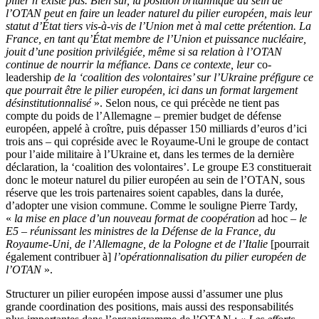
pilier n’existe pas. Bien sûr, la position britannique au sein de
l’OTAN peut en faire un leader naturel du pilier européen, mais leur
statut d’État tiers vis-à-vis de l’Union met à mal cette prétention. La
France, en tant qu’État membre de l’Union et puissance nucléaire,
jouit d’une position privilégiée, même si sa relation à l’OTAN
continue de nourrir la méfiance. Dans ce contexte, leur
co-
leadership
de la ‘coalition des volontaires’ sur l’Ukraine préfigure ce
que pourrait être le pilier européen, ici dans un format largement
désinstitutionnalisé
». Selon nous, ce qui précède ne tient pas
compte du poids de l’Allemagne – premier budget de défense
européen, appelé à croître, puis dépasser 150 milliards d’euros d’ici
trois ans – qui copréside avec le Royaume-Uni le groupe de contact
pour l’aide militaire à l’Ukraine et, dans les termes de la dernière
déclaration, la ‘coalition des volontaires’. Le groupe E3 constituerait
donc le moteur naturel du pilier européen au sein de l’OTAN, sous
réserve que les trois partenaires soient capables, dans la durée,
d’adopter une vision commune. Comme le souligne Pierre Tardy,
«
la mise en place d’un nouveau format de coopération
ad hoc
– le
E5 – réunissant les ministres de la Défense de la France, du
Royaume-Uni, de l’Allemagne, de la Pologne et de l’Italie
[pourrait
également contribuer à]
l’opérationnalisation du pilier européen de
l’OTAN
».
Structurer un pilier européen impose aussi d’assumer une plus
grande coordination des positions, mais aussi des responsabilités