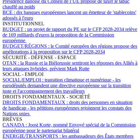
Présidence danoise du Conseil de l’UE propose de taxer le tabac
chauffé au poids
BCE :
dix banques européennes lancent un émetteur de 'stablecoins'
adossés à l'euro
INSTITUTIONNEL
BUDGET :
un projet de rapport du PE sur le CFP 2028-2034 relève
de 169 milliards d'euros la proposition de la Commission
européenne
BUDGET/RÉGIONS :
le Comité européen des régions propose des
améliorations à la proposition sur le CFP 2028-2034
SÉCURITÉ - DÉFENSE - ESPACE
OTAN :
la Russie et la Biélorussie sentiront les réponses des Alliés à
leurs attaques hybrides, prévient Mark Rutte
SOCIAL - EMPLOI
SOCIAL/EMPLOI :
transition climatique et numérique - les
eurodéputés demandent une directive européenne sur la transition
juste et l'accompagnement des travailleurs
DROITS FONDAMENTAUX - SOCIÉTÉ
DROITS FONDAMENTAUX :
droits des personnes en situation
de handicap - les pétitions européennes rejoignent les constats des
Nations unies
BRÈVES
CANADA :
Joost Korte, nommé Envoyé spécial de la Commission
européenne pour le partenariat bilatéral
ÉNERGIE/TRANSPORTS :
les ambassadeurs des États membres