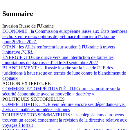
Sommaire
Invasion Russe de l'Ukraine
ÉCONOMIE :
la Commission européenne laisse aux États membres
le choix entre deux options de prêt macrofinancier à l'Ukraine
pour 2026 et 2027
OTAN :
les Alliés renforcent leur soutien à l'Ukraine à travers
l'initiative
PURL
ÉNERGIE :
l’UE se dirige vers une interdiction de toutes les
importations de gaz russe d’ici le 30 septembre 2027
BLANCHIMENT :
la Russie inscrite sur la liste de l'UE des
juridictions à haut risque en termes de lutte contre le blanchiment de
capitaux
ACTION EXTÉRIEURE
COMMERCE/COMPÉTITIVITÉ :
l'UE durcit sa posture sur la
sécurité économique avec sa nouvelle «
doctrine
»
POLITIQUES SECTORIELLES
COMPÉTITIVITÉ :
l’UE veut réduire encore ses dépendances vis-
à-vis des matières premières critiques
TOURISME/CONSOMMATEURS :
les colégislateurs européens
trouvent un accord concernant la révision de la directive relative aux
voyages à forfait