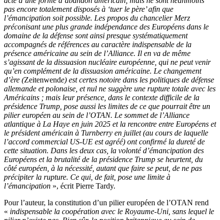
acte d’une forme d’abandon américain, mais ne sont néanmoins
pas encore totalement disposés à ‘tuer le père’ afin que
l’émancipation soit possible. Les propos du chancelier Merz
préconisant une plus grande indépendance des Européens dans le
domaine de la défense sont ainsi presque systématiquement
accompagnés de références au caractère indispensable de la
présence américaine au sein de l’Alliance. Il en va de même
s’agissant de la dissuasion nucléaire européenne, qui ne peut venir
qu’en complément de la dissuasion américaine. Le changement
d’ère (
Zeitenwend
e) est certes notoire dans les politiques de défense
allemande et polonaise, et nul ne suggère une rupture totale avec les
Américains ; mais leur présence, dans le contexte difficile de la
présidence Trump, pose aussi les limites de ce que pourrait être un
pilier européen au sein de l’OTAN. Le sommet de l’Alliance
atlantique à La Haye en juin 2025 et la rencontre entre Européens et
le président américain à Turnberry en juillet (au cours de laquelle
l’accord commercial US-UE est agréé) ont confirmé la dureté de
cette situation. Dans les deux cas, la volonté d’émancipation des
Européens et la brutalité de la présidence Trump se heurtent, du
côté européen, à la nécessité, autant que faire se peut, de ne pas
précipiter la rupture. Ce qui, de fait, pose une limite à
l’émancipation
», écrit Pierre Tardy.
Pour l’auteur, la constitution d’un pilier européen de l’OTAN rend
«
indispensable la coopération avec le Royaume-Uni, sans lequel le