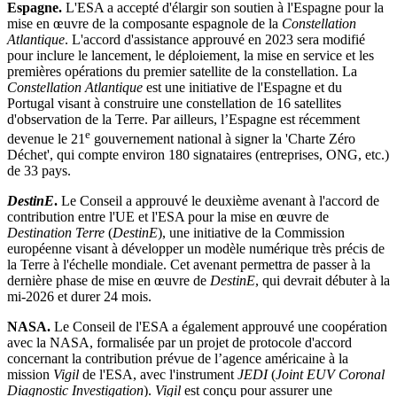
Espagne.
L'ESA a accepté d'élargir son soutien à l'Espagne pour la
mise en œuvre de la composante espagnole de la
Constellation
Atlantique
. L'accord d'assistance approuvé en 2023 sera modifié
pour inclure le lancement, le déploiement, la mise en service et les
premières opérations du premier satellite de la constellation. La
Constellation Atlantique
est une initiative de l'Espagne et du
Portugal visant à construire une constellation de 16 satellites
d'observation de la Terre. Par ailleurs, l’Espagne est récemment
e
devenue le 21
gouvernement national à signer la 'Charte Zéro
Déchet', qui compte environ 180 signataires (entreprises, ONG, etc.)
de 33 pays.
DestinE
.
Le Conseil a approuvé le deuxième avenant à l'accord de
contribution entre l'UE et l'ESA pour la mise en œuvre de
Destination Terre
(
DestinE
), une initiative de la Commission
européenne visant à développer un modèle numérique très précis de
la Terre à l'échelle mondiale. Cet avenant permettra de passer à la
dernière phase de mise en œuvre de
DestinE
, qui devrait débuter à la
mi-2026 et durer 24 mois.
NASA.
Le Conseil de l'ESA a également approuvé une coopération
avec la NASA, formalisée par un projet de protocole d'accord
concernant la contribution prévue de l’agence américaine à la
mission
Vigil
de l'ESA, avec l'instrument
JEDI
(
Joint EUV Coronal
Diagnostic Investigation
).
Vigil
est conçu pour assurer une