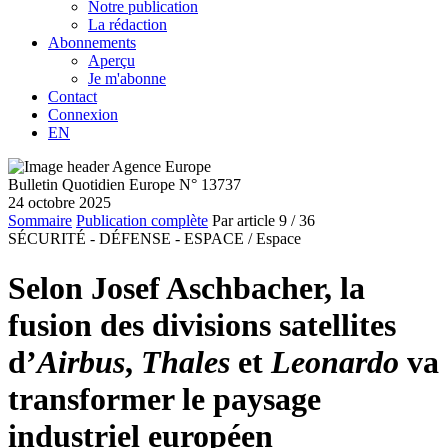
Notre publication
La rédaction
Abonnements
Aperçu
Je m'abonne
Contact
Connexion
EN
Bulletin Quotidien Europe N° 13737
24 octobre 2025
Sommaire
Publication complète
Par article
9
/ 36
SÉCURITÉ - DÉFENSE - ESPACE /
Espace
Selon Josef Aschbacher, la
fusion des divisions satellites
d’
Airbus
,
Thales
et
Leonardo
va
transformer le paysage
industriel européen