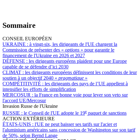
Sommaire
CONSEIL EUROPÉEN
UKRAINE :
à vingt-six, les dirigeants de l'UE chargent la
Commission de présenter des «
options
» pour garantir le
financement de l'Ukraine en 2026 et 2027
DÉFENSE :
les dirigeants européens plaident pour une Europe
capable de se défendre d’ici 2030
CLIMAT :
les dirigeants européens définissent les conditions de leur
soutien à un objectif 2040 «
pragmatique
»
COMPÉTITIVITÉ :
les dirigeants des pays de l’UE appellent à
intensifier les efforts de simplification
MERCOSUR :
la France en bonne voie pour lever son veto sur
l'accord UE/Mercosur
Invasion Russe de l'Ukraine
e
RUSSIE :
le Conseil de l'UE adopte le 19
paquet de sanctions
ACTION EXTÉRIEURE
ÉTATS-UNIS :
l'UE ne peut baisser ses tarifs sur l'acier et
l'aluminium américains sans concession de Washington sur son tarif
de 50%, selon Bernd Lange