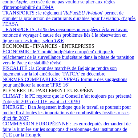
contre
Apple
, accusée de ne pas vouloir se plier aux règles
d'interopérabilité du DMA
TRANSPORTS :
le règlement '
ReFuelEU
Aviation
' permet de
stimuler la production de carburants durables pour l’aviation, d’après
l’EASA
TRANSPORTS :
61% des personnes interrogées déclarent avoir
renoncé à voyager à cause des problèmes liés à la réservation en
ligne pour les trains, selon
T&E
ÉCONOMIE - FINANCES - ENTREPRISES
ÉCONOMIE :
le 'Comité budgétaire européen' critique le
relâchement de la surveillance budgétaire dans la phase de transition
vers le Pacte de stabilité révisé
FISCALITÉ :
la Cour des marchés de Belgique rendra son
jugement sur la loi américaine ‘FATCA’ en décembre
NORMES COMPTABLES :
l'
EFRAG
formule des suggestions
pour améliorer la norme 'IFRS 16'
PLÉNIÈRE DU PARLEMENT EUROPÉEN
CLIMAT :
le PE regrette que le Conseil n’ait toujours pas présenté
l’objectif 2035 de l’UE avant la COP30
ÉNERGIE :
Dan Jørgensen indique que le travail se poursuit pour
mettre fin à toutes les importations de combustibles fossiles russes
d’ici fin 2027
COMMISSION EUROPÉENNE :
les eurodéputés demandent de
faire la lumière sur les soupçons d’espionnage des institutions de
l’UE par la Hongrie