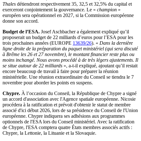
Thales
détiendront respectivement 35, 32,5 et 32,5% du capital et
exerceront conjointement la gouvernance. Le «
champion
»
européen sera opérationnel en 2027, si la Commission européenne
donne son accord.
Budget de l’ESA.
Josef Aschbacher a également expliqué qu’il
proposerait un budget de 22 milliards d’euros pour l’ESA pour les
trois prochaines années (EUROPE
13639/26
). «
Dans la dernière
ligne droite de la préparation du paquet ministériel (qui sera discuté
à Brême les 26 et 27 novembre), le montant financier reste plus ou
moins inchangé. Nous avons procédé à de très légers ajustements. Il
se situe autour de 22 milliards
», a-t-il expliqué, ajoutant qu’il restait
encore beaucoup de travail à faire pour préparer la réunion
ministérielle. Une réunion extraordinaire du Conseil se tiendra le 7
novembre pour aborder les points en suspens.
Chypre.
À l’occasion du Conseil, la République de Chypre a signé
un accord d'association avec l'Agence spatiale européenne. Nicosie
procédera à la ratification et prévoit d'obtenir le statut de membre
associé d'ici début 2026, lors de sa présidence du Conseil de l'Union
européenne. Chypre indiquera ses adhésions aux programmes
optionnels de l'ESA lors du Conseil ministériel. Avec la ratification
de Chypre, l'ESA comptera quatre États membres associés actifs :
Chypre, la Lettonie, la Lituanie et la Slovaquie.