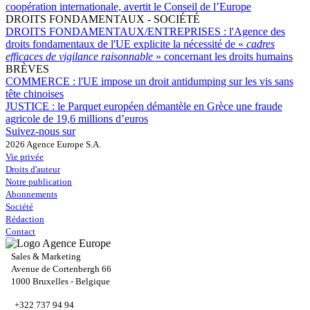
coopération internationale, avertit le Conseil de l’Europe
DROITS FONDAMENTAUX - SOCIÉTÉ
DROITS FONDAMENTAUX/ENTREPRISES :
l'Agence des
droits fondamentaux de l'UE explicite la nécessité de «
cadres
efficaces de vigilance raisonnable
» concernant les droits humains
BRÈVES
COMMERCE :
l'UE impose un droit antidumping sur les vis sans
tête chinoises
JUSTICE :
le Parquet européen démantèle en Grèce une fraude
agricole de 19,6 millions d’euros
Suivez-nous sur
2026 Agence Europe S.A.
Vie privée
Droits d'auteur
Notre publication
Abonnements
Société
Rédaction
Contact
Sales & Marketing
Avenue de Cortenbergh 66
1000 Bruxelles - Belgique
+322 737 94 94