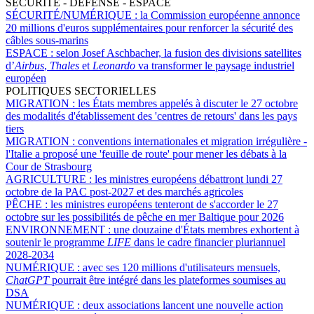
SÉCURITÉ - DÉFENSE - ESPACE
SÉCURITÉ/NUMÉRIQUE :
la Commission européenne annonce
20 millions d'euros supplémentaires pour renforcer la sécurité des
câbles sous-marins
ESPACE :
selon Josef Aschbacher, la fusion des divisions satellites
d’
Airbus
,
Thales
et
Leonardo
va transformer le paysage industriel
européen
POLITIQUES SECTORIELLES
MIGRATION :
les États membres appelés à discuter le 27 octobre
des modalités d'établissement des 'centres de retours' dans les pays
tiers
MIGRATION :
conventions internationales et migration irrégulière -
l'Italie a proposé une 'feuille de route' pour mener les débats à la
Cour de Strasbourg
AGRICULTURE :
les ministres européens débattront lundi 27
octobre de la PAC post-2027 et des marchés agricoles
PÊCHE :
les ministres européens tenteront de s'accorder le 27
octobre sur les possibilités de pêche en mer Baltique pour 2026
ENVIRONNEMENT :
une douzaine d'États membres exhortent à
soutenir le programme
LIFE
dans le cadre financier pluriannuel
2028-2034
NUMÉRIQUE :
avec ses 120 millions d'utilisateurs mensuels,
ChatGPT
pourrait être intégré dans les plateformes soumises au
DSA
NUMÉRIQUE :
deux associations lancent une nouvelle action