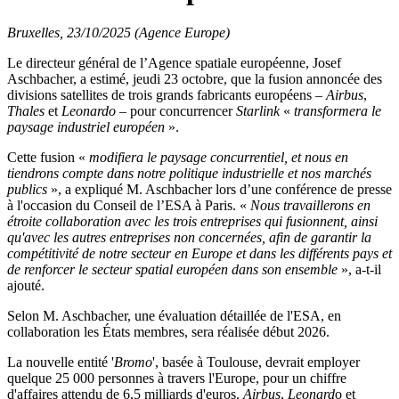
Bruxelles, 23/10/2025 (Agence Europe)
Le directeur général de l’Agence spatiale européenne, Josef
Aschbacher, a estimé, jeudi 23 octobre, que la fusion annoncée des
divisions satellites de trois grands fabricants européens –
Airbus
,
Thales
et
Leonardo
– pour concurrencer
Starlink
«
transformera le
paysage industriel européen
».
Cette fusion «
modifiera le paysage concurrentiel, et nous en
tiendrons compte dans notre politique industrielle et nos marchés
publics
», a expliqué M. Aschbacher lors d’une conférence de presse
à l'occasion du Conseil de l’ESA à Paris. «
Nous travaillerons en
étroite collaboration avec les trois entreprises qui fusionnent, ainsi
qu'avec les autres entreprises non concernées, afin de garantir la
compétitivité de notre secteur en Europe et dans les différents pays et
de renforcer le secteur spatial européen dans son ensemble
», a-t-il
ajouté.
Selon M. Aschbacher, une évaluation détaillée de l'ESA, en
collaboration les États membres, sera réalisée début 2026.
La nouvelle entité '
Bromo
', basée à Toulouse, devrait employer
quelque 25 000 personnes à travers l'Europe, pour un chiffre
d'affaires attendu de 6,5 milliards d'euros.
Airbus
,
Leonard
o et