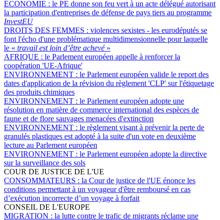
ÉCONOMIE :
le PE donne son feu vert à un acte délégué autorisant
la participation d'entreprises de défense de pays tiers au programme
InvestEU
DROITS DES FEMMES :
violences sexistes - les eurodéputés se
font l'écho d'une problématique multidimensionnelle pour laquelle
le «
travail est loin d’être achevé
»
AFRIQUE :
le Parlement européen appelle à renforcer la
coopération 'UE-Afrique'
ENVIRONNEMENT :
le Parlement européen valide le report des
dates d'application de la révision du règlement 'CLP' sur l'étiquetage
des produits chimiques
ENVIRONNEMENT :
le Parlement européen adopte une
résolution en matière de commerce international des espèces de
faune et de flore sauvages menacées d'extinction
ENVIRONNEMENT :
le règlement visant à prévenir la perte de
granulés plastiques est adopté à la suite d'un vote en deuxième
lecture au Parlement européen
ENVIRONNEMENT :
le Parlement européen adopte la directive
sur la surveillance des sols
COUR DE JUSTICE DE L'UE
CONSOMMATEURS :
la Cour de justice de l'UE énonce les
conditions permettant à un voyageur d'être remboursé en cas
d’exécution incorrecte d’un voyage à forfait
CONSEIL DE L'EUROPE
MIGRATION :
la lutte contre le trafic de migrants réclame une