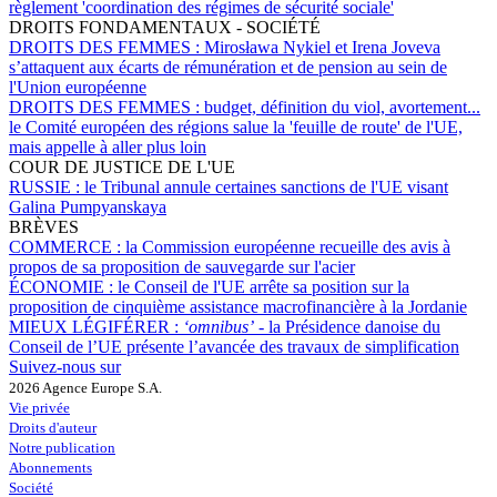
règlement 'coordination des régimes de sécurité sociale'
DROITS FONDAMENTAUX - SOCIÉTÉ
DROITS DES FEMMES :
Mirosława Nykiel et Irena Joveva
s’attaquent aux écarts de rémunération et de pension au sein de
l'Union européenne
DROITS DES FEMMES :
budget, définition du viol, avortement...
le Comité européen des régions salue la 'feuille de route' de l'UE,
mais appelle à aller plus loin
COUR DE JUSTICE DE L'UE
RUSSIE :
le Tribunal annule certaines sanctions de l'UE visant
Galina Pumpyanskaya
BRÈVES
COMMERCE :
la Commission européenne recueille des avis à
propos de sa proposition de sauvegarde sur l'acier
ÉCONOMIE :
le Conseil de l'UE arrête sa position sur la
proposition de cinquième assistance macrofinancière à la Jordanie
MIEUX LÉGIFÉRER :
‘omnibus’
- la Présidence danoise du
Conseil de l’UE présente l’avancée des travaux de simplification
Suivez-nous sur
2026 Agence Europe S.A.
Vie privée
Droits d'auteur
Notre publication
Abonnements
Société