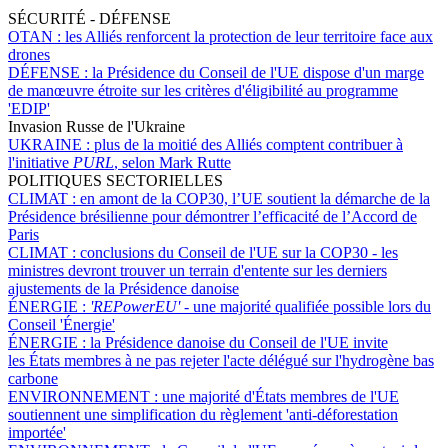
SÉCURITÉ - DÉFENSE
OTAN :
les Alliés renforcent la protection de leur territoire face aux
drones
DÉFENSE :
la Présidence du Conseil de l'UE dispose d'un marge
de manœuvre étroite sur les critères d'éligibilité au programme
'EDIP'
Invasion Russe de l'Ukraine
UKRAINE :
plus de la moitié des Alliés comptent contribuer à
l'initiative
PURL
, selon Mark Rutte
POLITIQUES SECTORIELLES
CLIMAT :
en amont de la COP30, l’UE soutient la démarche de la
Présidence brésilienne pour démontrer l’efficacité de l’Accord de
Paris
CLIMAT :
conclusions du Conseil de l'UE sur la COP30 - les
ministres devront trouver un terrain d'entente sur les derniers
ajustements de la Présidence danoise
ÉNERGIE :
'REPowerEU' -
une majorité qualifiée possible lors du
Conseil 'Énergie'
ÉNERGIE :
la Présidence danoise du Conseil de l'UE invite
les États membres à ne pas rejeter l'acte délégué sur l'hydrogène bas
carbone
ENVIRONNEMENT :
une majorité d'États membres de l'UE
soutiennent une simplification du règlement 'anti-déforestation
importée'