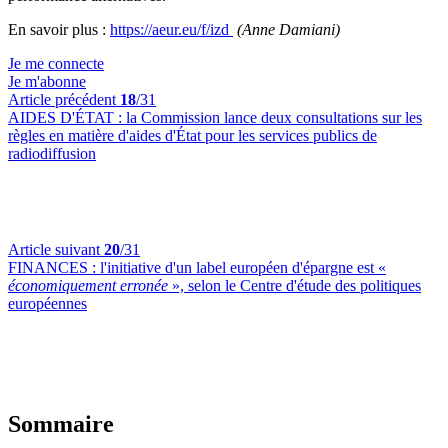
En savoir plus :
https://aeur.eu/f/izd
(Anne Damiani)
Je me connecte
Je m'abonne
Article précédent
18
/31
AIDES D'ÉTAT :
la Commission lance deux consultations sur les
règles en matière d'aides d'État pour les services publics de
radiodiffusion
Article suivant
20
/31
FINANCES :
l'initiative d'un label européen d'épargne est «
économiquement erronée
», selon le Centre d'étude des politiques
européennes
Sommaire