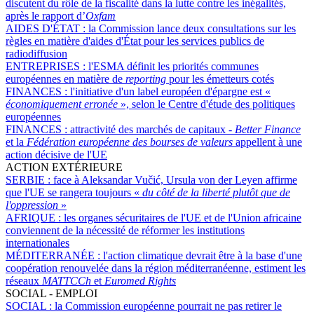
discutent du rôle de la fiscalité dans la lutte contre les inégalités,
après le rapport d’
Oxfam
AIDES D'ÉTAT :
la Commission lance deux consultations sur les
règles en matière d'aides d'État pour les services publics de
radiodiffusion
ENTREPRISES :
l'ESMA définit les priorités communes
européennes en matière de
reporting
pour les émetteurs cotés
FINANCES :
l'initiative d'un label européen d'épargne est «
économiquement erronée
», selon le Centre d'étude des politiques
européennes
FINANCES :
attractivité des marchés de capitaux -
Better Finance
et la
Fédération européenne des bourses de valeurs
appellent à une
action décisive de l'UE
ACTION EXTÉRIEURE
SERBIE :
face à Aleksandar Vučić, Ursula von der Leyen affirme
que l'UE se rangera toujours «
du côté de la liberté plutôt que de
l'oppression
»
AFRIQUE :
les organes sécuritaires de l'UE et de l'Union africaine
conviennent de la nécessité de réformer les institutions
internationales
MÉDITERRANÉE :
l'action climatique devrait être à la base d'une
coopération renouvelée dans la région méditerranéenne, estiment les
réseaux
MATTCCh
et
Euromed Rights
SOCIAL - EMPLOI
SOCIAL :
la Commission européenne pourrait ne pas retirer le