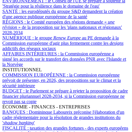
ENVIRONNEMENT :
le Conseil de l'UE se prépare à soutenir la
'Stratégie pour la résilience dans le domaine de l'eau'
SANTÉ :
les eurodéputés du groupe S&D demandent la création
d'une agence publique européenne de la santé
RÉGIONS :
le Comité européen des régions demande «
une
révision
» de la proposition sur les 'plans nationaux et régionaux'
2028-2034
NUMÉRIQUE :
le groupe
Renew Europe
au PE demande à la
Commission européenne d'agir plus fermement contre les
designs
addictifs des réseaux sociaux
AFFAIRES INTÉRIEURES :
la Commission européenne a
signé les accords sur le transfert des données PNR avec l'Islande et
la Norvège
INSTITUTIONNEL
COMMISSION EUROPÉENNE :
la Commission européenne
prévoit de présenter, en 2026, des propositions sur le climat et la
sécurité intérieure
BUDGET :
le Parlement se prépare à rejeter la proposition de cadre
financier pluriannuel 2028-2034, si la Commission européenne ne
revoit pas sa copie
ÉCONOMIE - FINANCES - ENTREPRISES
BANQUES :
Domininque Laboureix préconise l'élaboration d'un
cadre réglementaire pour la résolution de grandes institutions du
'
shadow banking
'
FISCALITÉ :
taxation des grandes fortunes - des experts européens