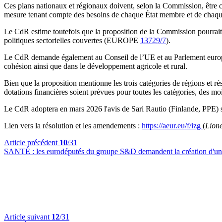
Ces plans nationaux et régionaux doivent, selon la Commission, être 
mesure tenant compte des besoins de chaque État membre et de chaqu
Le CdR estime toutefois que la proposition de la Commission pourrait
politiques sectorielles couvertes (EUROPE
13729/7
).
Le CdR demande également au Conseil de l’UE et au Parlement européen 
cohésion ainsi que dans le développement agricole et rural.
Bien que la proposition mentionne les trois catégories de régions et r
dotations financières soient prévues pour toutes les catégories, des 
Le CdR adoptera en mars 2026 l'avis de Sari Rautio (Finlande, PPE) s
Lien vers la résolution et les amendements :
https://aeur.eu/f/izg
(
Lion
Article précédent
10
/31
SANTÉ :
les eurodéputés du groupe S&D demandent la création d'un
Article suivant
12
/31