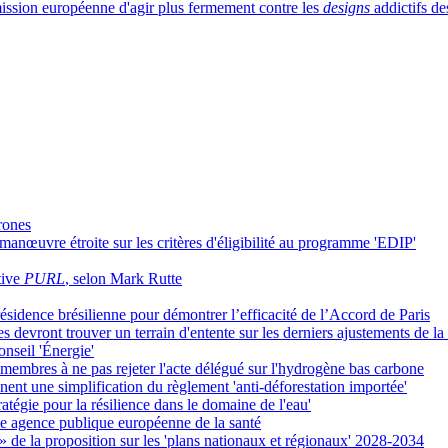
sion européenne d'agir plus fermement contre les
designs
addictifs de
drones
anœuvre étroite sur les critères d'éligibilité au programme 'EDIP'
tive
PURL
, selon Mark Rutte
sidence brésilienne pour démontrer l’efficacité de l’Accord de Paris
s devront trouver un terrain d'entente sur les derniers ajustements de l
onseil 'Énergie'
 membres à ne pas rejeter l'acte délégué sur l'hydrogène bas carbone
ent une simplification du règlement 'anti-déforestation importée'
ratégie pour la résilience dans le domaine de l'eau'
e agence publique européenne de la santé
» de la proposition sur les 'plans nationaux et régionaux' 2028-2034