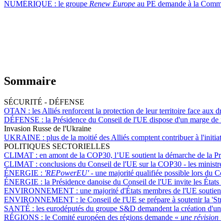
NUMÉRIQUE :
le groupe
Renew Europe
au PE demande à la Commis
Sommaire
SÉCURITÉ - DÉFENSE
OTAN :
les Alliés renforcent la protection de leur territoire face aux 
DÉFENSE :
la Présidence du Conseil de l'UE dispose d'un marge de m
Invasion Russe de l'Ukraine
UKRAINE :
plus de la moitié des Alliés comptent contribuer à l'initia
POLITIQUES SECTORIELLES
CLIMAT :
en amont de la COP30, l’UE soutient la démarche de la Pré
CLIMAT :
conclusions du Conseil de l'UE sur la COP30 - les ministre
ÉNERGIE :
'REPowerEU' -
une majorité qualifiée possible lors du C
ÉNERGIE :
la Présidence danoise du Conseil de l'UE invite les États
ENVIRONNEMENT :
une majorité d'États membres de l'UE soutienn
ENVIRONNEMENT :
le Conseil de l'UE se prépare à soutenir la 'St
SANTÉ :
les eurodéputés du groupe S&D demandent la création d'un
RÉGIONS :
le Comité européen des régions demande «
une révision