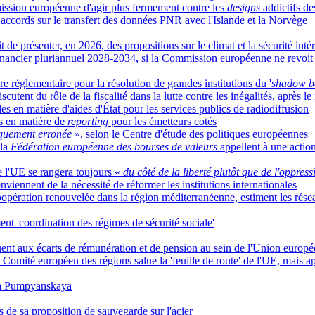
sion européenne d'agir plus fermement contre les
designs
addictifs de
accords sur le transfert des données PNR avec l'Islande et la Norvège
e présenter, en 2026, des propositions sur le climat et la sécurité inté
 financier pluriannuel 2028-2034, si la Commission européenne ne revoit
 réglementaire pour la résolution de grandes institutions du '
shadow b
utent du rôle de la fiscalité dans la lutte contre les inégalités, après le
s en matière d'aides d'État pour les services publics de radiodiffusion
s en matière de
reporting
pour les émetteurs cotés
uement erronée
», selon le Centre d'étude des politiques européennes
 la
Fédération européenne des bourses de valeurs
appellent à une actio
 l'UE se rangera toujours «
du côté de la liberté plutôt que de l'oppres
nviennent de la nécessité de réformer les institutions internationales
 coopération renouvelée dans la région méditerranéenne, estiment les rés
nt 'coordination des régimes de sécurité sociale'
ent aux écarts de rémunération et de pension au sein de l'Union europ
e Comité européen des régions salue la 'feuille de route' de l'UE, mais app
ina Pumpyanskaya
 de sa proposition de sauvegarde sur l'acier