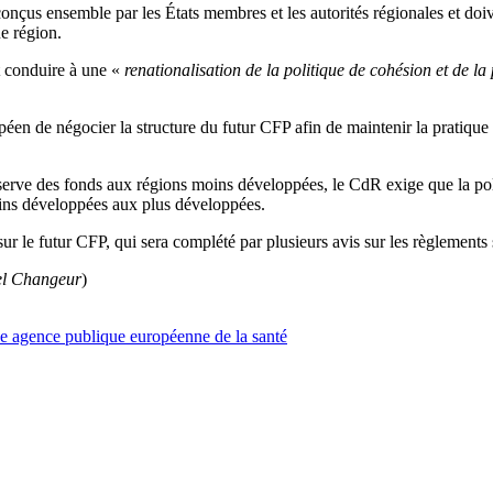
conçus ensemble par les États membres et les autorités régionales et d
e région.
 conduire à une «
renationalisation de la politique de cohésion et de la
de négocier la structure du futur CFP afin de maintenir la pratique éta
éserve des fonds aux régions moins développées, le CdR exige que la poli
moins développées aux plus développées.
ur le futur CFP, qui sera complété par plusieurs avis sur les règlemen
el Changeur
)
e agence publique européenne de la santé