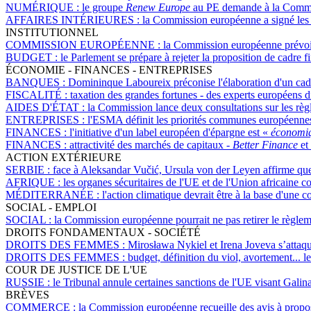
NUMÉRIQUE :
le groupe
Renew Europe
au PE demande à la Commis
AFFAIRES INTÉRIEURES :
la Commission européenne a signé les 
INSTITUTIONNEL
COMMISSION EUROPÉENNE :
la Commission européenne prévoit d
BUDGET :
le Parlement se prépare à rejeter la proposition de cadre
ÉCONOMIE - FINANCES - ENTREPRISES
BANQUES :
Domininque Laboureix préconise l'élaboration d'un cadre
FISCALITÉ :
taxation des grandes fortunes - des experts européens disc
AIDES D'ÉTAT :
la Commission lance deux consultations sur les règle
ENTREPRISES :
l'ESMA définit les priorités communes européenne
FINANCES :
l'initiative d'un label européen d'épargne est «
économiq
FINANCES :
attractivité des marchés de capitaux -
Better Finance
et
ACTION EXTÉRIEURE
SERBIE :
face à Aleksandar Vučić, Ursula von der Leyen affirme que
AFRIQUE :
les organes sécuritaires de l'UE et de l'Union africaine co
MÉDITERRANÉE :
l'action climatique devrait être à la base d'une
SOCIAL - EMPLOI
SOCIAL :
la Commission européenne pourrait ne pas retirer le règleme
DROITS FONDAMENTAUX - SOCIÉTÉ
DROITS DES FEMMES :
Mirosława Nykiel et Irena Joveva s’attaqu
DROITS DES FEMMES :
budget, définition du viol, avortement... l
COUR DE JUSTICE DE L'UE
RUSSIE :
le Tribunal annule certaines sanctions de l'UE visant Gal
BRÈVES
COMMERCE :
la Commission européenne recueille des avis à propos