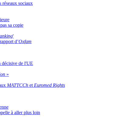
s réseaux sociaux
rieure
 pas sa copie
anking
'
 rapport d’
Oxfam
n décisive de l'UE
sion
»
eaux
MATTCCh
et
Euromed Rights
éenne
elle à aller plus loin