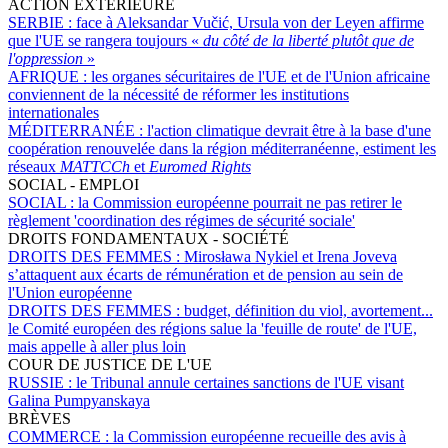
ACTION EXTÉRIEURE
SERBIE :
face à Aleksandar Vučić, Ursula von der Leyen affirme
que l'UE se rangera toujours «
du côté de la liberté plutôt que de
l'oppression
»
AFRIQUE :
les organes sécuritaires de l'UE et de l'Union africaine
conviennent de la nécessité de réformer les institutions
internationales
MÉDITERRANÉE :
l'action climatique devrait être à la base d'une
coopération renouvelée dans la région méditerranéenne, estiment les
réseaux
MATTCCh
et
Euromed Rights
SOCIAL - EMPLOI
SOCIAL :
la Commission européenne pourrait ne pas retirer le
règlement 'coordination des régimes de sécurité sociale'
DROITS FONDAMENTAUX - SOCIÉTÉ
DROITS DES FEMMES :
Mirosława Nykiel et Irena Joveva
s’attaquent aux écarts de rémunération et de pension au sein de
l'Union européenne
DROITS DES FEMMES :
budget, définition du viol, avortement...
le Comité européen des régions salue la 'feuille de route' de l'UE,
mais appelle à aller plus loin
COUR DE JUSTICE DE L'UE
RUSSIE :
le Tribunal annule certaines sanctions de l'UE visant
Galina Pumpyanskaya
BRÈVES
COMMERCE :
la Commission européenne recueille des avis à