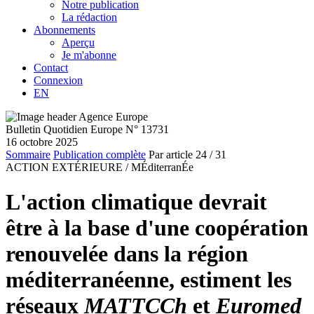
Notre publication
La rédaction
Abonnements
Aperçu
Je m'abonne
Contact
Connexion
EN
Bulletin Quotidien Europe N° 13731
16 octobre 2025
Sommaire
Publication complète
Par article
24
/ 31
ACTION EXTÉRIEURE /
MÉditerranÉe
L'action climatique devrait
être à la base d'une coopération
renouvelée dans la région
méditerranéenne, estiment les
réseaux
MATTCCh
et
Euromed