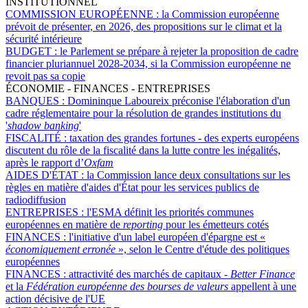
INSTITUTIONNEL
COMMISSION EUROPÉENNE :
la Commission européenne
prévoit de présenter, en 2026, des propositions sur le climat et la
sécurité intérieure
BUDGET :
le Parlement se prépare à rejeter la proposition de cadre
financier pluriannuel 2028-2034, si la Commission européenne ne
revoit pas sa copie
ÉCONOMIE - FINANCES - ENTREPRISES
BANQUES :
Domininque Laboureix préconise l'élaboration d'un
cadre réglementaire pour la résolution de grandes institutions du
'
shadow banking
'
FISCALITÉ :
taxation des grandes fortunes - des experts européens
discutent du rôle de la fiscalité dans la lutte contre les inégalités,
après le rapport d’
Oxfam
AIDES D'ÉTAT :
la Commission lance deux consultations sur les
règles en matière d'aides d'État pour les services publics de
radiodiffusion
ENTREPRISES :
l'ESMA définit les priorités communes
européennes en matière de
reporting
pour les émetteurs cotés
FINANCES :
l'initiative d'un label européen d'épargne est «
économiquement erronée
», selon le Centre d'étude des politiques
européennes
FINANCES :
attractivité des marchés de capitaux -
Better Finance
et la
Fédération européenne des bourses de valeurs
appellent à une
action décisive de l'UE