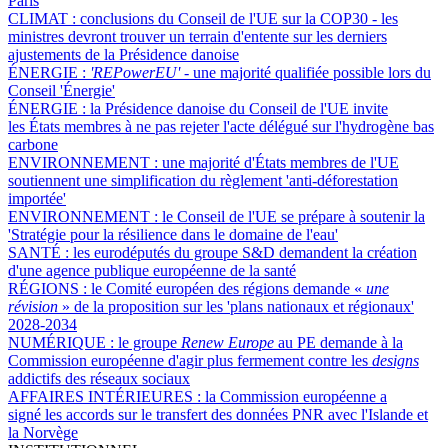
Paris
CLIMAT :
conclusions du Conseil de l'UE sur la COP30 - les
ministres devront trouver un terrain d'entente sur les derniers
ajustements de la Présidence danoise
ÉNERGIE :
'REPowerEU' -
une majorité qualifiée possible lors du
Conseil 'Énergie'
ÉNERGIE :
la Présidence danoise du Conseil de l'UE invite
les États membres à ne pas rejeter l'acte délégué sur l'hydrogène bas
carbone
ENVIRONNEMENT :
une majorité d'États membres de l'UE
soutiennent une simplification du règlement 'anti-déforestation
importée'
ENVIRONNEMENT :
le Conseil de l'UE se prépare à soutenir la
'Stratégie pour la résilience dans le domaine de l'eau'
SANTÉ :
les eurodéputés du groupe S&D demandent la création
d'une agence publique européenne de la santé
RÉGIONS :
le Comité européen des régions demande «
une
révision
» de la proposition sur les 'plans nationaux et régionaux'
2028-2034
NUMÉRIQUE :
le groupe
Renew Europe
au PE demande à la
Commission européenne d'agir plus fermement contre les
designs
addictifs des réseaux sociaux
AFFAIRES INTÉRIEURES :
la Commission européenne a
signé les accords sur le transfert des données PNR avec l'Islande et
la Norvège