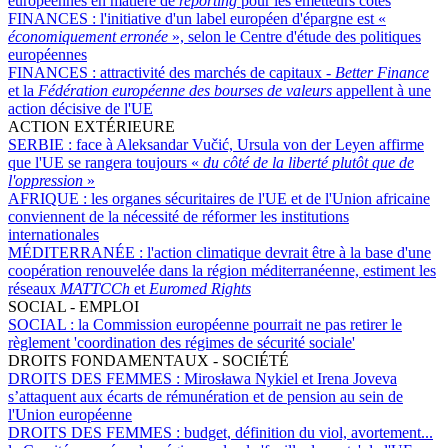
européennes en matière de
reporting
pour les émetteurs cotés
FINANCES :
l'initiative d'un label européen d'épargne est «
économiquement erronée
», selon le Centre d'étude des politiques
européennes
FINANCES :
attractivité des marchés de capitaux -
Better Finance
et la
Fédération européenne des bourses de valeurs
appellent à une
action décisive de l'UE
ACTION EXTÉRIEURE
SERBIE :
face à Aleksandar Vučić, Ursula von der Leyen affirme
que l'UE se rangera toujours «
du côté de la liberté plutôt que de
l'oppression
»
AFRIQUE :
les organes sécuritaires de l'UE et de l'Union africaine
conviennent de la nécessité de réformer les institutions
internationales
MÉDITERRANÉE :
l'action climatique devrait être à la base d'une
coopération renouvelée dans la région méditerranéenne, estiment les
réseaux
MATTCCh
et
Euromed Rights
SOCIAL - EMPLOI
SOCIAL :
la Commission européenne pourrait ne pas retirer le
règlement 'coordination des régimes de sécurité sociale'
DROITS FONDAMENTAUX - SOCIÉTÉ
DROITS DES FEMMES :
Mirosława Nykiel et Irena Joveva
s’attaquent aux écarts de rémunération et de pension au sein de
l'Union européenne
DROITS DES FEMMES :
budget, définition du viol, avortement...