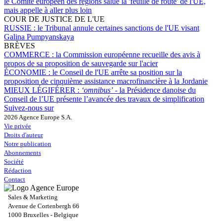
le Comité européen des régions salue la 'feuille de route' de l'UE,
mais appelle à aller plus loin
COUR DE JUSTICE DE L'UE
RUSSIE :
le Tribunal annule certaines sanctions de l'UE visant
Galina Pumpyanskaya
BRÈVES
COMMERCE :
la Commission européenne recueille des avis à
propos de sa proposition de sauvegarde sur l'acier
ÉCONOMIE :
le Conseil de l'UE arrête sa position sur la
proposition de cinquième assistance macrofinancière à la Jordanie
MIEUX LÉGIFÉRER :
‘omnibus’
- la Présidence danoise du
Conseil de l’UE présente l’avancée des travaux de simplification
Suivez-nous sur
2026 Agence Europe S.A.
Vie privée
Droits d'auteur
Notre publication
Abonnements
Société
Rédaction
Contact
Sales & Marketing
Avenue de Cortenbergh 66
1000 Bruxelles - Belgique