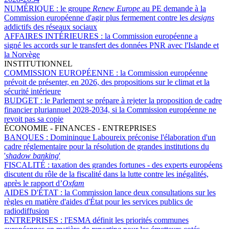
NUMÉRIQUE :
le groupe
Renew Europe
au PE demande à la
Commission européenne d'agir plus fermement contre les
designs
addictifs des réseaux sociaux
AFFAIRES INTÉRIEURES :
la Commission européenne a
signé les accords sur le transfert des données PNR avec l'Islande et
la Norvège
INSTITUTIONNEL
COMMISSION EUROPÉENNE :
la Commission européenne
prévoit de présenter, en 2026, des propositions sur le climat et la
sécurité intérieure
BUDGET :
le Parlement se prépare à rejeter la proposition de cadre
financier pluriannuel 2028-2034, si la Commission européenne ne
revoit pas sa copie
ÉCONOMIE - FINANCES - ENTREPRISES
BANQUES :
Domininque Laboureix préconise l'élaboration d'un
cadre réglementaire pour la résolution de grandes institutions du
'
shadow banking
'
FISCALITÉ :
taxation des grandes fortunes - des experts européens
discutent du rôle de la fiscalité dans la lutte contre les inégalités,
après le rapport d’
Oxfam
AIDES D'ÉTAT :
la Commission lance deux consultations sur les
règles en matière d'aides d'État pour les services publics de
radiodiffusion
ENTREPRISES :
l'ESMA définit les priorités communes