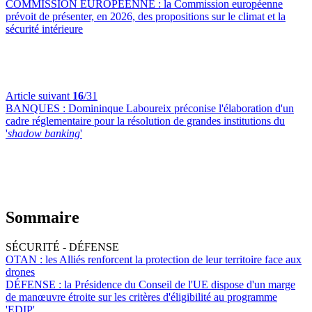
COMMISSION EUROPÉENNE :
la Commission européenne
prévoit de présenter, en 2026, des propositions sur le climat et la
sécurité intérieure
Article suivant
16
/31
BANQUES :
Domininque Laboureix préconise l'élaboration d'un
cadre réglementaire pour la résolution de grandes institutions du
'
shadow banking
'
Sommaire
SÉCURITÉ - DÉFENSE
OTAN :
les Alliés renforcent la protection de leur territoire face aux
drones
DÉFENSE :
la Présidence du Conseil de l'UE dispose d'un marge
de manœuvre étroite sur les critères d'éligibilité au programme
'EDIP'