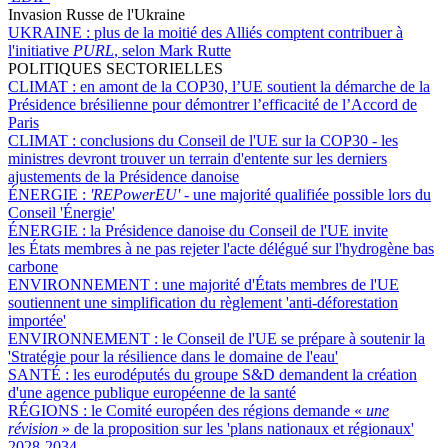
Invasion Russe de l'Ukraine
UKRAINE :
plus de la moitié des Alliés comptent contribuer à
l'initiative
PURL
, selon Mark Rutte
POLITIQUES SECTORIELLES
CLIMAT :
en amont de la COP30, l’UE soutient la démarche de la
Présidence brésilienne pour démontrer l’efficacité de l’Accord de
Paris
CLIMAT :
conclusions du Conseil de l'UE sur la COP30 - les
ministres devront trouver un terrain d'entente sur les derniers
ajustements de la Présidence danoise
ÉNERGIE :
'REPowerEU' -
une majorité qualifiée possible lors du
Conseil 'Énergie'
ÉNERGIE :
la Présidence danoise du Conseil de l'UE invite
les États membres à ne pas rejeter l'acte délégué sur l'hydrogène bas
carbone
ENVIRONNEMENT :
une majorité d'États membres de l'UE
soutiennent une simplification du règlement 'anti-déforestation
importée'
ENVIRONNEMENT :
le Conseil de l'UE se prépare à soutenir la
'Stratégie pour la résilience dans le domaine de l'eau'
SANTÉ :
les eurodéputés du groupe S&D demandent la création
d'une agence publique européenne de la santé
RÉGIONS :
le Comité européen des régions demande «
une
révision
» de la proposition sur les 'plans nationaux et régionaux'
2028-2034