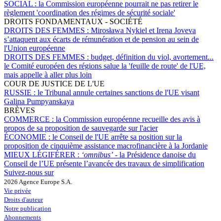
SOCIAL :
la Commission européenne pourrait ne pas retirer le
règlement 'coordination des régimes de sécurité sociale'
DROITS FONDAMENTAUX - SOCIÉTÉ
DROITS DES FEMMES :
Mirosława Nykiel et Irena Joveva
s’attaquent aux écarts de rémunération et de pension au sein de
l'Union européenne
DROITS DES FEMMES :
budget, définition du viol, avortement...
le Comité européen des régions salue la 'feuille de route' de l'UE,
mais appelle à aller plus loin
COUR DE JUSTICE DE L'UE
RUSSIE :
le Tribunal annule certaines sanctions de l'UE visant
Galina Pumpyanskaya
BRÈVES
COMMERCE :
la Commission européenne recueille des avis à
propos de sa proposition de sauvegarde sur l'acier
ÉCONOMIE :
le Conseil de l'UE arrête sa position sur la
proposition de cinquième assistance macrofinancière à la Jordanie
MIEUX LÉGIFÉRER :
‘omnibus’
- la Présidence danoise du
Conseil de l’UE présente l’avancée des travaux de simplification
Suivez-nous sur
2026 Agence Europe S.A.
Vie privée
Droits d'auteur
Notre publication
Abonnements