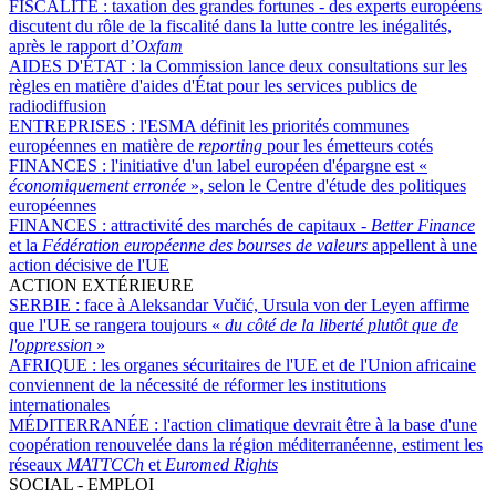
FISCALITÉ :
taxation des grandes fortunes - des experts européens
discutent du rôle de la fiscalité dans la lutte contre les inégalités,
après le rapport d’
Oxfam
AIDES D'ÉTAT :
la Commission lance deux consultations sur les
règles en matière d'aides d'État pour les services publics de
radiodiffusion
ENTREPRISES :
l'ESMA définit les priorités communes
européennes en matière de
reporting
pour les émetteurs cotés
FINANCES :
l'initiative d'un label européen d'épargne est «
économiquement erronée
», selon le Centre d'étude des politiques
européennes
FINANCES :
attractivité des marchés de capitaux -
Better Finance
et la
Fédération européenne des bourses de valeurs
appellent à une
action décisive de l'UE
ACTION EXTÉRIEURE
SERBIE :
face à Aleksandar Vučić, Ursula von der Leyen affirme
que l'UE se rangera toujours «
du côté de la liberté plutôt que de
l'oppression
»
AFRIQUE :
les organes sécuritaires de l'UE et de l'Union africaine
conviennent de la nécessité de réformer les institutions
internationales
MÉDITERRANÉE :
l'action climatique devrait être à la base d'une
coopération renouvelée dans la région méditerranéenne, estiment les
réseaux
MATTCCh
et
Euromed Rights
SOCIAL - EMPLOI