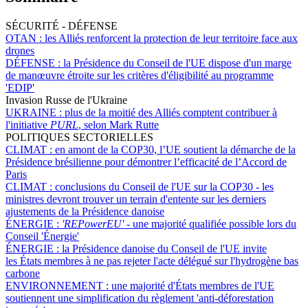
SÉCURITÉ - DÉFENSE
OTAN :
les Alliés renforcent la protection de leur territoire face aux
drones
DÉFENSE :
la Présidence du Conseil de l'UE dispose d'un marge
de manœuvre étroite sur les critères d'éligibilité au programme
'EDIP'
Invasion Russe de l'Ukraine
UKRAINE :
plus de la moitié des Alliés comptent contribuer à
l'initiative
PURL
, selon Mark Rutte
POLITIQUES SECTORIELLES
CLIMAT :
en amont de la COP30, l’UE soutient la démarche de la
Présidence brésilienne pour démontrer l’efficacité de l’Accord de
Paris
CLIMAT :
conclusions du Conseil de l'UE sur la COP30 - les
ministres devront trouver un terrain d'entente sur les derniers
ajustements de la Présidence danoise
ÉNERGIE :
'REPowerEU' -
une majorité qualifiée possible lors du
Conseil 'Énergie'
ÉNERGIE :
la Présidence danoise du Conseil de l'UE invite
les États membres à ne pas rejeter l'acte délégué sur l'hydrogène bas
carbone
ENVIRONNEMENT :
une majorité d'États membres de l'UE
soutiennent une simplification du règlement 'anti-déforestation