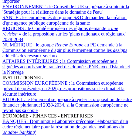
importée'
ENVIRONNEMENT :
le Conseil de l'UE se prépare à soutenir la
'Stratégie pour la résilience dans le domaine de l'eau'
SANTÉ :
les eurodéputés du groupe S&D demandent la création
d'une agence publique européenne de la santé
RÉGIONS :
le Comité européen des régions demande «
une
révision
» de la proposition sur les 'plans nationaux et régionaux'
2028-2034
NUMÉRIQUE :
le groupe
Renew Europe
au PE demande à la
Commission européenne d'agir plus fermement contre les
designs
addictifs des réseaux sociaux
AFFAIRES INTÉRIEURES :
la Commission européenne a
signé les accords sur le transfert des données PNR avec l'Islande et
la Norvège
INSTITUTIONNEL
COMMISSION EUROPÉENNE :
la Commission européenne
prévoit de présenter, en 2026, des propositions sur le climat et la
sécurité intérieure
BUDGET :
le Parlement se prépare à rejeter la proposition de cadre
financier pluriannuel 2028-2034, si la Commission européenne ne
revoit pas sa copie
ÉCONOMIE - FINANCES - ENTREPRISES
BANQUES :
Domininque Laboureix préconise l'élaboration d'un
cadre réglementaire pour la résolution de grandes institutions du
'
shadow banking
'